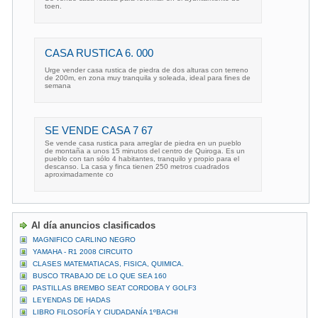
toen.
CASA RUSTICA 6. 000
Urge vender casa rustica de piedra de dos alturas con terreno
de 200m, en zona muy tranquila y soleada, ideal para fines de
semana
SE VENDE CASA 7 67
Se vende casa rustica para arreglar de piedra en un pueblo
de montaña a unos 15 minutos del centro de Quiroga. Es un
pueblo con tan sólo 4 habitantes, tranquilo y propio para el
descanso. La casa y finca tienen 250 metros cuadrados
aproximadamente co
Al día anuncios clasificados
MAGNIFICO CARLINO NEGRO
YAMAHA - R1 2008 CIRCUITO
CLASES MATEMATIACAS, FISICA, QUIMICA.
BUSCO TRABAJO DE LO QUE SEA 160
PASTILLAS BREMBO SEAT CORDOBA Y GOLF3
LEYENDAS DE HADAS
LIBRO FILOSOFÍA Y CIUDADANÍA 1ºBACHI