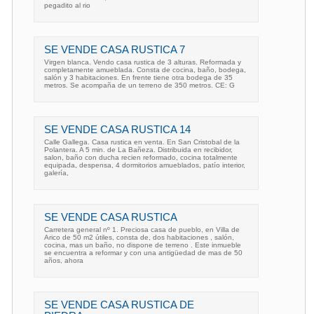
pegadito al rio
SE VENDE CASA RUSTICA 7
Virgen blanca. Vendo casa rustica de 3 alturas. Reformada y
completamente amueblada. Consta de cocina, baño, bodega,
salón y 3 habitaciones. En frente tiene otra bodega de 35
metros. Se acompaña de un terreno de 350 metros. CE: G
SE VENDE CASA RUSTICA 14
Calle Gallega. Casa rustica en venta. En San Cristobal de la
Polantera. A 5 min. de La Bañeza. Distribuida en recibidor,
salon, baño con ducha recien reformado, cocina totalmente
equipada, despensa, 4 dormitorios amueblados, patío interior,
galería,
SE VENDE CASA RUSTICA
Carretera general nº 1. Preciosa casa de pueblo, en Villa de
Arico de 50 m2 útiles, consta de, dos habitaciones , salón,
cocina, mas un baño, no dispone de terreno . Este inmueble
se encuentra a reformar y con una antigüedad de mas de 50
años, ahora
SE VENDE CASA RUSTICA DE