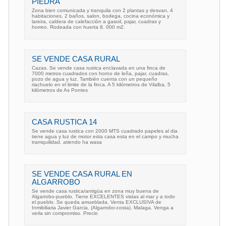
PIEDRA
Zona bien comunicada y tranquila con 2 plantas y desvan, 4
habitaciones, 2 baños, salon, bodega, cocina económica y
lareira, caldera de calefacción a gasoil, pajar, cuadras y
horreo. Rodeada con huerta 8. 000 m2.
SE VENDE CASA RURAL
Cazas. Se vende casa rustica enclavada en una finca de
7000 metros cuadrados con horno de leña, pajar, cuadras,
pozo de agua y luz. También cuenta con un pequeño
riachuelo en el limite de la finca. A 5 kilómetros de Vilalba, 5
kilómetros de As Pontes
CASA RUSTICA 14
Se vende casa rustica con 2000 MTS cuadrado papeles al dia
tiene agua y luz de motor esta casa esta en el campo y mucha
tramquilidad. atiendo ha wasa
SE VENDE CASA RURAL EN
ALGARROBO
Se vende casa rustica/antigüa en zona muy buena de
Algarrobo-pueblo. Tiene EXCELENTES vistas al mar y a todo
el pueblo. Se queda amueblada. Venta EXCLUSIVA de
Inmibiliaria Javier Garcia. (Algarrobo-costa). Malaga. Venga a
verla sin compromiso. Precio