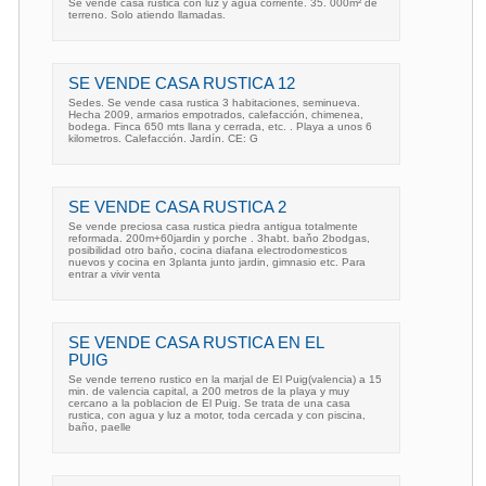
Se vende casa rustica con luz y agua corriente. 35. 000m² de
terreno. Solo atiendo llamadas.
SE VENDE CASA RUSTICA 12
Sedes. Se vende casa rustica 3 habitaciones, seminueva.
Hecha 2009, armarios empotrados, calefacción, chimenea,
bodega. Finca 650 mts llana y cerrada, etc. . Playa a unos 6
kilometros. Calefacción. Jardín. CE: G
SE VENDE CASA RUSTICA 2
Se vende preciosa casa rustica piedra antigua totalmente
reformada. 200m+60jardin y porche . 3habt. baňo 2bodgas,
posibilidad otro baňo, cocina diafana electrodomesticos
nuevos y cocina en 3planta junto jardin, gimnasio etc. Para
entrar a vivir venta
SE VENDE CASA RUSTICA EN EL
PUIG
Se vende terreno rustico en la marjal de El Puig(valencia) a 15
min. de valencia capital, a 200 metros de la playa y muy
cercano a la poblacion de El Puig. Se trata de una casa
rustica, con agua y luz a motor, toda cercada y con piscina,
baño, paelle