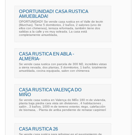
OPORTUNIDAD! CASA RUSTICA
AMUEBLADA!
OPORTUNIDAD!! Se vende casa rustica en el Valle de lecrin
(Murchas). Tiene 5 dormitorios, 2 baños, 2 salones (uno de
ellos con chimenea), terraza reformada, también tiene dos
salidas a la calle y es muy soleada. La casa está
completamente amueblada,
CASA RUSTICA EN ABLA -
ALMERIA-
Se vende casa rustica con parcela de 300 M2, increibles vistas
a sierra nevada, dos plantas, 3 dormitorios, 1 baño, totalmente
amueblada, cocina equipada, salon con chimenea
CASA RUSTICA VALENÇA DO
MIÑO
Se vende casa rustica en Valença do Miño 180 m de vivienda,
planta baja piedra cara vista sin divisiones , 4 habitaciones ,
salón , 3 baños, 1000 m de terreno exterior, riego, calefacción
de biomasa, . Planta de arriba pendiente de rematar carpinterí
CASA RUSTICA 26
Se vende casa rustica para reformar en el ayuntamiento de