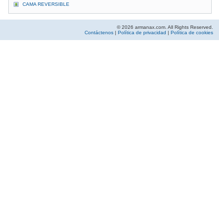
CAMA REVERSIBLE
© 2026 armanax.com. All Rights Reserved.
Contáctenos
|
Política de privacidad
|
Política de cookies