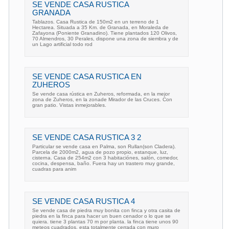
SE VENDE CASA RUSTICA
GRANADA
Tablazos. Casa Rustica de 150m2 en un terreno de 1
Hectarea. Situada a 35 Km. de Granada, en Moraleda de
Zafayona (Poniente Granadino). Tiene plantados 120 Olivos,
70 Almendros, 30 Perales, dispone una zona de siembra y de
un Lago artificial todo rod
SE VENDE CASA RUSTICA EN
ZUHEROS
Se vende casa rústica en Zuheros, reformada, en la mejor
zona de Zuheros, en la zonade Mirador de las Cruces. Con
gran patio. Vistas inmejorables.
SE VENDE CASA RUSTICA 3 2
Particular se vende casa en Palma, son Rullan(son Cladera).
Parcela de 2000m2, agua de pozo propio, estanque, luz,
cisterna. Casa de 254m2 con 3 habitaciónes, salón, comedor,
cocina, despensa, baño. Fuera hay un trastero muy grande,
cuadras para anim
SE VENDE CASA RUSTICA 4
Se vende casa de piedra muy bonita con finca y otra casita de
piedra en la finca para hacer un buen cenador o lo que se
quiera. tiene 3 plantas 70 m por planta. la finca tiene unos 90
meteos cuadrados, esta totalmente cerrada con muro