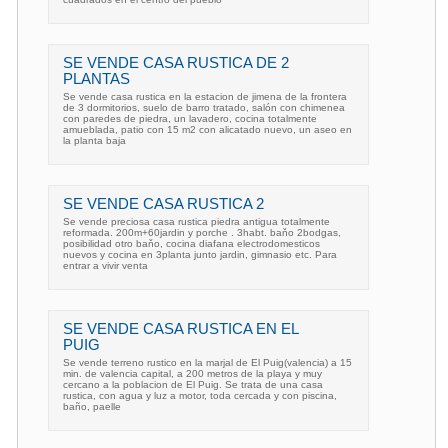
SE VENDE CASA RUSTICA DE 2
PLANTAS
Se vende casa rustica en la estacion de jimena de la frontera
de 3 dormitorios, suelo de barro tratado, salón con chimenea
con paredes de piedra, un lavadero, cocina totalmente
amueblada, patio con 15 m2 con alicatado nuevo, un aseo en
la planta baja
SE VENDE CASA RUSTICA 2
Se vende preciosa casa rustica piedra antigua totalmente
reformada. 200m+60jardin y porche . 3habt. baňo 2bodgas,
posibilidad otro baňo, cocina diafana electrodomesticos
nuevos y cocina en 3planta junto jardin, gimnasio etc. Para
entrar a vivir venta
SE VENDE CASA RUSTICA EN EL
PUIG
Se vende terreno rustico en la marjal de El Puig(valencia) a 15
min. de valencia capital, a 200 metros de la playa y muy
cercano a la poblacion de El Puig. Se trata de una casa
rustica, con agua y luz a motor, toda cercada y con piscina,
baño, paelle