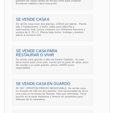
paredes de casas cierres de fincas) como para chapear.
Excelente calidad y fácil colocación
SE VENDE CASA 6
Se vende casa rural, dos plantas, 120m2 por planta . Planta
alta 3 habitaciones, 1 baño, salita para planchar y
ordenadore, holl, cocina comedor con chimenea francesa y
azotea de 6, 20 x 2. Planta baja horno, bodega y trastero.
precio a convenir entr
SE VENDE CASA PARA
RESTAURAR O VIVIR
Se vende casa grande a 3km de Castro Caldelas . la casa
tiene horno para cocer pan, huerto por la parte de atras, pozo
de cuerda y un patio grande. precio: 40000 euros
negociables.
SE VENDE CASA EN GUARDO
Rf. 597. OFERTON PRECIO NEGOCIABLE. Se vende casa
en Guardo de 100 m2 dos plantas. Una oportunidad de tener
una casa en el centro de Guardo. Hay que reformarla. Tiene
porche en la parte delantera y terreno en propiedad para
disfrutar de la naturaleza