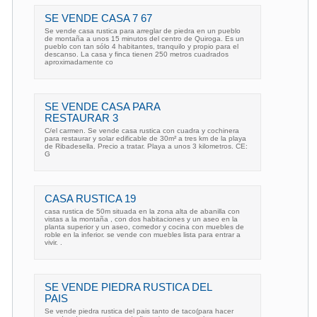
SE VENDE CASA 7 67
Se vende casa rustica para arreglar de piedra en un pueblo
de montaña a unos 15 minutos del centro de Quiroga. Es un
pueblo con tan sólo 4 habitantes, tranquilo y propio para el
descanso. La casa y finca tienen 250 metros cuadrados
aproximadamente co
SE VENDE CASA PARA
RESTAURAR 3
C/el carmen. Se vende casa rustica con cuadra y cochinera
para restaurar y solar edificable de 30m² a tres km de la playa
de Ribadesella. Precio a tratar. Playa a unos 3 kilometros. CE:
G
CASA RUSTICA 19
casa rustica de 50m situada en la zona alta de abanilla con
vistas a la montaña , con dos habitaciones y un aseo en la
planta superior y un aseo, comedor y cocina con muebles de
roble en la inferior. se vende con muebles lista para entrar a
vivir. .
SE VENDE PIEDRA RUSTICA DEL
PAIS
Se vende piedra rustica del pais tanto de taco(para hacer