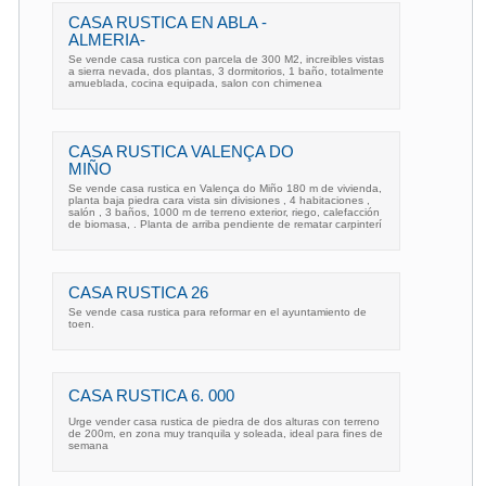
CASA RUSTICA EN ABLA -
ALMERIA-
Se vende casa rustica con parcela de 300 M2, increibles vistas
a sierra nevada, dos plantas, 3 dormitorios, 1 baño, totalmente
amueblada, cocina equipada, salon con chimenea
CASA RUSTICA VALENÇA DO
MIÑO
Se vende casa rustica en Valença do Miño 180 m de vivienda,
planta baja piedra cara vista sin divisiones , 4 habitaciones ,
salón , 3 baños, 1000 m de terreno exterior, riego, calefacción
de biomasa, . Planta de arriba pendiente de rematar carpinterí
CASA RUSTICA 26
Se vende casa rustica para reformar en el ayuntamiento de
toen.
CASA RUSTICA 6. 000
Urge vender casa rustica de piedra de dos alturas con terreno
de 200m, en zona muy tranquila y soleada, ideal para fines de
semana