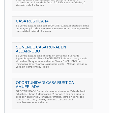
riachuelo en el limite de la finca. A 5 kilómetros de Vilalba, 5
kilómetros de As Pontes
CASA RUSTICA 14
Se vende casa rustica con 2000 MTS cuadrado papeles al dia
tiene agua y luz de motor esta casa esta en el campo y mucha
tramquilidad. atiendo ha wasa
SE VENDE CASA RURAL EN
ALGARROBO
Se vende casa rustica/antigüa en zona muy buena de
Algarrobo-pueblo. Tiene EXCELENTES vistas al mar y a todo
el pueblo. Se queda amueblada. Venta EXCLUSIVA de
Inmibiliaria Javier Garcia. (Algarrobo-costa). Malaga. Venga a
verla sin compromiso. Precio
OPORTUNIDAD! CASA RUSTICA
AMUEBLADA!
OPORTUNIDAD!! Se vende casa rustica en el Valle de lecrin
(Murchas). Tiene 5 dormitorios, 2 baños, 2 salones (uno de
ellos con chimenea), terraza reformada, también tiene dos
salidas a la calle y es muy soleada. La casa está
completamente amueblada,