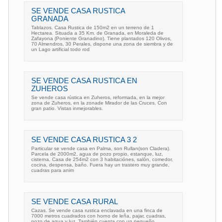
SE VENDE CASA RUSTICA
GRANADA
Tablazos. Casa Rustica de 150m2 en un terreno de 1
Hectarea. Situada a 35 Km. de Granada, en Moraleda de
Zafayona (Poniente Granadino). Tiene plantados 120 Olivos,
70 Almendros, 30 Perales, dispone una zona de siembra y de
un Lago artificial todo rod
SE VENDE CASA RUSTICA EN
ZUHEROS
Se vende casa rústica en Zuheros, reformada, en la mejor
zona de Zuheros, en la zonade Mirador de las Cruces. Con
gran patio. Vistas inmejorables.
SE VENDE CASA RUSTICA 3 2
Particular se vende casa en Palma, son Rullan(son Cladera).
Parcela de 2000m2, agua de pozo propio, estanque, luz,
cisterna. Casa de 254m2 con 3 habitaciónes, salón, comedor,
cocina, despensa, baño. Fuera hay un trastero muy grande,
cuadras para anim
SE VENDE CASA RURAL
Cazas. Se vende casa rustica enclavada en una finca de
7000 metros cuadrados con horno de leña, pajar, cuadras,
pozo de agua y luz. También cuenta con un pequeño