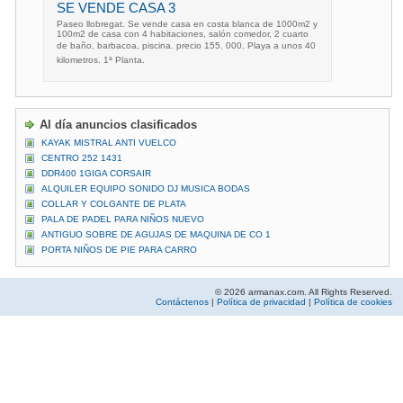
SE VENDE CASA 3
Paseo llobregat. Se vende casa en costa blanca de 1000m2 y
100m2 de casa con 4 habitaciones, salón comedor, 2 cuarto
de baño, barbacoa, piscina. precio 155. 000. Playa a unos 40
kilometros. 1ª Planta.
Al día anuncios clasificados
KAYAK MISTRAL ANTI VUELCO
CENTRO 252 1431
DDR400 1GIGA CORSAIR
ALQUILER EQUIPO SONIDO DJ MUSICA BODAS
COLLAR Y COLGANTE DE PLATA
PALA DE PADEL PARA NIÑOS NUEVO
ANTIGUO SOBRE DE AGUJAS DE MAQUINA DE CO 1
PORTA NIÑOS DE PIE PARA CARRO
© 2026 armanax.com. All Rights Reserved.
Contáctenos
|
Política de privacidad
|
Política de cookies