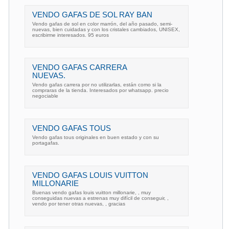
VENDO GAFAS DE SOL RAY BAN
Vendo gafas de sol en color marrón, del año pasado, semi-
nuevas, bien cuidadas y con los cristales cambiados, UNISEX,
escribirme interesados. 95 euros
VENDO GAFAS CARRERA
NUEVAS.
Vendo gafas carrera por no utilizarlas, están como si la
compraras de la tienda. Interesados por whatsapp. precio
negociable
VENDO GAFAS TOUS
Vendo gafas tous originales en buen estado y con su
portagafas.
VENDO GAFAS LOUIS VUITTON
MILLONARIE
Buenas vendo gafas louis vuitton millonarie, , muy
conseguidas nuevas a estrenas muy difícil de conseguir, ,
vendo por tener otras nuevas, , gracias