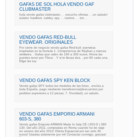
GAFAS DE SOL HOLA VENDO GAF
CLUBMASTER
hola vendo gafas clubmaster. . . escucho ofertas . . un saludo!
aviator, hawkers. oakley. spy. . . carrera. . . etc. .
VENDO GAFAS RED-BULL
EYEWEAR. ORIGINALES
Por cierre de negocio vendo gafas Red-bull. eyerwear.
inspiradas en la formula 1. Competencia de Rayban y marcas
similares. . Gafas que valen de 160 a 300 euros. Ahora las
puedes tener por 70eur. . Y si te llevas dos, , por 60 cada una.
Elige las tuy
VENDO GAFAS SPY KEN BLOCK
Vendo gafas SPY todos los modelos de las fotos , envíos a
toda España. pago mediante transferencia(descuentos por
pedidos superiores a 12 piezas, 7. 5/unidad), un saludo.
VENDO GAFAS EMPORIO ARMANI
603-S, 380
Vendo gafas Emporio ARMANI Made In Italy CE ( 603-S ) 380
130. Del año 2011, compradas en Roma cuando fui de viaje
en verano del año 2011! Oferta Espaecial por tan solo 30
euros! Usadas solamente por mi! Contactar conmigo, gracias!