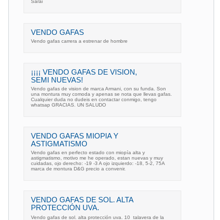
Sarai
VENDO GAFAS
Vendo gafas carrera a estrenar de hombre
¡¡¡¡ VENDO GAFAS DE VISION,
SEMI NUEVAS!
Vendo gafas de vision de marca Armani, con su funda. Son
una montura muy comoda y apenas se nota que llevas gafas.
Cualquier duda no dudeis en contactar conmigo, tengo
whatsap GRACIAS. UN SALUDO
VENDO GAFAS MIOPIA Y
ASTIGMATISMO
Vendo gafas en perfecto estado con miopía alta y
astigmatismo, motivo me he operado, estan nuevas y muy
cuidadas, ojo derecho: -19 -3 A ojo izquierdo: -18, 5-2, 75A
marca de montura D&G precio a convenir.
VENDO GAFAS DE SOL. ALTA
PROTECCIÓN UVA.
Vendo gafas de sol. alta protección uva. 10  talavera de la