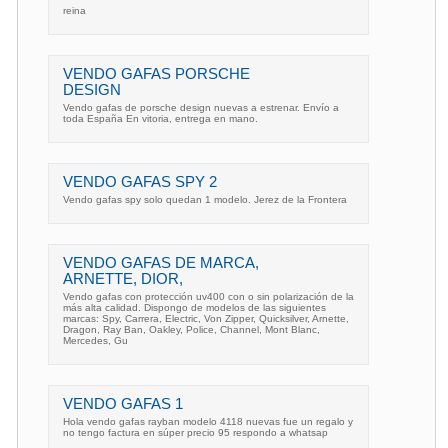
reina
VENDO GAFAS PORSCHE
DESIGN
Vendo gafas de porsche design nuevas a estrenar. Envío a
toda España En vitoria, entrega en mano.
VENDO GAFAS SPY 2
Vendo gafas spy solo quedan 1 modelo. Jerez de la Frontera
VENDO GAFAS DE MARCA,
ARNETTE, DIOR,
Vendo gafas con protección uv400 con o sin polarización de la
más alta calidad. Dispongo de modelos de las siguientes
marcas: Spy, Carrera, Electric, Von Zipper, Quicksilver, Arnette,
Dragon, Ray Ban, Oakley, Police, Channel, Mont Blanc,
Mercedes, Gu
VENDO GAFAS 1
Hola vendo gafas rayban modelo 4118 nuevas fue un regalo y
no tengo factura en súper precio 95 respondo a whatsap