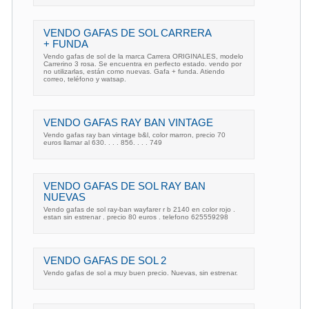
VENDO GAFAS DE SOL CARRERA
+ FUNDA
Vendo gafas de sol de la marca Carrera ORIGINALES, modelo
Carrerino 3 rosa. Se encuentra en perfecto estado. vendo por
no utilizarlas, están como nuevas. Gafa + funda. Atiendo
correo, teléfono y watsap.
VENDO GAFAS RAY BAN VINTAGE
Vendo gafas ray ban vintage b&l, color marron, precio 70
euros llamar al 630. . . . 856. . . . 749
VENDO GAFAS DE SOL RAY BAN
NUEVAS
Vendo gafas de sol ray-ban wayfarer r b 2140 en color rojo .
estan sin estrenar . precio 80 euros . telefono 625559298
VENDO GAFAS DE SOL 2
Vendo gafas de sol a muy buen precio. Nuevas, sin estrenar.