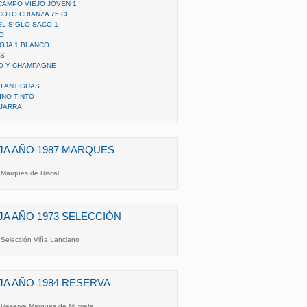
 CAMPO VIEJO JOVEN 1
 COTO CRIANZA 75 CL
 EL SIGLO SACO 1
O
IOJA 1 BLANCO
ES
TO Y CHAMPAGNE
O ANTIGUAS
INO TINTO
UJARRA
OJA AÑO 1987 MARQUES
 Marques de Riscal
JA AÑO 1973 SELECCIÓN
3 Selección Viña Lanciano
JA AÑO 1984 RESERVA
4 Reserva Marqués de Murrieta