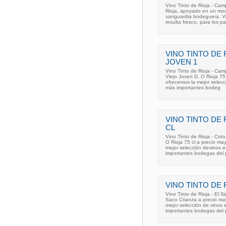
Vino Tinto de Rioja - C
Rioja, apoyado en un mod
vanguardia bodeguera. Vin
resulta fresco, para los p
VINO TINTO DE 
JOVEN 1
Vino Tinto de Rioja - Cam
Viejo Joven D. O Rioja 75
ofrecemos la mejor selecc
más importantes bodeg
VINO TINTO DE 
CL
Vino Tinto de Rioja - Coto
O Rioja 75 cl a precio ma
mejor selección devinos e
importantes bodegas del 
VINO TINTO DE 
Vino Tinto de Rioja - El S
Saco Crianza a precio ma
mejor selección de vinos 
importantes bodegas del 