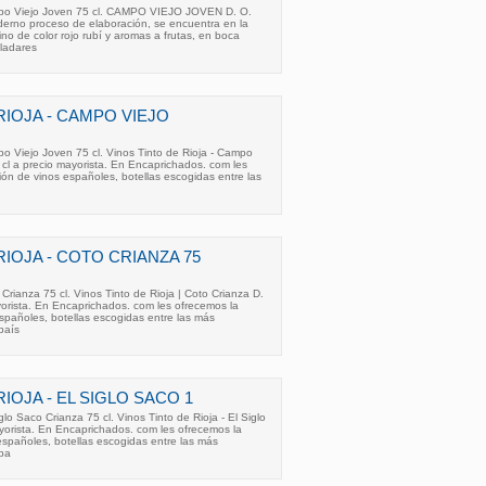
ampo Viejo Joven 75 cl. CAMPO VIEJO JOVEN D. O.
erno proceso de elaboración, se encuentra en la
o de color rojo rubí y aromas a frutas, en boca
aladares
RIOJA - CAMPO VIEJO
po Viejo Joven 75 cl. Vinos Tinto de Rioja - Campo
 cl a precio mayorista. En Encaprichados. com les
ión de vinos españoles, botellas escogidas entre las
RIOJA - COTO CRIANZA 75
 Crianza 75 cl. Vinos Tinto de Rioja | Coto Crianza D.
yorista. En Encaprichados. com les ofrecemos la
spañoles, botellas escogidas entre las más
país
RIOJA - EL SIGLO SACO 1
iglo Saco Crianza 75 cl. Vinos Tinto de Rioja - El Siglo
yorista. En Encaprichados. com les ofrecemos la
españoles, botellas escogidas entre las más
pa