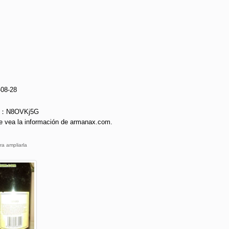
-08-28
ie：N8OVKj5G
e vea la información de armanax.com.
ra ampliarla