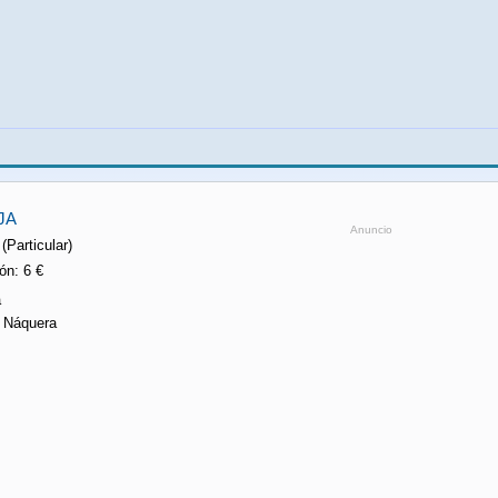
JA
Anuncio
 (Particular)
n: 6 €
a
n Náquera