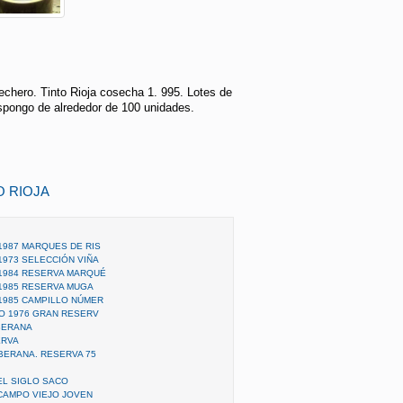
chero. Tinto Rioja cosecha 1. 995. Lotes de
ispongo de alrededor de 100 unidades.
O RIOJA
 1987 MARQUES DE RIS
 1973 SELECCIÓN VIÑA
 1984 RESERVA MARQUÉ
 1985 RESERVA MUGA
 1985 CAMPILLO NÚMER
AÑO 1976 GRAN RESERV
BERANA
ERVA
RBERANA. RESERVA 75
 EL SIGLO SACO
- CAMPO VIEJO JOVEN