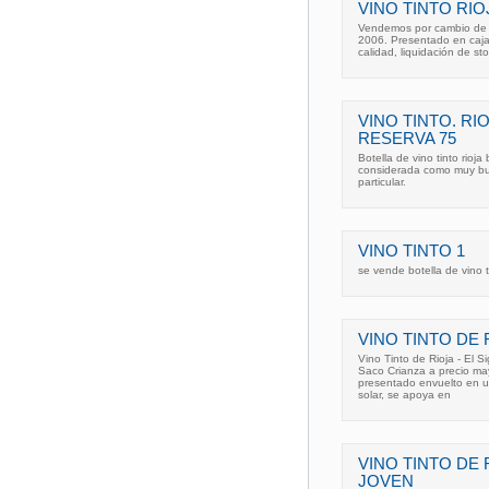
VINO TINTO RI
Vendemos por cambio de d
2006. Presentado en caja 
calidad, liquidación de sto
VINO TINTO. RI
RESERVA 75
Botella de vino tinto rioj
considerada como muy bu
particular.
VINO TINTO 1
se vende botella de vino t
VINO TINTO DE 
Vino Tinto de Rioja - El S
Saco Crianza a precio m
presentado envuelto en un
solar, se apoya en
VINO TINTO DE 
JOVEN