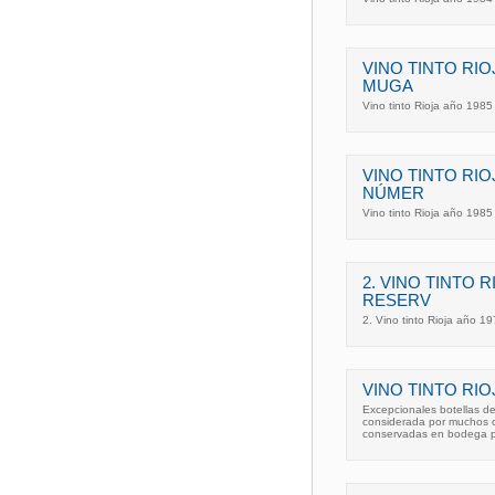
VINO TINTO RIO
MUGA
Vino tinto Rioja año 198
VINO TINTO RIO
NÚMER
Vino tinto Rioja año 198
2. VINO TINTO 
RESERV
2. Vino tinto Rioja año 1
VINO TINTO RI
Excepcionales botellas de
considerada por muchos co
conservadas en bodega par