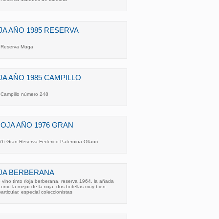
JA AÑO 1985 RESERVA
5 Reserva Muga
JA AÑO 1985 CAMPILLO
5 Campillo número 248
RIOJA AÑO 1976 GRAN
976 Gran Reserva Federico Paternina Ollauri
OJA BERBERANA
 vino tinto rioja berberana. reserva 1964. la añada
mo la mejor de la rioja. dos botellas muy bien
ticular. especial coleccionistas