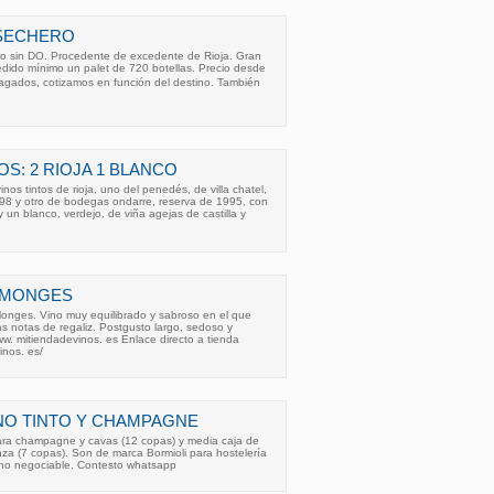
OSECHERO
ro sin DO. Procedente de excedente de Rioja. Gran
Pedido mínimo un palet de 720 botellas. Precio desde
 pagados, cotizamos en función del destino. También
OS: 2 RIOJA 1 BLANCO
os tintos de rioja, uno del penedés, de villa chatel,
998 y otro de bodegas ondarre, reserva de 1995, con
 un blanco, verdejo, de viña agejas de castilla y
0 MONGES
Monges. Vino muy equilibrado y sabroso en el que
 notas de regaliz. Postgusto largo, sedoso y
w. mitiendadevinos. es Enlace directo a tienda
inos. es/
NO TINTO Y CHAMPAGNE
ra champagne y cavas (12 copas) y media caja de
anza (7 copas). Son de marca Bormioli para hostelería
o no negociable. Contesto whatsapp