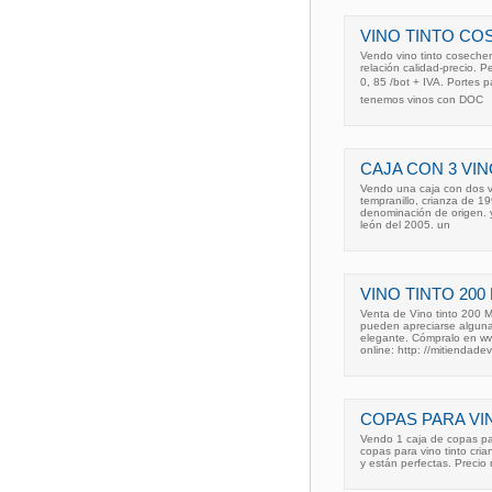
VINO TINTO C
Vendo vino tinto coseche
relación calidad-precio. 
0, 85 /bot + IVA. Portes
tenemos vinos con DOC
CAJA CON 3 VIN
Vendo una caja con dos vin
tempranillo, crianza de 1
denominación de origen. y
león del 2005. un
VINO TINTO 20
Venta de Vino tinto 200 
pueden apreciarse algunas
elegante. Cómpralo en ww
online: http: //mitiendadev
COPAS PARA VI
Vendo 1 caja de copas pa
copas para vino tinto cri
y están perfectas. Preci