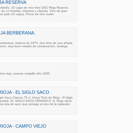
OJA RESERVA
iseño, 20 cajas de vino tinto DOC Rioja Reserva
de 12 botellas, etiqueta y cápsula. Vino de gran
ck (solo 20 cajas). Precio de vino outlet.
OJA BERBERANA.
a berberana. reserva de 1975. vino tinto de una añada
ena. muy buen estado de conservacion. bodega
into rioja, reserva campillo año 1995.
RIOJA - EL SIGLO SACO
iglo Saco Crianza 75 cl. Vinos Tinto de Rioja - El Siglo
ayorista. EL SIGLO SACO CRIANZA D. O. Rioja viene
a tela de saco que protege al vino de la radiación
RIOJA - CAMPO VIEJO