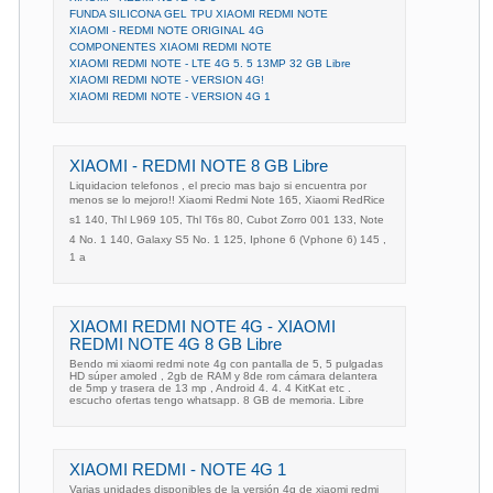
FUNDA SILICONA GEL TPU XIAOMI REDMI NOTE
XIAOMI - REDMI NOTE ORIGINAL 4G
COMPONENTES XIAOMI REDMI NOTE
XIAOMI REDMI NOTE - LTE 4G 5. 5 13MP 32 GB Libre
XIAOMI REDMI NOTE - VERSION 4G!
XIAOMI REDMI NOTE - VERSION 4G 1
XIAOMI - REDMI NOTE 8 GB Libre
Liquidacion telefonos , el precio mas bajo si encuentra por
menos se lo mejoro!! Xiaomi Redmi Note 165, Xiaomi RedRice
s1 140, Thl L969 105, Thl T6s 80, Cubot Zorro 001 133, Note
4 No. 1 140, Galaxy S5 No. 1 125, Iphone 6 (Vphone 6) 145 ,
1 a
XIAOMI REDMI NOTE 4G - XIAOMI
REDMI NOTE 4G 8 GB Libre
Bendo mi xiaomi redmi note 4g con pantalla de 5, 5 pulgadas
HD súper amoled , 2gb de RAM y 8de rom cámara delantera
de 5mp y trasera de 13 mp , Android 4. 4. 4 KitKat etc .
escucho ofertas tengo whatsapp. 8 GB de memoria. Libre
XIAOMI REDMI - NOTE 4G 1
Varias unidades disponibles de la versión 4g de xiaomi redmi