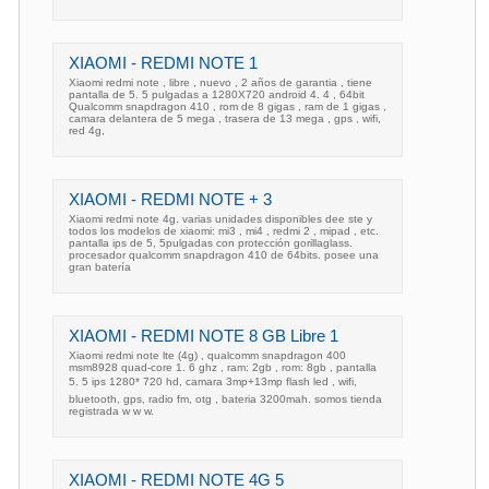
XIAOMI - REDMI NOTE 1
Xiaomi redmi note , libre , nuevo , 2 años de garantia , tiene
pantalla de 5. 5 pulgadas a 1280X720 android 4. 4 , 64bit
Qualcomm snapdragon 410 , rom de 8 gigas , ram de 1 gigas ,
camara delantera de 5 mega , trasera de 13 mega , gps , wifi,
red 4g,
XIAOMI - REDMI NOTE + 3
Xiaomi redmi note 4g. varias unidades disponibles dee ste y
todos los modelos de xiaomi: mi3 , mi4 , redmi 2 , mipad , etc.
pantalla ips de 5, 5pulgadas con protección gorillaglass.
procesador qualcomm snapdragon 410 de 64bits. posee una
gran batería
XIAOMI - REDMI NOTE 8 GB Libre 1
Xiaomi redmi note lte (4g) , qualcomm snapdragon 400
msm8928 quad-core 1. 6 ghz , ram: 2gb , rom: 8gb , pantalla
5. 5 ips 1280* 720 hd, camara 3mp+13mp flash led , wifi,
bluetooth, gps, radio fm, otg , bateria 3200mah. somos tienda
registrada w w w.
XIAOMI - REDMI NOTE 4G 5