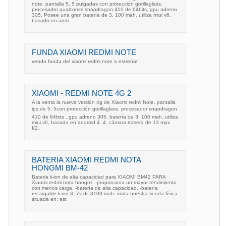
note. pantalla 5, 5 pulgadas con protección gorillaglass.
procesador qualcomm snapdragon 410 de 64bits, gpu adreno
305. Posee una gran batería de 3. 100 mah. utiliza miui v6,
basado en andr
FUNDA XIAOMI REDMI NOTE
vendo funda del xiaomi redmi note a estrenar
XIAOMI - REDMI NOTE 4G 2
A la venta la nueva versión 4g de Xiaomi redmi Note. pantalla
ips de 5, 5con protección gorillaglass. procesador snapdragon
410 de 64bits , gpu adreno 305. batería de 3. 100 mah. utiliza
miui v6, basado en android 4. 4. cámara trasera de 13 mpx
f/2.
BATERIA XIAOMI REDMI NOTA
HONGMI BM-42
Bateria ii-ion de alta capacidad para XIAOMI BM42 PARA
Xiaomi redmi nota hongmi. -proporciona un mayor rendimiento
con menos carga. -batería de alta capacidad. -batería
recargable li-ion 3. 7v dc 3100 mah. visita nuestra tienda física
situada en: est