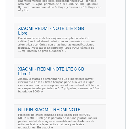
xiaomi redmi note (red rice). procesador mtk6592 , cortex a7
octa core, 1. 7ghz. pantalla de 5. 5 1280x720 hd. 2gb ram+
8gb rom. cámara frontal de 5. 0mpx y trasera de 13. 0mpx con
af y hdr.
XIAOMI REDMI - NOTE LTE 8 GB
Libre
Considerado uno de los mejores smartphone relación
calidad/precio el xiaomi redmi note se presenta como una
alternativa económica con unas buenas especificaciones
técnicas. Procesador Snapdragon, 2GB RAM, cámara de
13mp, batería de gran autonomía. .
XIAOMI - REDMI NOTE LTE 8 GB
Libre 1
Xiaomi, la marca de smartphone que experimento mayor
crecimiento en los últimos tiempos pone a la venta el que
viene a ser uno de sus top ventas, el Xiaomi Redmi Note, con
una espectacular pantalla de 5, 7 pulgadas, cámara de 13mp,
batería de 3000, A
NLLKIN XIAOMI - REDMI NOTE
Protector de cristal templado para xiaomi RedMi NOTE,
NILLKIN 9H . Protege la pantalla de roturas y ralladuras sin
perder calidad de imagen ni sensibilidad tactil ademas de
evitar molestos reflejos. evita costosas y molestas
reparaciones. En estock e