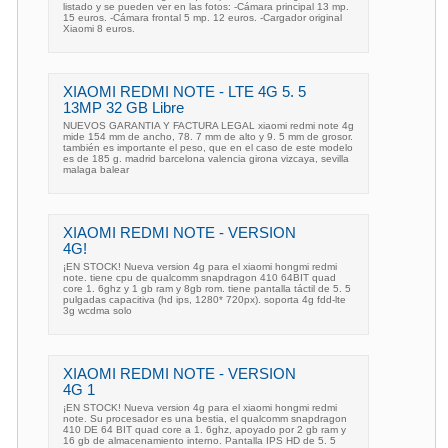
listado y se pueden ver en las fotos: -Cámara principal 13 mp.
15 euros. -Cámara frontal 5 mp. 12 euros. -Cargador original
Xiaomi 8 euros.
XIAOMI REDMI NOTE - LTE 4G 5. 5
13MP 32 GB Libre
NUEVOS GARANTIA Y FACTURA LEGAL xiaomi redmi note 4g
mide 154 mm de ancho, 78. 7 mm de alto y 9. 5 mm de grosor.
también es importante el peso, que en el caso de este modelo
es de 185 g. madrid barcelona valencia girona vizcaya, sevilla
malaga balear
XIAOMI REDMI NOTE - VERSION
4G!
¡EN STOCK! Nueva version 4g para el xiaomi hongmi redmi
note. tiene cpu de qualcomm snapdragon 410 64BIT quad
core 1. 6ghz y 1 gb ram y 8gb rom. tiene pantalla táctil de 5. 5
pulgadas capacitiva (hd ips, 1280* 720px). soporta 4g fdd-lte
3g wcdma solo
XIAOMI REDMI NOTE - VERSION
4G 1
¡EN STOCK! Nueva version 4g para el xiaomi hongmi redmi
note. Su procesador es una bestia, el qualcomm snapdragon
410 DE 64 BIT quad core a 1. 6ghz, apoyado por 2 gb ram y
16 gb de almacenamiento interno. Pantalla IPS HD de 5. 5