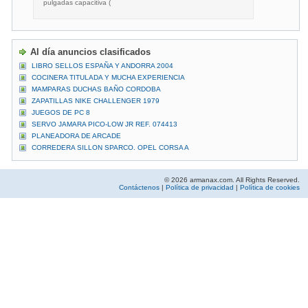
pulgadas capacitiva (
Al día anuncios clasificados
LIBRO SELLOS ESPAÑA Y ANDORRA 2004
COCINERA TITULADA Y MUCHA EXPERIENCIA
MAMPARAS DUCHAS BAÑO CORDOBA
ZAPATILLAS NIKE CHALLENGER 1979
JUEGOS DE PC 8
SERVO JAMARA PICO-LOW JR REF. 074413
PLANEADORA DE ARCADE
CORREDERA SILLON SPARCO. OPEL CORSA A
© 2026 armanax.com. All Rights Reserved.
Contáctenos
|
Política de privacidad
|
Política de cookies