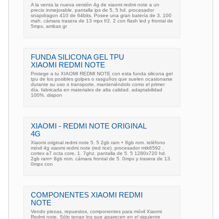
A la venta la nueva versión 4g de xiaomi redmi note a un
precio inmejorable. pantalla ips de 5, 5 hd. procesador
snapdragon 410 de 64bits. Posee una gran batería de 3. 100
mah. cámara trasera de 13 mpx f/2. 2 con flash led y frontal de
5mpx, ambas gr
FUNDA SILICONA GEL TPU
XIAOMI REDMI NOTE
Protege a tu XIAOMI REDMI NOTE con esta funda silicona gel
tpu de los posibles golpes o rasguños que suelen ocasionarse
durante su uso o transporte, manteniéndolo como el primer
día. fabricada en materiales de alta calidad. adaptabilidad
100%. dispon
XIAOMI - REDMI NOTE ORIGINAL
4G
Xiaomi original redmi note 5. 5 2gb ram + 8gb rom. teléfono
móvil 4g xiaomi redmi note (red rice). procesador mtk6592 ,
cortex a7 octa core, 1. 7ghz. pantalla de 5. 5 1280x720 hd.
2gb ram+ 8gb rom. cámara frontal de 5. 0mpx y trasera de 13.
0mpx con
COMPONENTES XIAOMI REDMI
NOTE
Vendo piezas, repuestos, componentes para móvil Xiaomi
Redmi note. Sólo tengo los que aparecen en el siguiente