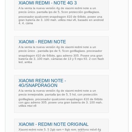
XIAOMI REDMI - NOTE 4G 3
A la venta la nueva versión 4g de xiaomi redmi note a un
precio único. pantalla ips de 5, 5con protección gorillaglass.
procesador qualcomm snapdragon 410 de 64bits. posee una
gran batería de 3. 100 mah. utiliza miui v6, basado en android
4. 4. cáma
XIAOMI - REDMI NOTE
A la venta la nueva versión 4g de xiaomi redmi note a un
precio único . pantalla ips de 5, 5con gorillaglass. procesador
snapdragon 410 de 64bits, gpu adreno 305. Posee una gran
batería de 3. 100 mah. cámaras de 13 y 5 mpx f/2. 2 con flash
led, amba
XIAOMI REDMI NOTE -
4G/SNAPDRAGON
A la venta la nueva versión 4g de xiaomi redmi note a un
precio inmejorable. pantalla ips de 5, 5 hd, con protección
gorillaglass. procesador qualcomm snapdragon 410 de 64bits
con gpu adreno 305. posee una gran batería de 3. 100 mah.
utiliza miui v6
XIAOMI - REDMI NOTE ORIGINAL
Xiaomi redmi note 5. 5 2gb ram + 8gb rom. teléfono móvil 4g