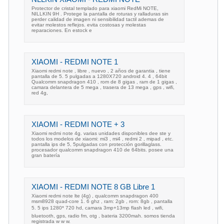
Protector de cristal templado para xiaomi RedMi NOTE,
NILLKIN 9H . Protege la pantalla de roturas y ralladuras sin
perder calidad de imagen ni sensibilidad tactil ademas de
evitar molestos reflejos. evita costosas y molestas
reparaciones. En estock e
XIAOMI - REDMI NOTE 1
Xiaomi redmi note , libre , nuevo , 2 años de garantia , tiene
pantalla de 5. 5 pulgadas a 1280X720 android 4. 4 , 64bit
Qualcomm snapdragon 410 , rom de 8 gigas , ram de 1 gigas ,
camara delantera de 5 mega , trasera de 13 mega , gps , wifi,
red 4g,
XIAOMI - REDMI NOTE + 3
Xiaomi redmi note 4g. varias unidades disponibles dee ste y
todos los modelos de xiaomi: mi3 , mi4 , redmi 2 , mipad , etc.
pantalla ips de 5, 5pulgadas con protección gorillaglass.
procesador qualcomm snapdragon 410 de 64bits. posee una
gran batería
XIAOMI - REDMI NOTE 8 GB Libre 1
Xiaomi redmi note lte (4g) , qualcomm snapdragon 400
msm8928 quad-core 1. 6 ghz , ram: 2gb , rom: 8gb , pantalla
5. 5 ips 1280* 720 hd, camara 3mp+13mp flash led , wifi,
bluetooth, gps, radio fm, otg , bateria 3200mah. somos tienda
registrada w w w.