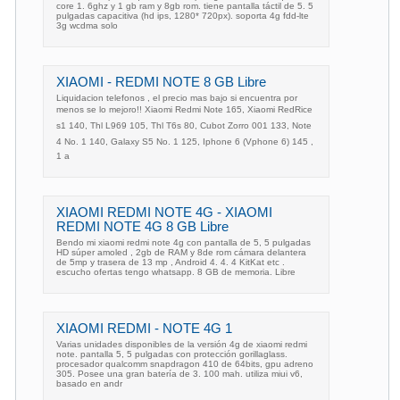
core 1. 6ghz y 1 gb ram y 8gb rom. tiene pantalla táctil de 5. 5
pulgadas capacitiva (hd ips, 1280* 720px). soporta 4g fdd-lte
3g wcdma solo
XIAOMI - REDMI NOTE 8 GB Libre
Liquidacion telefonos , el precio mas bajo si encuentra por
menos se lo mejoro!! Xiaomi Redmi Note 165, Xiaomi RedRice
s1 140, Thl L969 105, Thl T6s 80, Cubot Zorro 001 133, Note
4 No. 1 140, Galaxy S5 No. 1 125, Iphone 6 (Vphone 6) 145 ,
1 a
XIAOMI REDMI NOTE 4G - XIAOMI
REDMI NOTE 4G 8 GB Libre
Bendo mi xiaomi redmi note 4g con pantalla de 5, 5 pulgadas
HD súper amoled , 2gb de RAM y 8de rom cámara delantera
de 5mp y trasera de 13 mp , Android 4. 4. 4 KitKat etc .
escucho ofertas tengo whatsapp. 8 GB de memoria. Libre
XIAOMI REDMI - NOTE 4G 1
Varias unidades disponibles de la versión 4g de xiaomi redmi
note. pantalla 5, 5 pulgadas con protección gorillaglass.
procesador qualcomm snapdragon 410 de 64bits, gpu adreno
305. Posee una gran batería de 3. 100 mah. utiliza miui v6,
basado en andr