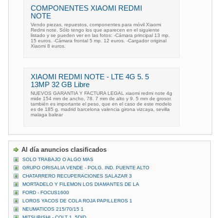
COMPONENTES XIAOMI REDMI
NOTE
Vendo piezas, repuestos, componentes para móvil Xiaomi
Redmi note. Sólo tengo los que aparecen en el siguiente
listado y se pueden ver en las fotos: -Cámara principal 13 mp.
15 euros. -Cámara frontal 5 mp. 12 euros. -Cargador original
Xiaomi 8 euros.
XIAOMI REDMI NOTE - LTE 4G 5. 5
13MP 32 GB Libre
NUEVOS GARANTIA Y FACTURA LEGAL xiaomi redmi note 4g
mide 154 mm de ancho, 78. 7 mm de alto y 9. 5 mm de grosor.
también es importante el peso, que en el caso de este modelo
es de 185 g. madrid barcelona valencia girona vizcaya, sevilla
malaga balear
Al día anuncios clasificados
SOLO TRABAJO O ALGO MAS
GRUPO ORISALIA VENDE - POLG. IND. PUENTE ALTO
CHATARRERO RECUPERACIONES SALAZAR 3
MORTADELO Y FILEMON LOS DIAMANTES DE LA
FORD - FOCUS1600
LOROS YACOS DE COLA ROJA PAPILLEROS 1
NEUMATICOS 215/70/15 1
MITSUBISHI - COLT 1. 5DID