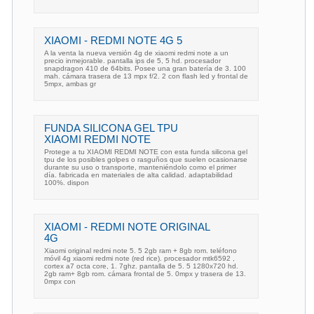
XIAOMI - REDMI NOTE 4G 5
A la venta la nueva versión 4g de xiaomi redmi note a un
precio inmejorable. pantalla ips de 5, 5 hd. procesador
snapdragon 410 de 64bits. Posee una gran batería de 3. 100
mah. cámara trasera de 13 mpx f/2. 2 con flash led y frontal de
5mpx, ambas gr
FUNDA SILICONA GEL TPU
XIAOMI REDMI NOTE
Protege a tu XIAOMI REDMI NOTE con esta funda silicona gel
tpu de los posibles golpes o rasguños que suelen ocasionarse
durante su uso o transporte, manteniéndolo como el primer
día. fabricada en materiales de alta calidad. adaptabilidad
100%. dispon
XIAOMI - REDMI NOTE ORIGINAL
4G
Xiaomi original redmi note 5. 5 2gb ram + 8gb rom. teléfono
móvil 4g xiaomi redmi note (red rice). procesador mtk6592 ,
cortex a7 octa core, 1. 7ghz. pantalla de 5. 5 1280x720 hd.
2gb ram+ 8gb rom. cámara frontal de 5. 0mpx y trasera de 13.
0mpx con