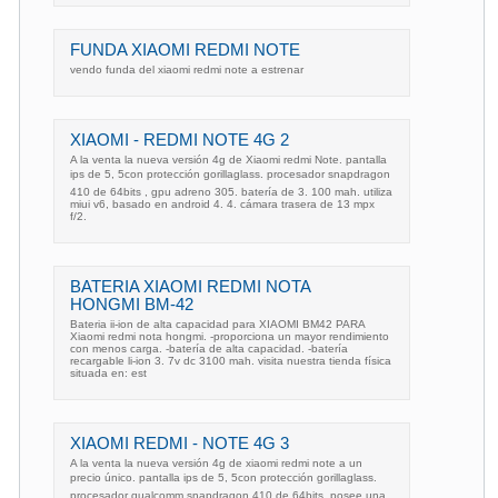
FUNDA XIAOMI REDMI NOTE
vendo funda del xiaomi redmi note a estrenar
XIAOMI - REDMI NOTE 4G 2
A la venta la nueva versión 4g de Xiaomi redmi Note. pantalla
ips de 5, 5con protección gorillaglass. procesador snapdragon
410 de 64bits , gpu adreno 305. batería de 3. 100 mah. utiliza
miui v6, basado en android 4. 4. cámara trasera de 13 mpx
f/2.
BATERIA XIAOMI REDMI NOTA
HONGMI BM-42
Bateria ii-ion de alta capacidad para XIAOMI BM42 PARA
Xiaomi redmi nota hongmi. -proporciona un mayor rendimiento
con menos carga. -batería de alta capacidad. -batería
recargable li-ion 3. 7v dc 3100 mah. visita nuestra tienda física
situada en: est
XIAOMI REDMI - NOTE 4G 3
A la venta la nueva versión 4g de xiaomi redmi note a un
precio único. pantalla ips de 5, 5con protección gorillaglass.
procesador qualcomm snapdragon 410 de 64bits. posee una