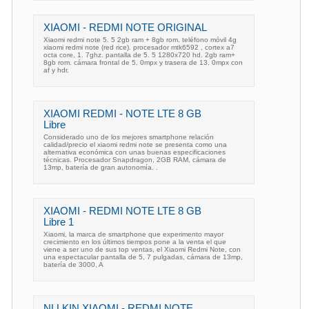
XIAOMI - REDMI NOTE ORIGINAL
Xiaomi redmi note 5. 5 2gb ram + 8gb rom. teléfono móvil 4g
xiaomi redmi note (red rice). procesador mtk6592 , cortex a7
octa core, 1. 7ghz. pantalla de 5. 5 1280x720 hd. 2gb ram+
8gb rom. cámara frontal de 5. 0mpx y trasera de 13. 0mpx con
af y hdr.
XIAOMI REDMI - NOTE LTE 8 GB
Libre
Considerado uno de los mejores smartphone relación
calidad/precio el xiaomi redmi note se presenta como una
alternativa económica con unas buenas especificaciones
técnicas. Procesador Snapdragon, 2GB RAM, cámara de
13mp, batería de gran autonomía. .
XIAOMI - REDMI NOTE LTE 8 GB
Libre 1
Xiaomi, la marca de smartphone que experimento mayor
crecimiento en los últimos tiempos pone a la venta el que
viene a ser uno de sus top ventas, el Xiaomi Redmi Note, con
una espectacular pantalla de 5, 7 pulgadas, cámara de 13mp,
batería de 3000, A
NLLKIN XIAOMI - REDMI NOTE