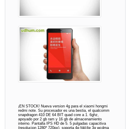
¡EN STOCK! Nueva version 4g para el xiaomi hongmi
redmi note. Su procesador es una bestia, el qualcomm
snapdragon 410 DE 64 BIT quad core a 1. 6ghz,
apoyado por 2 gb ram y 16 gb de almacenamiento
interno. Pantalla IPS HD de 5. 5 pulgadas capacitiva
(resolucion 1280* 720px). soporta 4g fdd-lte 3g wcdma