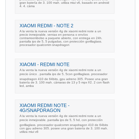
gran batería de 3. 100 mah. utiliza miui v6, basado en android
4. 4. cáma
XIAOMI REDMI - NOTE 2
A la venta la nueva versión 4g de xiaomi redmi note a un
precio inmejorable. ventas en persona o envíos
contrarreembolso a paquete abierto, con entrega en 24h.
pantalla ips de 5, 5 pulgadas, con protección gorillaglass.
procesador qualcomm snapdragon
XIAOMI - REDMI NOTE
A la venta la nueva versión 4g de xiaomi redmi note a un
precio único . pantalla ips de 5, 5con gorillaglass. procesador
snapdragon 410 de 64bits, gpu adreno 305. Posee una gran
batería de 3. 100 mah. cámaras de 13 y 5 mpx f/2. 2 con flash
led, amba
XIAOMI REDMI NOTE -
4G/SNAPDRAGON
A la venta la nueva versión 4g de xiaomi redmi note a un
precio inmejorable. pantalla ips de 5, 5 hd, con protección
gorillaglass. procesador qualcomm snapdragon 410 de 64bits
con gpu adreno 305. posee una gran batería de 3. 100 mah.
utiliza miui v6