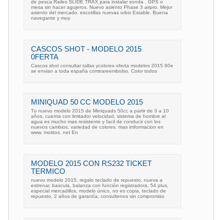
de pesca Railes SLIDE TRAX para instalar sonda . GPS o
mesa sin hacer agujeros. Nuevo asiento Phase 3 airpro. Mejor
asiento del mercado. escotillas nuevas orbix Estable. Buena
navegante y muy
CASCOS SHOT - MODELO 2015
0FERTA
Cascos shot consultar tallas ycolores oferta modelos 2015 80e
se envian a toda españa comtrareembolso. Color todos
MINIQUAD 50 CC MODELO 2015
Tu nuevo modelo 2015 de Miniquads 50cc a partir de 3 a 10
años, cuenta con limitador velocidad, sistema de hombre al
agua es mucho mas resistente y facil de conducir con los
nuevos cambios, variedad de colores. mas imformacion en
www. motitos. net En
MODELO 2015 CON RS232 TICKET
TERMICO
nuevo modelo 2015, regalo teclado de repuesto, nueva a
estrenar, bascula, balanza con función registradora, 54 plus,
especial mercadillos, modelo único, no es copia, teclado de
repuesto, 2 años de garantía, consultenos sin compromiso