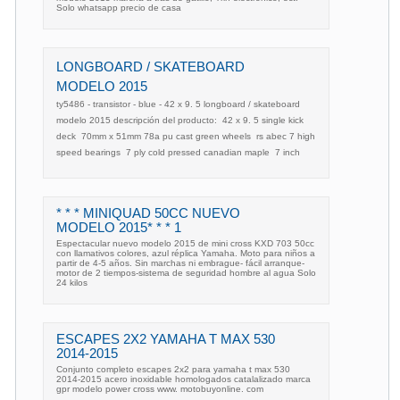
Solo whatsapp precio de casa
LONGBOARD / SKATEBOARD 
MODELO 2015
ty5486 - transistor - blue - 42 x 9. 5 longboard / skateboard 
modelo 2015 descripción del producto:  42 x 9. 5 single kick
deck  70mm x 51mm 78a pu cast green wheels  rs abec 7 high
speed bearings  7 ply cold pressed canadian maple  7 inch
* * * MINIQUAD 50CC NUEVO
MODELO 2015* * * 1
Espectacular nuevo modelo 2015 de mini cross KXD 703 50cc
con llamativos colores, azul réplica Yamaha. Moto para niños a
partir de 4-5 años. Sin marchas ni embrague- fácil arranque-
motor de 2 tiempos-sistema de seguridad hombre al agua Solo
24 kilos
ESCAPES 2X2 YAMAHA T MAX 530
2014-2015
Conjunto completo escapes 2x2 para yamaha t max 530
2014-2015 acero inoxidable homologados catalalizado marca
gpr modelo power cross www. motobuyonline. com