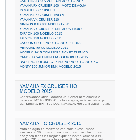
CARTEIRA LOUIS VUITTON MODELO 2015
YAMAHA FX CRUISER 160 - MOTO DE AGUA
YAMAHA FX CRUISER 1
YAMAHA FX CRUISER 160 CV.
YAMAHA VX CRUISER 110
MINIROS KXD 708 MODELO 2015
YAMAHA VX CRUISER -4TIEMPOS-1100CC
TARPON 100 MODELO 2015
TARPON 120 MODELO 2015
CASCOS SHOT - MODELO 2015 0FERTA
MINIQUAD 50 CC MODELO 2015
MODELO 2015 CON RS232 TICKET TERMICO
CAMISETA VALENTINO ROSSI MODELO 2015
BAOFENG POFUNG GT-5 NUEVO MODELO 2015 5W
MONTY 105 JUNIOR BMX MODELO 2015
YAMAHA FX CRUISER HO
MODELO 2015
Concesionario oficial Yamaha Jet Center para Almería y
provincia. MOTORINBOX. moto de agua, moto acuática, jet
ski, Yamaha, BRP Sea-Doo, Kawasaki, Honda, Belassi, Polaris
YAMAHA HO CRUISER 2015
Moto de agua de reestreno con carro nuevo, precio
inmejorable 30 horas de uso la moto esta impoluta de este
año y con todas las mejoras que ha hecho Yamaha a el
modelo 2015 marcha a tras de gatillo, Trin electrónico, ect.