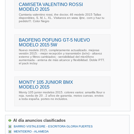
CAMISETA VALENTINO ROSSI
MODELO 2015
Camiseta valentino rossi, the doctor, 46 modelo 2015 Tallas
disponibles, S, M, L, XL. Visitanos en www. iljmc. com y haz tu
pedido!!!. Color Negro
BAOFENG POFUNG GT-5 NUEVO
MODELO 2015 5W
Nuevo modelo 2015, completamente actualizado. mejoras
versión 2015: - mejor recepción y transmisión (tx/rx) - altavoz
externo y filtros cambiados - sensibilidad del micrófono
aumentada - antena de más alcance y flexibilidad. Doble PTT.
el pack incluy
MONTY 105 JUNIOR BMX
MODELO 2015
Monty 105 junior modelos 2015. colores varios: amarilla flour o
roja. rueda de 20 . 2 años de garantia. motos cuevas. envios
a toda españa. portes no incluidos.
Al día anuncios clasificados
BARRIO VISTALEGRE - ESCRITORA GLORIA FUERTES
MENTIDERO - ALAMEDA