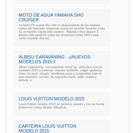
MOTO DE AGUA YAMAHA SHO
CRUISER
Yamaha FX cruiser sho 160 cv seguramente de las mejores
motos del mercado comprada nueva en servicio Yamaha cuida
da al máximo usada sólo paseos . Rápida y muy segura 3
plazas esta perfecta todas las revisiones horas 295 y esta
como el primer día est
ALBISU CARAVANING - ¡¡NUEVOS
MODELOS 2015 !!
Albisu caravaning, concesionario oficial de: vehiculos nuevos
modelos 2015 a estrenar: marcas: dethleffs, s-light, globecar,
rimor, mc louis, elnagh, movilbetta pase y compruebe todo lo
que tenemos, nuevas, de segunda mano, taller, chapa y
pintura, p
LOUIS VUITTON MODELO 2015
Louis Vuitton modelo 2015 en perfecto estado y con su funda
protectora ( fotos Reales )(Replica)
CARTEIRA LOUIS VUITTON
MODELO 2015