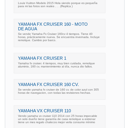
Louis Vuitton Modelo 2015 Hola viendo porque es pequeña
para mi las fotos son reales . . . (Replica )
YAMAHA FX CRUISER 160 - MOTO
DE AGUA
Se vende Yamaha Fx Cruiser 160cv 4 tiempos. Tiene 40
horas, prácticamente nueva. Se encuentra invernada. Incluye
remolque. Cambio por barco.
YAMAHA FX CRUISER 1
Yamaha fx cruiser. 4 tiempos, muy bien cuidada, remolque
aluminio, 160 cv, mantenimiemto al día, nunca dio fallos.
YAMAHA FX CRUISER 160 CV.
Se vende yamaha fx cruiser de 160 cv. de color azul con 305
horas de navegacion, con todas las revisiones hechas.
YAMAHA VX CRUISER 110
Vendo yamaha vx cruiser 110 2014 con 25 horas impecable
un solo dueño tiene garantía de casa remolque a estrenar
tiene un mes regalo chalecos mejor verla consumo mínimo