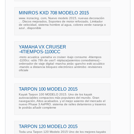
MINIROS KXD 708 MODELO 2015
www. inzracing. com, Nuevo modelo 2015, nuevas decoración
, . Discos mejorados, Soportes de motor reforzado, Limitador
de velocidad, sistema hombre al agua, colores verde naranja o
azul , disponible
YAMAHA VX CRUISER
-4TIEMPOS-1100CC
-moto acuatica -yamaha vx cruiser -bajo consumo -4tiempos
-1100cc -sólo 78h de uso!! -triplaza(asientos comodisimos) -
ordenador de viaje digital -marcha atrás -gancho eski acuático
-mando a distancia bloqueo electrónico antirrobo -revisiones
oficiale
TARPON 100 MODELO 2015
Kayak Tarpon 100 MODELO 2015. Uno de los kayak
autovaciables compactos más populares del mundo. Gran
navegación, Altos acabados. y el mejor asiento del mercado el
nuevo Phase 3 AirPRO. sistema de raíles delanteros y traseros
le podrás añadir compleme
TARPON 120 MODELO 2015
Toda una Tarpon 120 Modelo 2015 Uno de los mejores kayaks