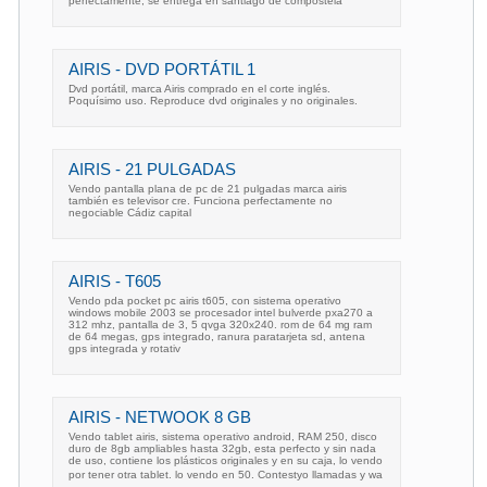
perfectamente, se entrega en santiago de compostela
AIRIS - DVD PORTÁTIL 1
Dvd portátil, marca Airis comprado en el corte inglés.
Poquísimo uso. Reproduce dvd originales y no originales.
AIRIS - 21 PULGADAS
Vendo pantalla plana de pc de 21 pulgadas marca airis
también es televisor cre. Funciona perfectamente no
negociable Cádiz capital
AIRIS - T605
Vendo pda pocket pc airis t605, con sistema operativo
windows mobile 2003 se procesador intel bulverde pxa270 a
312 mhz, pantalla de 3, 5 qvga 320x240. rom de 64 mg ram
de 64 megas, gps integrado, ranura paratarjeta sd, antena
gps integrada y rotativ
AIRIS - NETWOOK 8 GB
Vendo tablet airis, sistema operativo android, RAM 250, disco
duro de 8gb ampliables hasta 32gb, esta perfecto y sin nada
de uso, contiene los plásticos originales y en su caja, lo vendo
por tener otra tablet. lo vendo en 50. Contestyo llamadas y wa