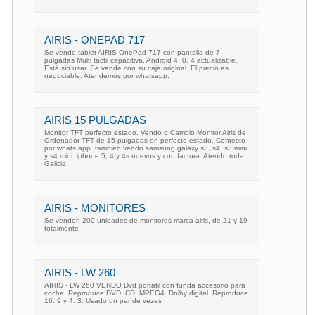
AIRIS - ONEPAD 717
Se vende tablet AIRIS OnePad 717 con pantalla de 7
pulgadas Multi táctil capacitiva, Android 4. 0. 4 actualizable.
Está sin usar. Se vende con su caja original. El precio es
negociable. Atendemos por whatsapp.
AIRIS 15 PULGADAS
Monitor TFT perfecto estado. Vendo o Cambio Monitor Airis de
Ordenador TFT de 15 pulgadas en perfecto estado. Contesto
por whats app. también vendo samsung galaxy s3, s4, s3 mini
y s4 mini. iphone 5, 4 y 4s nuevos y con factura. Atendo toda
Galicia.
AIRIS - MONITORES
Se venden 200 unidades de monitores marca airis, de 21 y 19
totalmente
AIRIS - LW 260
AIRIS - LW 260 VENDO Dvd portatil con funda accesorio para
coche. Reproduce DVD, CD, MPEG4. Dolby digital. Reproduce
16: 9 y 4: 3. Usado un par de vezes