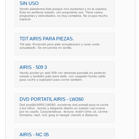
SIN USO
Vendo plataforma Airis porque nos mudamos y no la usamos.
Esta en perfecto estado, con poquísimo uso. Tiene varios
programas y velocidades, es muy completa. No ocupa mucho
espacio.
TDT AIRIS PARA PIEZAS.
Tdt airis. Enciende pero pide actualizacion y nose como
actualizarlo. Se encuentra en sevilla.
AIRIS - 509 3
Vendo pocker pc airis 509 con windows pantalla en perfecto
estado y también palo para dsrle. con cargador funda cable
para coche y sujetador para coche tambien.
DVD PORTATIL AIRIS - LW260
Dvd portátil AIRIS LW260, excelente dvd portatil para el coche
y los niños , bonito y elegante diseño en estado casi nuevo
por no usarlo. Caracteristicas: -lectura: dvd(+/-)r/rw, cd, cd-r/rw -
formatos: mp3, vcd, jpeg et mpeg4 -mando a distancia
AIRIS - NC 05