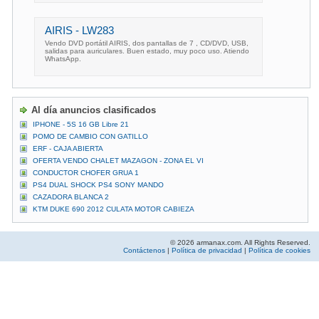
AIRIS - LW283
Vendo DVD portátil AIRIS, dos pantallas de 7 , CD/DVD, USB,
salidas para auriculares. Buen estado, muy poco uso. Atiendo
WhatsApp.
Al día anuncios clasificados
IPHONE - 5S 16 GB Libre 21
POMO DE CAMBIO CON GATILLO
ERF - CAJA ABIERTA
OFERTA VENDO CHALET MAZAGON - ZONA EL VI
CONDUCTOR CHOFER GRUA 1
PS4 DUAL SHOCK PS4 SONY MANDO
CAZADORA BLANCA 2
KTM DUKE 690 2012 CULATA MOTOR CABIEZA
© 2026 armanax.com. All Rights Reserved.
Contáctenos
|
Política de privacidad
|
Política de cookies