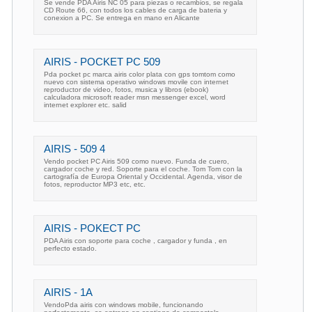
Se vende PDA Airis NC 05 para piezas o recambios, se regala
CD Route 66, con todos los cables de carga de bateria y
conexion a PC. Se entrega en mano en Alicante
AIRIS - POCKET PC 509
Pda pocket pc marca airis color plata con gps tomtom como
nuevo con sistema operativo windows movile con internet
reproductor de video, fotos, musica y libros (ebook)
calculadora microsoft reader msn messenger excel, word
internet explorer etc. salid
AIRIS - 509 4
Vendo pocket PC Airis 509 como nuevo. Funda de cuero,
cargador coche y red. Soporte para el coche. Tom Tom con la
cartografía de Europa Oriental y Occidental. Agenda, visor de
fotos, reproductor MP3 etc, etc.
AIRIS - POKECT PC
PDA Airis con soporte para coche , cargador y funda , en
perfecto estado.
AIRIS - 1A
VendoPda airis con windows mobile, funcionando