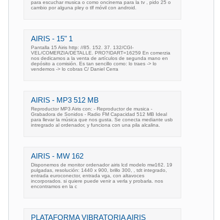
para escuchar musica o como oncinema para la tv , pido 25 o
cambio por alguna pley o tlf móvil con android.
AIRIS - 15" 1
Pantalla 15 Airis http: //85. 152. 37. 132/CGI-
VEL/COMERZIA/DETALLE. PRO?IDART=16259 En comerzia
nos dedicamos a la venta de artículos de segunda mano en
depósito a comisión. Es tan sencillo como: lo traes -> lo
vendemos -> lo cobras C/ Daniel Cerra
AIRIS - MP3 512 MB
Reproductor MP3 Airis con: - Reproductor de musica -
Grabadora de Sonidos - Radio FM Capacidad 512 MB Ideal
para llevar la música que nos gusta. Se conecta mediante usb
intregrado al ordenador, y funciona con una pila alcalina.
AIRIS - MW 162
Disponemos de monitor ordenador airis lcd modelo mw162. 19
pulgadas, resolución: 1440 x 900, brillo 300, , tdt integrado,
entrada euroconector, entrada vga, con altavoces
incorporados. si quiere puede venir a verla y probarla. nos
encontramos en la c
PLATAFORMA VIBRATORIA AIRIS