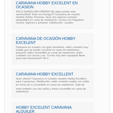
CARAVANA HOBBY EXCELENT EN
OCASION
SOLO QUEDA UNA UNIDAD!! No dejes perder esta
oportunidad! Toda una Ganga!!!! Caravana de ocasión
modelo Hobby. Preciosa, tiene dos salones comedor
adaptables en cama de matrimonio. Cocina con fregadero,
nevera, fogones y armarios. Calefacción. Lavabo
CARAVANA DE OCASIÓN HOBBY
EXCELENT
Caravana en ocasión con gran dormitorio, salón comedor muy
amplio que se puede convertir en cama de matrimonio,
pequeño salón convertible en cama de matrimonio, baño
completo con ducha y wc. Cocina muy bien equipada llama
para mas información!! No ti
CARAVANA HOBBY EXCELLENT
Gran oferta!!! Caravana en ocasión modelo Hobby Excellent,
para 4 personas. Distribución: salón comedor amplio con sofás
en forma de U convertible en cama de matrimonio. Sala de
estar también con dos sofás y mesa convertible en cama de
matrimonio.
HOBBY EXCELENT CARAVANA
ALQUILER