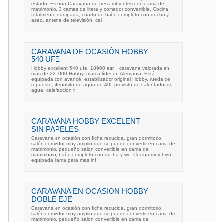
estado. Es una Caravana de tres ambientes con cama de
matrimonio, 3 camas de litera y comedor convertible. Cocina
totalmente equipada, cuarto de baño completo con ducha y
aseo, antena de televisión, cal
CARAVANA DE OCASIÓN HOBBY
540 UFE
Hobby excellent 540 ufe, 18900 eur. , caravana valorada en
más de 22. 000 Hobby, marca líder en Alemania. Está
equipada con avancé, estabilizador original Hobby, rueda de
repuesto, deposito de agua de 40L provisto de calentador de
agua, calefacción t
CARAVANA HOBBY EXCELENT
SIN PAPELES
Caravana en ocasión con ficha reducida, gran dormitorio,
salón comedor muy amplio que se puede convertir en cama de
matrimonio, pequeño salón convertible en cama de
matrimonio, baño completo con ducha y wc. Cocina muy bien
equipada llama para mas inf
CARAVANA EN OCASIÓN HOBBY
DOBLE EJE
Caravana en ocasión con ficha reducida, gran dormitorio,
salón comedor muy amplio que se puede convertir en cama de
matrimonio, pequeño salón convertible en cama de