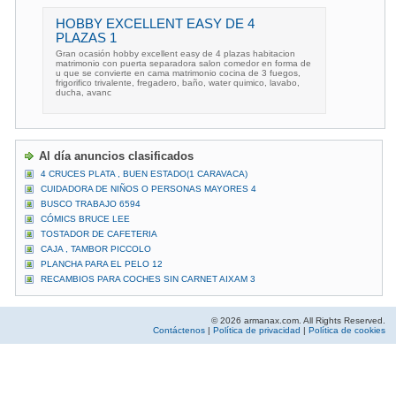
HOBBY EXCELLENT EASY DE 4
PLAZAS 1
Gran ocasión hobby excellent easy de 4 plazas habitacion
matrimonio con puerta separadora salon comedor en forma de
u que se convierte en cama matrimonio cocina de 3 fuegos,
frigorifico trivalente, fregadero, baño, water quimico, lavabo,
ducha, avanc
Al día anuncios clasificados
4 CRUCES PLATA , BUEN ESTADO(1 CARAVACA)
CUIDADORA DE NIÑOS O PERSONAS MAYORES 4
BUSCO TRABAJO 6594
CÓMICS BRUCE LEE
TOSTADOR DE CAFETERIA
CAJA , TAMBOR PICCOLO
PLANCHA PARA EL PELO 12
RECAMBIOS PARA COCHES SIN CARNET AIXAM 3
© 2026 armanax.com. All Rights Reserved.
Contáctenos
|
Política de privacidad
|
Política de cookies