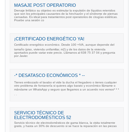
MASAJE POST OPERATORIO
Drenaje linfático su objetivo es estimular la expulsión de líquidos retenidos
que son los principales causantes de la hinchazón y el síndrome de piernas
cansadas. Es ideal para tratamientos post operatorios de cirugías estéticas.
Pruebe una sesión co
¡CERTIFICADO ENERGÉTICO YA!
Certificado energético económico. Desde 100 +IVA, aunque depende del
tamaño (piso, vivienda unifamiliar, m2) y de los datos de la vivienda
aportados puede variar este precio. Llámanos al 638 75 37 04 y pregunta
por Javier.
-* DESATASCO ECONÓMICOS * --
Tienes embozado el lavabo el vide la ducha el fregadero o tienes cualquier
otro problema de fontanería si quieres algo barato y económico llámame o
mándame un WhatsApp y seguro que llegamos a un acuerdo nos vemos* * *
. .
SERVICIO TÉCNICO DE
ELECTRODOMÉSTICOS 52
Servicio técnico de electrodomésticos de gama blanca, la visita totalmente
gratis, y hasta un 30% de descuento si se hace la reparación en las piezas