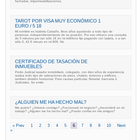
fachadas, impermeabilizaciones,
TAROT POR VISA MUY ECONÓMICO 1
EURO / 5 18
Mi nombre es Isabela Castaño, llevo años ayudando a todo tipo de
personas, independientemente de su posición. Por eso ofrezco una consulta
de 5 minutos por tan sólo 1€ en mi teléfono fijo pagando con tarjeta, o a tan
sólo 0, 42 € minuto en mi 806. No
CERTIFICADO DE TASACIÓN DE
INMUEBLES
Perito Judicial tasador inmobiliario, colegiado, con diez años de experiencia
realiza todo tipo de valoraciones de pisos, chalets, terrenos y edificios. ,
tambien división horizontal. Para causas particular, Notarial, bancaria ó
Judiciales. Se emite
¿ALGUIEN ME HA HECHO MAL?
Me quiere? ¿Volverá conmigo? ¿Funcionará mi negocio? ¿Ascenderé en mi
trabajo? ¿Alguien me ha hecho mal? ¿Puedo confiar en mis amigos?
« Prev
1
2
3
4
5
6
7
8
9
10
Next
»