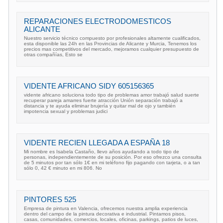
REPARACIONES ELECTRODOMESTICOS
ALICANTE
Nuestro servicio técnico compuesto por profesionales altamente cualificados,
esta disponible las 24h en las Provincias de Alicante y Murcia, Tenemos los
precios mas competitivos del mercado, mejoramos cualquier presupuesto de
otras compañías, Esto se
VIDENTE AFRICANO SIDY 605156365
vidente africano soluciona todo tipo de problemas amor trabajó salud suerte
recuperar pareja amarres fuerte atracción Unión separación trabajó a
distancia y te ayuda eliminar brujería y quitar mal de ojo y también
impotencia sexual y problemas judici
VIDENTE RECIEN LLEGADA A ESPAÑA 18
Mi nombre es Isabela Castaño, llevo años ayudando a todo tipo de
personas, independientemente de su posición. Por eso ofrezco una consulta
de 5 minutos por tan sólo 1€ en mi teléfono fijo pagando con tarjeta, o a tan
sólo 0, 42 € minuto en mi 806. No
PINTORES 525
Empresa de pintura en Valencia, ofrecemos nuestra amplia experiencia
dentro del campo de la pintura decorativa e industrial. Pintamos pisos,
casas, comunidades, comercios, locales, oficinas, parkings, patios de luces,