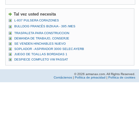
Tal vez usted necesita
L-937 PULSERA CORAZONES
BULLDOG FRANCÉS BIZKAIA - 395 /MES
TRASPALETA PARA CONSTRUCCION
DEMANDA DE TRABAJO, CONSERJE
SE VENDEN HINCHABLES NUEVO
SOPLADOR - ASPIRADOR 3000 SELEC AYERB
JUEGO DE TOALLAS BORDADAS 1
DESPIECE COMPLETO VW PASSAT
© 2026 armanax.com. All Rights Reserved.
Contáctenos
|
Política de privacidad
|
Política de cookies