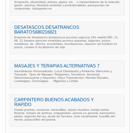
fontanería, electricidad, pintura, pladur, etc. . o mantenimiento de la vivienda
(jardín, piscina). Absoluta seriedad y profesionalidad. presupuesto sin
compromiso. trabajamos en
DESATASCOS DESATRANCOS
BARATOS680216821
Empresa de desatascos desatrancos poceros urgencia 24h madrid 680. 21.
68. 21 baratos atencion inmediata poceros arquetas, bajantes, pozos,
sumideros, wc, sifones, acometidas, inundaciones, repacion de bombas en
pozos, camara tv localizacion de rejis
MASAJES Y TERAPIAS ALTERNATIVAS 7
Atendimiento Personalizado, Local Climatizado y Ambiente Silencioso y
Tranquilo. Tipos de Masajes: Relajantes, Sensitivos, Sensorial,
Descontracturante y Deportivo. Otros Tratamientos: Hernias Discales,
Lumbalgias, Cervicalgias. . . Migrañas y Cefale
CARPINTERO BUENOS ACABADOS Y
RAPIDO
Instalo puertas, ventanas, barandillas, reparo muebles, instalo tarima
flotante, forrado de laminas, empapelado, pintura en general, barnizados.
pladur. arganda del rey, alcala de henares, rivas vaciamadrid, boadilla del
monte, paracuellos del jarama