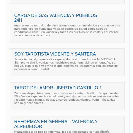
CARGA DE GAS VALENCIA Y PUEBLOS
24H
reparacion de todo tipo de aires acondicionados, instalacion y cargas de gas
para todo tipo de maquinas ya sean esplits de pared como splet de
conductos o caset, en valencia y todos los pueblos de la costa y del interior,
servicio tecnico climatizaci
SOY TAROTISTA VIDENTE Y SANTERA
Jamás te diré algo que estés esperando oir si no me lo dice MI VIDENCIA.
Siempre te diré la verdad, es muchísimo mejor que vivir en un engaño, por
ello yo, digo lo que veo y no lo que quieres oír. Mi garantía son los años de
experiencia como Tarotist
TAROT DEL AMOR LIBERTAD CASTILLO 1
24 horas disponibles para ti, mi nombre es Libertad Castillo. . tengo mas de
20 años de experiencias en el tarot y trabajo con materiales traidos de cuba
, realizo magia blanca, negra, amarres, endulzamientos, vudú . Mis tarifas
son muy economicas ,
REFORMAS EN GENERAL. VALENCIA Y
ALREDEDOR
Realizamos todo tipo de reformas, todo lo relacionado con albañilería,