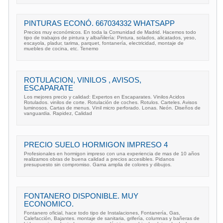
PINTURAS ECONÓ. 667034332 WHATSAPP
Precios muy económicos. En toda la Comunidad de Madrid. Hacemos todo
tipo de trabajos de pintura y albañilería: Pintura, solados, alicatados, yeso,
escayola, pladur, tarima, parquet, fontanería, electricidad, montaje de
muebles de cocina, etc. Tenemo
ROTULACION, VINILOS , AVISOS,
ESCAPARATE
Los mejores precio y calidad: Expertos en Escaparates. Vinilos Acidos
Rotulados. vinilos de corte. Rotulación de coches. Rotulos. Carteles. Avisos
luminosos. Cartas de menus. Vinil micro perforado. Lonas. Neón. Diseños de
vanguardia. Rapidez, Calidad
PRECIO SUELO HORMIGON IMPRESO 4
Profesionales en hormigon impreso con una experiencia de mas de 10 años
realizamos obras de buena calidad a precios accesibles. Pidanos
presupuesto sin compromiso. Gama amplia de colores y dibujos.
FONTANERO DISPONIBLE. MUY
ECONOMICO.
Fontanero oficial, hace todo tipo de Instalaciones, Fontanería, Gas,
Calefacción, Bajantes. montaje de sanitaria, grifería, columnas y bañeras de