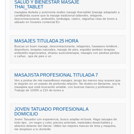
SALUD Y BIENESTAR MASAJE
THAI_TABLET
masajista titulada y autonoma realizo masaje thai-tablet (masaje adaptado a
camilla)más suave que la masaje tradicional tailandés, relajante,
descontracturante, antiestrés, lumbalgia, ciatico, migrañas citas de lunes a
sábado en horarios comercial En
MASAJES TITULADA 25 HORA
Buscas un buen masaje, descontracturante, relajantes, hawaiano lomilomi ,
deportivos, terapias naturales, masaje de pies, espalda tambien terapias
antiestrés regenerativa, shiatsu auriculoterapia, masajes con piedras pindas
o cañas , spa de pies o un
MASAJISTA PROFESIONAL TITULADA 7
Ven a probar de mis maravillosos masajes, tengo las manos muy suaves que
te dejarán en un estado de profunda relación. No dudes en llamarme, soy la
masajista que está buscando amable, con buenas manos y profesional.
Trabajo de 1030h a 21h de lunes a
JOVEN TATUADO PROFESIONAL A
DOMICILIO
Joven Tatuador con experiencia, busco ampliar mi book. Hago tatuajes de
todo tipo , en negro y color, precios anticrisis, materiales desechables y
abiertos delante del cliente. Utilizo las mejores marcas de tinta y maquina,
me desplazo a tu domicilio