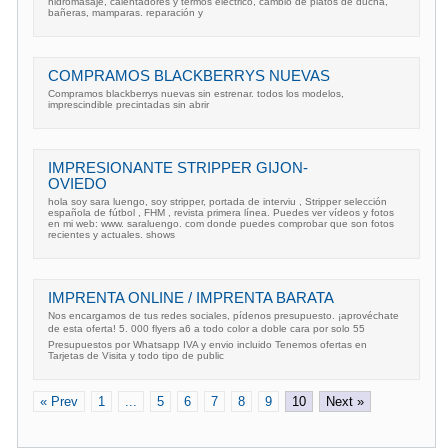
hidromasaje, calentadores y termos eléctrico, cambio de platos de ducha,
bañeras, mamparas. reparación y
COMPRAMOS BLACKBERRYS NUEVAS
Compramos blackberrys nuevas sin estrenar. todos los modelos,
imprescindible precintadas sin abrir
IMPRESIONANTE STRIPPER GIJON-
OVIEDO
hola soy sara luengo, soy stripper, portada de interviu , Stripper selección
española de fútbol , FHM , revista primera línea. Puedes ver vídeos y fotos
en mi web: www. saraluengo. com donde puedes comprobar que son fotos
recientes y actuales. shows
IMPRENTA ONLINE / IMPRENTA BARATA
Nos encargamos de tus redes sociales, pídenos presupuesto. ¡aprovéchate
de esta oferta! 5. 000 flyers a6 a todo color a doble cara por solo 55
Presupuestos por Whatsapp IVA y envio incluido Tenemos ofertas en
Tarjetas de Visita y todo tipo de public
« Prev
1
...
5
6
7
8
9
10
Next »