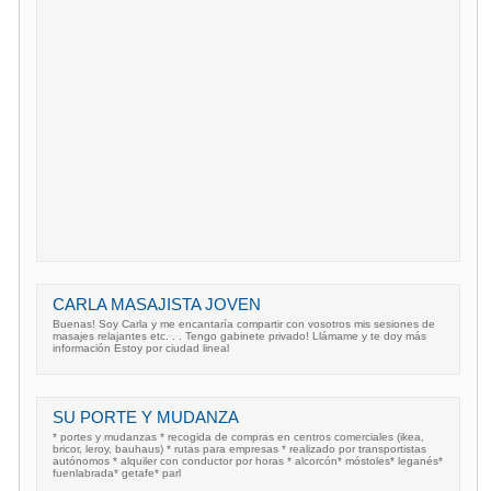
CARLA MASAJISTA JOVEN
Buenas! Soy Carla y me encantaría compartir con vosotros mis sesiones de
masajes relajantes etc. . . Tengo gabinete privado! Llámame y te doy más
información Estoy por ciudad lineal
SU PORTE Y MUDANZA
* portes y mudanzas * recogida de compras en centros comerciales (ikea,
bricor, leroy, bauhaus) * rutas para empresas * realizado por transportistas
autónomos * alquiler con conductor por horas * alcorcón* móstoles* leganés*
fuenlabrada* getafe* parl