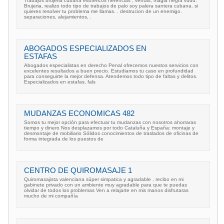
Trabajos brujeria cubana esotericos herencias , ventas, magia negra vudu.
Brujeria, realizo todo tipo de trabajos de palo soy palera santera cubana. si
quieres resolver tu problema me llamas. . destrucion de un enemigo.
separaciones, alejamientos, .
ABOGADOS ESPECIALIZADOS EN
ESTAFAS
Abogados especialistas en derecho Penal ofrecemos nuestos servicios con
excelentes resultados a buen precio. Estudiamos tu caso en profundidad
para conseguirte la mejor defensa. Atendemos todo tipo de faltas y delitos.
Especializados en estafas, fals
MUDANZAS ECONOMICAS 482
Somos tu mejor opción para efectuar tu mudanzas con nosotros ahorraras
tiempo y dinero Nos desplazamos por todo Cataluña y España: montaje y
desmontaje de mobiliario Sólidos conocimientos de traslados de oficinas de
forma integrada de los puestos de
CENTRO DE QUIROMASAJE 1
Quiromasajista valenciana súper simpatica y agradable , recibo en mi
gabinete privado con un ambiente muy agradable para que te puedas
olvidar de todos los problemas Ven a relajarte en mis manos disfrutaras
mucho de mi compañía