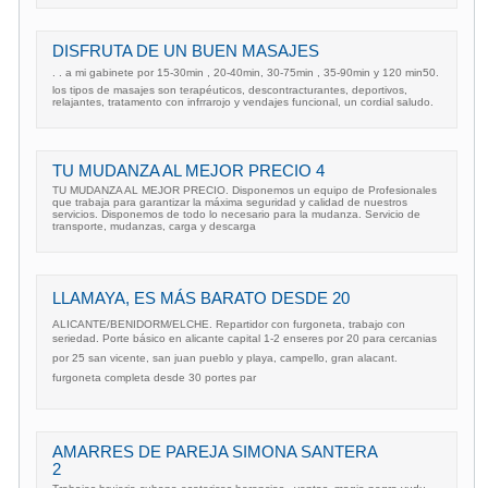
DISFRUTA DE UN BUEN MASAJES
. . a mi gabinete por 15-30min , 20-40min, 30-75min , 35-90min y 120 min50.
los tipos de masajes son terapéuticos, descontracturantes, deportivos,
relajantes, tratamento con infrrarojo y vendajes funcional, un cordial saludo.
TU MUDANZA AL MEJOR PRECIO 4
TU MUDANZA AL MEJOR PRECIO. Disponemos un equipo de Profesionales
que trabaja para garantizar la máxima seguridad y calidad de nuestros
servicios. Disponemos de todo lo necesario para la mudanza. Servicio de
transporte, mudanzas, carga y descarga
LLAMAYA, ES MÁS BARATO DESDE 20
ALICANTE/BENIDORM/ELCHE. Repartidor con furgoneta, trabajo con
seriedad. Porte básico en alicante capital 1-2 enseres por 20 para cercanias
por 25 san vicente, san juan pueblo y playa, campello, gran alacant.
furgoneta completa desde 30 portes par
AMARRES DE PAREJA SIMONA SANTERA
2