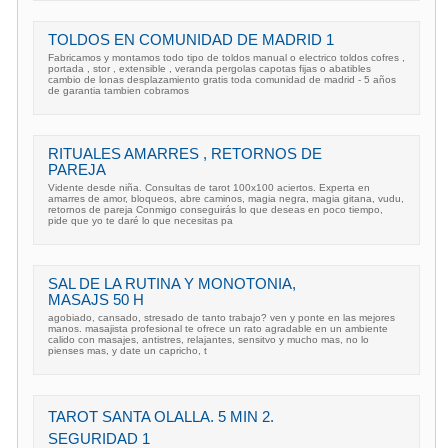
TOLDOS EN COMUNIDAD DE MADRID 1
Fabricamos y montamos todo tipo de toldos manual o electrico toldos cofres ,
portada , stor , extensible , veranda pergolas capotas fijas o abatibles
cambio de lonas desplazamiento gratis toda comunidad de madrid - 5 años
de garantia tambien cobramos
RITUALES AMARRES , RETORNOS DE
PAREJA
Vidente desde niña. Consultas de tarot 100x100 aciertos. Experta en
amarres de amor, bloqueos, abre caminos, magia negra, magia gitana, vudu,
retornos de pareja Conmigo conseguirás lo que deseas en poco tiempo,
pide que yo te daré lo que necesitas pa
SAL DE LA RUTINA Y MONOTONIA,
MASAJS 50 H
agobiado, cansado, stresado de tanto trabajo? ven y ponte en las mejores
manos. masajista profesional te ofrece un rato agradable en un ambiente
calido con masajes, antistres, relajantes, sensitvo y mucho mas, no lo
pienses mas, y date un capricho, t
TAROT SANTA OLALLA. 5 MIN 2.
SEGURIDAD 1