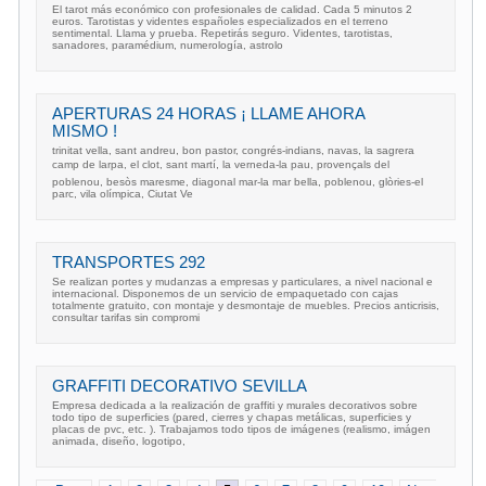
El tarot más económico con profesionales de calidad. Cada 5 minutos 2
euros. Tarotistas y videntes españoles especializados en el terreno
sentimental. Llama y prueba. Repetirás seguro. Videntes, tarotistas,
sanadores, paramédium, numerología, astrolo
APERTURAS 24 HORAS ¡ LLAME AHORA
MISMO !
trinitat vella, sant andreu, bon pastor, congrés-indians, navas, la sagrera
camp de larpa, el clot, sant martí, la verneda-la pau, provençals del
poblenou, besòs maresme, diagonal mar-la mar bella, poblenou, glòries-el
parc, vila olímpica, Ciutat Ve
TRANSPORTES 292
Se realizan portes y mudanzas a empresas y particulares, a nivel nacional e
internacional. Disponemos de un servicio de empaquetado con cajas
totalmente gratuito, con montaje y desmontaje de muebles. Precios anticrisis,
consultar tarifas sin compromi
GRAFFITI DECORATIVO SEVILLA
Empresa dedicada a la realización de graffiti y murales decorativos sobre
todo tipo de superficies (pared, cierres y chapas metálicas, superficies y
placas de pvc, etc. ). Trabajamos todo tipos de imágenes (realismo, imágen
animada, diseño, logotipo,