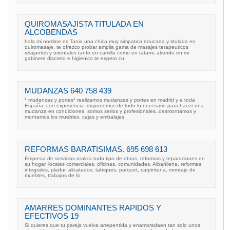
QUIROMASAJISTA TITULADA EN
ALCOBENDAS
hola mi nombre es Tania una chica muy simpatica educada y titulada en
quiromasaje, te ofrezco probar amplia gama de masajes terapeuticos
relajantes y orientales tanto en camilla como en tatami, atiendo en mi
gabinete discreto e higienico te espero cu
MUDANZAS 640 758 439
* mudanzas y portes* realizamos mudanzas y portes en madrid y a toda
España. con experiencia. disponemos de todo lo necesario para hacer una
mudanza en condiciones. somos serios y profesionales. desmontamos y
montamos los muebles. cajas y embalajes.
REFORMAS BARATISIMAS. 695 698 613
Empresa de servicios realiza todo tipo de obras, reformas y reparaciones en
su hogar, locales comerciales, oficinas, comunidades. Albañilería, reformas
integrales, pladur, alicatados, tabiques, parquet, carpintería, montaje de
muebles, trabajos de fo
AMARRES DOMINANTES RAPIDOS Y
EFECTIVOS 19
Si quieres que tu pareja vuelva arrepentida y enamoradaen tan solo unos