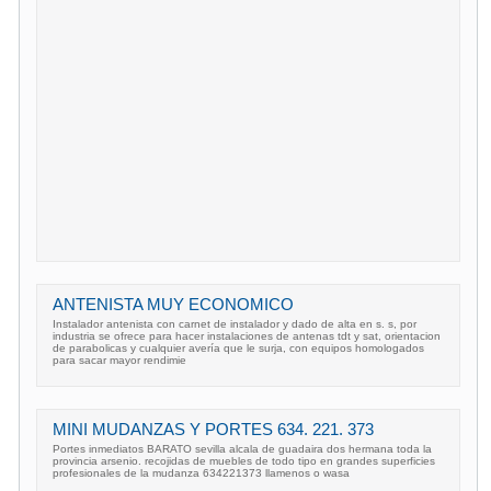
ANTENISTA MUY ECONOMICO
Instalador antenista con carnet de instalador y dado de alta en s. s, por
industria se ofrece para hacer instalaciones de antenas tdt y sat, orientacion
de parabolicas y cualquier avería que le surja, con equipos homologados
para sacar mayor rendimie
MINI MUDANZAS Y PORTES 634. 221. 373
Portes inmediatos BARATO sevilla alcala de guadaira dos hermana toda la
provincia arsenio. recojidas de muebles de todo tipo en grandes superficies
profesionales de la mudanza 634221373 llamenos o wasa