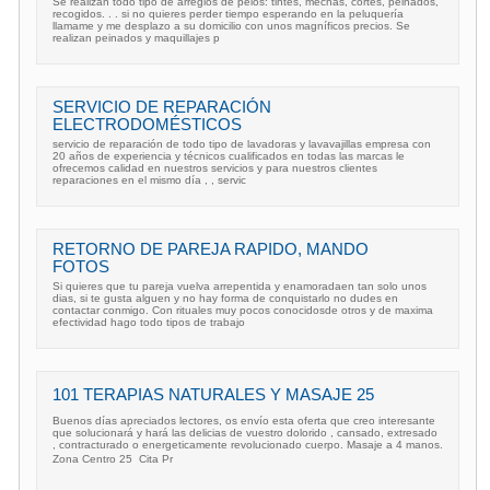
Se realizan todo tipo de arreglos de pelos: tintes, mechas, cortes, peinados,
recogidos. . . si no quieres perder tiempo esperando en la peluquería
llamame y me desplazo a su domicilio con unos magníficos precios. Se
realizan peinados y maquillajes p
SERVICIO DE REPARACIÓN
ELECTRODOMÉSTICOS
servicio de reparación de todo tipo de lavadoras y lavavajillas empresa con
20 años de experiencia y técnicos cualificados en todas las marcas le
ofrecemos calidad en nuestros servicios y para nuestros clientes
reparaciones en el mismo día , , servic
RETORNO DE PAREJA RAPIDO, MANDO
FOTOS
Si quieres que tu pareja vuelva arrepentida y enamoradaen tan solo unos
dias, si te gusta alguen y no hay forma de conquistarlo no dudes en
contactar conmigo. Con rituales muy pocos conocidosde otros y de maxima
efectividad hago todo tipos de trabajo
101 TERAPIAS NATURALES Y MASAJE 25 
Buenos días apreciados lectores, os envío esta oferta que creo interesante
que solucionará y hará las delicias de vuestro dolorido , cansado, extresado
, contracturado o energeticamente revolucionado cuerpo. Masaje a 4 manos.
Zona Centro 25  Cita Pr