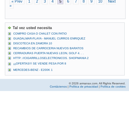
« Prev
1
2
3
4
5
6
7
8
9
10
Next
»
Tal vez usted necesita
COMPRO CASA O CHALET CON PATIO
GUADALMAR-PLAYA - MANUEL CURROS ENRIQUEZ
DISCOTECA EN ZAMORA 10
RECAMBIOS DE CARROCERIA NUEVOS BARATOS
CERRADURAS PUERTA NUEVAS LEON, GOLF 4. . .
HTTP: //CIGARRILLOSELECTRONICOS. SHOPMANIA 2
¡¡¡OFERTAS!!! SE VENDE PESA POR 8
MERCEDES-BENZ - E200K 1
© 2026 armanax.com. All Rights Reserved.
Contáctenos
|
Política de privacidad
|
Política de cookies