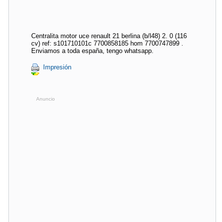
Centralita motor uce renault 21 berlina (b/l48) 2. 0 (116
cv) ref: s101710101c 7700858185 hom 7700747899 .
Enviamos a toda españa, tengo whatsapp.
Impresión
Anuncio