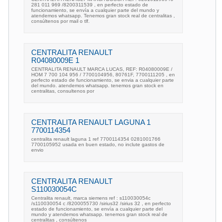
281 011 969 /8200311539 , en perfecto estado de
funcionamiento, se envía a cualquier parte del mundo y
atendemos whatsapp. Tenemos gran stock real de centralitas ,
consúltenos por mail o tlf.
CENTRALITA RENAULT
R04080009E 1
CENTRALITA RENAULT MARCA LUCAS, REF: R04080009E /
HOM 7 700 104 956 / 7700104956, 80761F, 7700111205 , en
perfecto estado de funcionamiento, se envia a cualquier parte
del mundo. atendemos whatsapp. tenemos gran stock en
centralitas, consultenos por
CENTRALITA RENAULT LAGUNA 1
7700114354
centralita renault laguna 1 ref 7700114354 0281001766
7700105952 usada en buen estado, no inclute gastos de
envio
CENTRALITA RENAULT
S110030054C
Centralita renault, marca siemens ref : s110030054c
/s110030054 c /8200055730 /sirius32 /sirius 32 , en perfecto
estado de funcionamiento, se envía a cualquier parte del
mundo y atendemos whatsapp. tenemos gran stock real de
centralitas , consúltenos