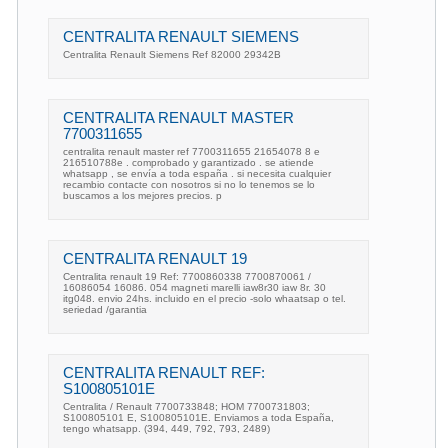
CENTRALITA RENAULT SIEMENS
Centralita Renault Siemens Ref 82000 29342B
CENTRALITA RENAULT MASTER
7700311655
centralita renault master ref 7700311655 21654078 8 e
216510788e . comprobado y garantizado . se atiende
whatsapp , se envía a toda españa . si necesita cualquier
recambio contacte con nosotros si no lo tenemos se lo
buscamos a los mejores precios. p
CENTRALITA RENAULT 19
Centralita renault 19 Ref: 7700860338 7700870061 /
16086054 16086. 054 magneti marelli iaw8r30 iaw 8r. 30
itg048. envio 24hs. incluido en el precio -solo whaatsap o tel.
seriedad /garantia
CENTRALITA RENAULT REF:
S100805101E
Centralita / Renault 7700733848; HOM 7700731803;
S100805101 E, S100805101E. Enviamos a toda España,
tengo whatsapp. (394, 449, 792, 793, 2489)