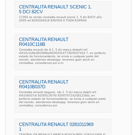
CENTRALITA RENAULT SCENIC 1.
5 DCI 82CV
17283 se vende centralita renault scenic 1. 5 dci 82CV año
2005 ref 8200334419 ENVIOS A TODA ESPAñA
CENTRALITA RENAULT
R0410C118B
Centralita renault clio iii 1. 5 dci marca delephi ref:
r0410c118b/(81089b)/8200331477/820037424 7, en perfecto
estado de funcionamiento, se envia a cualquier parte del
mundo. atendemos whatsapp. tenemos gran stock en
centralitas, consultenos por e-m
CENTRALITA RENAULT
R0410B037D
Centralita renault megane, clio 1. 5 dci marca delphi ref:
r0410b037d/ 8200513076/ 8200767242/(81228d), en
perfecto estado de funcionamiento, se envia a cualquier parte
del mundo. atendemos whatsapp. tenemos gran stock en
centralitas, consultenos por
CENTRALITA RENAULT 0281011969
1
CENTRALITA RENAULT MARCA BOSCH REF: 0281011969 /0