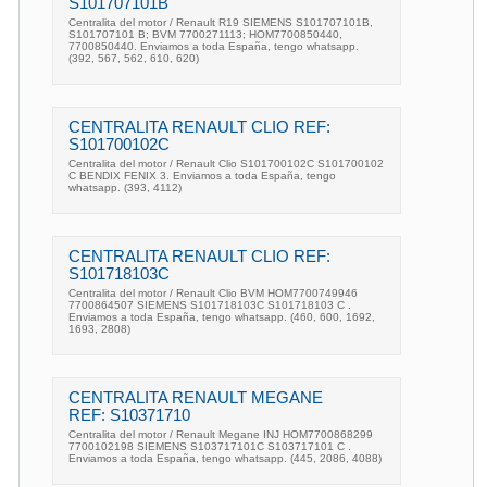
S101707101B
Centralita del motor / Renault R19 SIEMENS S101707101B,
S101707101 B; BVM 7700271113; HOM7700850440,
7700850440. Enviamos a toda España, tengo whatsapp.
(392, 567, 562, 610, 620)
CENTRALITA RENAULT CLIO REF:
S101700102C
Centralita del motor / Renault Clio S101700102C S101700102
C BENDIX FENIX 3. Enviamos a toda España, tengo
whatsapp. (393, 4112)
CENTRALITA RENAULT CLIO REF:
S101718103C
Centralita del motor / Renault Clio BVM HOM7700749946
7700864507 SIEMENS S101718103C S101718103 C .
Enviamos a toda España, tengo whatsapp. (460, 600, 1692,
1693, 2808)
CENTRALITA RENAULT MEGANE
REF: S10371710
Centralita del motor / Renault Megane INJ HOM7700868299
7700102198 SIEMENS S103717101C S103717101 C .
Enviamos a toda España, tengo whatsapp. (445, 2086, 4088)