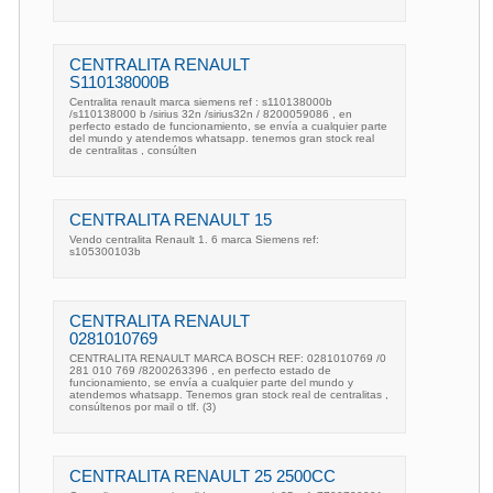
CENTRALITA RENAULT
S110138000B
Centralita renault marca siemens ref : s110138000b
/s110138000 b /sirius 32n /sirius32n / 8200059086 , en
perfecto estado de funcionamiento, se envía a cualquier parte
del mundo y atendemos whatsapp. tenemos gran stock real
de centralitas , consúlten
CENTRALITA RENAULT 15
Vendo centralita Renault 1. 6 marca Siemens ref:
s105300103b
CENTRALITA RENAULT
0281010769
CENTRALITA RENAULT MARCA BOSCH REF: 0281010769 /0
281 010 769 /8200263396 , en perfecto estado de
funcionamiento, se envía a cualquier parte del mundo y
atendemos whatsapp. Tenemos gran stock real de centralitas ,
consúltenos por mail o tlf. (3)
CENTRALITA RENAULT 25 2500CC