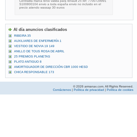
Centralita marca renix valida para renault 25 ref: 7700729991
S100800104 envio a toda españa envio no incluido en el
precio atiendo wassap 30 euros
Al día anuncios clasificados
RIBEIRA 35
AUXILIARES DE ENFERMERÍA 1
VESTIDO DE NOVIA 19 149
ANILLO DE TOUS ROSA DE ABRIL
25 PREMIOS PLANETAS
PLATO ANTIGUO 8
AMORTIGUADOR DE DIRECCIÓN CBR 1000 HESD
CHICA RESPONSABLE 173
© 2026 armanax.com. All Rights Reserved.
Contáctenos
|
Política de privacidad
|
Política de cookies