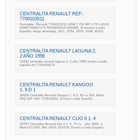
CENTRALITA RENAULT REF:
7700103511
Centralita / Renault 7700103511 HOM 7 700 867 275 LUCAS
HOM7700867275 R04080001G 80536K. Enviamos a toda
España, tengo whatsapp. (421, 1554, 2974, 3198, 4610)
CENTRALITA RENAULT LAGUNA 2.
2 AÑO 1998
22932 centralita renault laguna 2. 2 año 1998 envios a toda
españa ref 7700106070
CENTRALITA RENAULT KANGOO
1. 9 D 1
38954 Centralita Renault Kangoo 1. 9 D, 65 cv. Ref. Motor
F8Q 630. Ref. 770010956. Envíos a toda España.
CENTRALITA RENAULT CLIO II 1. 4
29787 Centralita Renault Clio II 1. 4, 75 cv. , año 1999. C.
Motor E7J780. Ref. 8200. 024376. Envios a toda España.