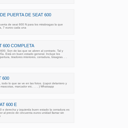
DE PUERTA DE SEAT 600
erta de seat 600 N para los mirabragas la que
pa, 7 euros cada una
T 600 COMPLETA
00. Son de las que se abren al contrario. Tal y
fía. Está en buen estado general. Incluye los
pertura, tiradores interiores, cerradura, bisagras. . .
 600
 todo lo que se ve en las fotos. (capot delantero y
, mascotas, marcador etc. . . . ) Whatsapp
T 600 E
0 e derecha y izquierda buen estado la cerradura es
dor al precio de cincuenta euros unidad llamar sin
s