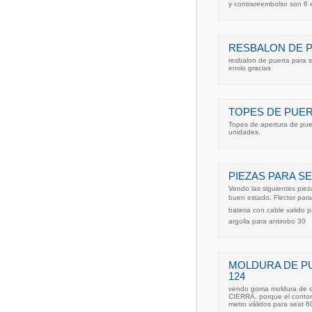
y contrareembolso son 6 
RESBALON DE P
resbalon de puerta para 
envio gracias
TOPES DE PUER
Topes de apertura de pue
unidades.
PIEZAS PARA SEA
Vendo las siguientes piez
buen estado. Flector para
bateria con cable valido p
argolla para antirobo 30
MOLDURA DE PUE
124
vendo goma moldura de cie
CIERRA, porque el contor
metro válidos para seat 6