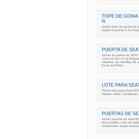
TOPE DE GOMA 
N
vendo tope de goma de pu
sujeta la puerta a la cha
PUERTA DE SEA
Vendo la puerta de SEAT 6
como se ven en la fotogra
cristales, las manillas de a
Es la del Piloto.
LOTE PARA SEAT
Vendo lote para Seat 600,
trasero, aleta, cerraduras
PUERTAS DE SEA
vendo puertas de seat 60
ded pestillo o sea de tira
compromiso tengo wsasa