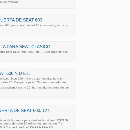
euros, wassap
UERTA DE SEAT 600
seat 600 precio por unidad 12 euros mas gastos de
TA PARA SEAT CLASICO
rtas para SEAT 600, 850, etc. . . Dispongo de dos
T 600 N D E L
as para Seat 600 n d e l, estan usadas pero en
 palier 20, Campana palier 20, desconectador de
ara cualquier coche 20, barra/caña de dirección con
RTA DE SEAT 600. 127,
rre de la puerta para clásicos la original. ESTA Sí
no redondo mide 10 milímetros; por metros 7 el
00 E y L, 127, 124, 1430, 133, 131, etc