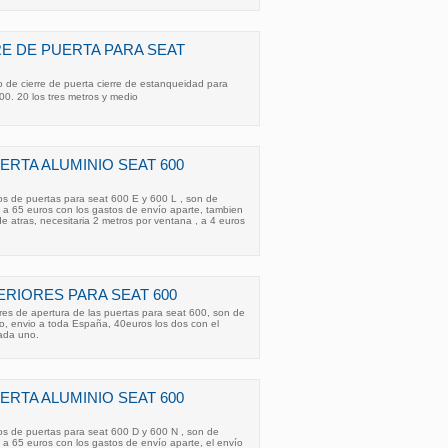
E DE PUERTA PARA SEAT
 de cierre de puerta cierre de estanqueidad para
0. 20 los tres metros y medio
ERTA ALUMINIO SEAT 600
os de puertas para seat 600 E y 600 L , son de
 a 65 euros con los gastos de envío aparte, tambien
e atras, necesitaria 2 metros por ventana , a 4 euros
ERIORES PARA SEAT 600
iores de apertura de las puertas para seat 600, son de
lo, envio a toda España, 40euros los dos con el
cada uno.
ERTA ALUMINIO SEAT 600
os de puertas para seat 600 D y 600 N , son de
 a 65 euros con los gastos de envío aparte, el envío