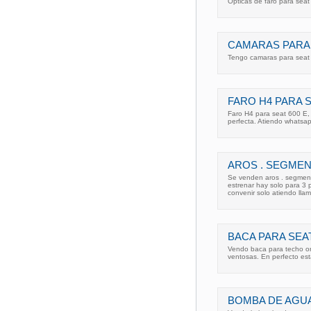
Opticas de faro para sea
CAMARAS PARA 
Tengo camaras para seat
FARO H4 PARA S
Faro H4 para seat 600 E, 
perfecta. Atiendo whatsa
AROS . SEGMENT
Se venden aros . segmen
estrenar hay solo para 3 
convenir solo atiendo lla
BACA PARA SEAT
Vendo baca para techo ori
ventosas. En perfecto es
BOMBA DE AGUA