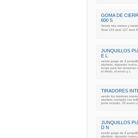
GOMA DE CIERR
600 S
Vendo tres metros y medio
Seat 124 seat 127 seat 60
JUNQUILLOS PU
E L
vendo juego de 4 junquill
aluminio, repuesto nuevo,
tengo para las ventanas d
el metro, el envío y c
TIRADORES INT
vendo los tiradores inter
aluminio cromado con bril
porte incluido, 20 euros 
JUNQUILLOS PU
D N
vendo juego de 4 junquill
aluminio, repuesto nuevo,