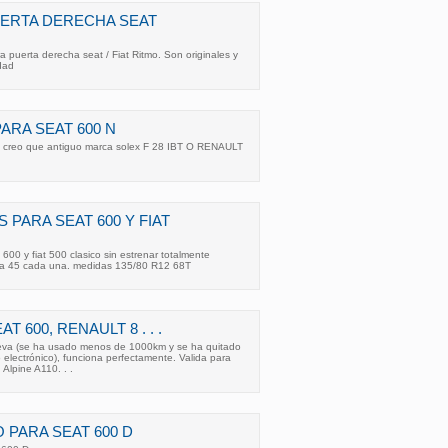
ERTA DERECHA SEAT
 puerta derecha seat / Fiat Ritmo. Son originales y
idad
RA SEAT 600 N
0 creo que antiguo marca solex F 28 IBT O RENAULT
PARA SEAT 600 Y FIAT
00 y fiat 500 clasico sin estrenar totalmente
s a 45 cada una. medidas 135/80 R12 68T
T 600, RENAULT 8 . . .
eva (se ha usado menos de 1000km y se ha quitado
electrónico), funciona perfectamente. Valida para
Alpine A110. . .
 PARA SEAT 600 D