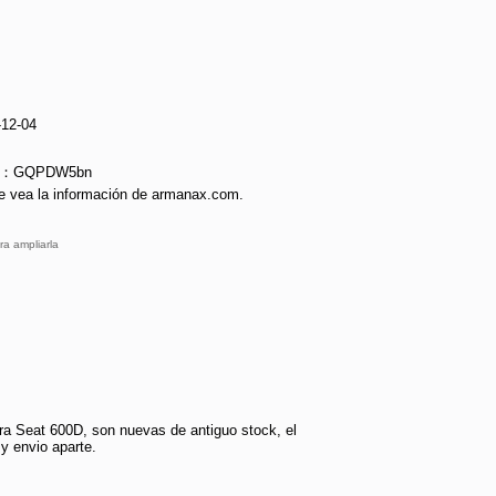
-12-04
rie：GQPDW5bn
e vea la información de armanax.com.
ra ampliarla
ra Seat 600D, son nuevas de antiguo stock, el
 y envio aparte.