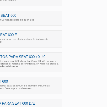
t 600 D nuevas
SEAT 600
 600 Usadas pero en buen uso
EAT 600 E
está en un excelente estado, la óptica esta
pp.
OS PARA SEAT 600 +0, 40
tos para seat 600 diametro 65mm +0, 40 nuevos a
pistones el material se encuentra en Mallorca precio a
madas telefonicas
 600
ginal para Seat 600, de aluminio, incluye las
tado. Vendo por no darle uso.
 PARA SEAT 600 D/E