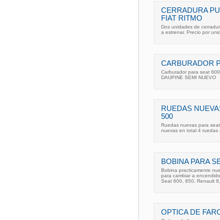
CERRADURA PU
FIAT RITMO
Dos unidades de cerradura
a estrenar. Precio por un
CARBURADOR PA
Carburador para seat 60
DAUPINE SEMI NUEVO
RUEDAS NUEVAS 
500
Ruedas nuevas para seat 6
nuevas en total 4 rueda
BOBINA PARA SEA
Bobina practicamente nu
para cambiar a encendido 
Seat 600, 850, Renault 8, 
OPTICA DE FARO