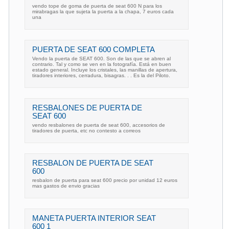
vendo tope de goma de puerta de seat 600 N para los
mirabragas la que sujeta la puerta a la chapa, 7 euros cada
una
PUERTA DE SEAT 600 COMPLETA
Vendo la puerta de SEAT 600. Son de las que se abren al
contrario. Tal y como se ven en la fotografía. Está en buen
estado general. Incluye los cristales, las manillas de apertura,
tiradores interiores, cerradura, bisagras. . . Es la del Piloto.
RESBALONES DE PUERTA DE
SEAT 600
vendo resbalones de puerta de seat 600, accesorios de
tiradores de puerta, etc no contesto a correos
RESBALON DE PUERTA DE SEAT
600
resbalon de puerta para seat 600 precio por unidad 12 euros
mas gastos de envio gracias
MANETA PUERTA INTERIOR SEAT
600 1