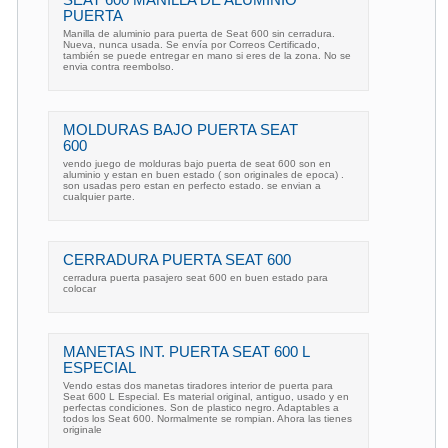
SEAT 600 MANILLA DE ALUMINIO
PUERTA
Manilla de aluminio para puerta de Seat 600 sin cerradura.
Nueva, nunca usada. Se envía por Correos Certificado,
también se puede entregar en mano si eres de la zona. No se
envia contra reembolso.
MOLDURAS BAJO PUERTA SEAT
600
vendo juego de molduras bajo puerta de seat 600 son en
aluminio y estan en buen estado ( son originales de epoca) .
son usadas pero estan en perfecto estado. se envian a
cualquier parte.
CERRADURA PUERTA SEAT 600
cerradura puerta pasajero seat 600 en buen estado para
colocar
MANETAS INT. PUERTA SEAT 600 L
ESPECIAL
Vendo estas dos manetas tiradores interior de puerta para
Seat 600 L Especial. Es material original, antiguo, usado y en
perfectas condiciones. Son de plastico negro. Adaptables a
todos los Seat 600. Normalmente se rompian. Ahora las tienes
originale