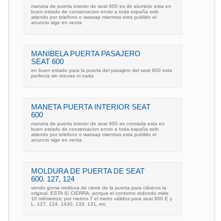
maneta de puerta interior de seat 600 es de aluminio esta en
buen estado de conservacion envio a toda españa solo
atiendo por telefono o wassap mientras esta publido el
anuncio sige en venta
MANIBELA PUERTA PASAJERO
SEAT 600
en buen estado para la puerta del pasajero del seat 600 esta
perfecta sin roturas ni nada
MANETA PUERTA INTERIOR SEAT
600
maneta de puerta interior de seat 600 es cromada esta en
buen estado de conservacion envio a toda españa solo
atiendo por telefono o wassap mientras esta publido el
anuncio sige en venta
MOLDURA DE PUERTA DE SEAT
600. 127, 124
vendo goma moldura de cierre de la puerta para clásicos la
original. ESTA Sí CIERRA, porque el contorno redondo mide
10 milímetros; por metros 7 el metro válidos para seat 600 E y
L, 127, 124, 1430, 133, 131, etc