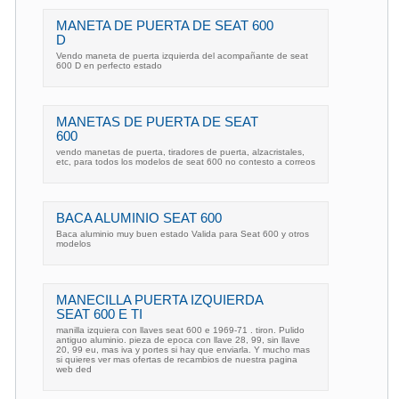
MANETA DE PUERTA DE SEAT 600
D
Vendo maneta de puerta izquierda del acompañante de seat
600 D en perfecto estado
MANETAS DE PUERTA DE SEAT
600
vendo manetas de puerta, tiradores de puerta, alzacristales,
etc, para todos los modelos de seat 600 no contesto a correos
BACA ALUMINIO SEAT 600
Baca aluminio muy buen estado Valida para Seat 600 y otros
modelos
MANECILLA PUERTA IZQUIERDA
SEAT 600 E TI
manilla izquiera con llaves seat 600 e 1969-71 . tiron. Pulido
antiguo aluminio. pieza de epoca con llave 28, 99, sin llave
20, 99 eu, mas iva y portes si hay que enviarla. Y mucho mas
si quieres ver mas ofertas de recambios de nuestra pagina
web ded