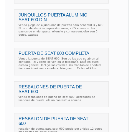
JUNQUILLOS PUERTA ALUMINIO
SEAT 600 D N
vendo juego de 4 junquillos de puertas para seat 600 D y 600
N , son de aluminio, repuesto nuevo, a 65 euros con los
gastos de envío aparte, el envío y contrareembolso son 6
euros, wassap
PUERTA DE SEAT 600 COMPLETA
Vendo la puerta de SEAT 600. Son de las que se abren al
contrario. Tal y como se ven en la fotografía. Está en buen
estado general. Incluye los cristales, las manillas de apertura,
tiradores interiores, cerradura, bisagras. . . Es la del Piloto.
RESBALONES DE PUERTA DE
SEAT 600
vendo resbalones de puerta de seat 600, accesorios de
tiradores de puerta, etc no contesto a correos
RESBALON DE PUERTA DE SEAT
600
resbalon de puerta para seat 600 precio por unidad 12 euros
mas gastos de envio gracias