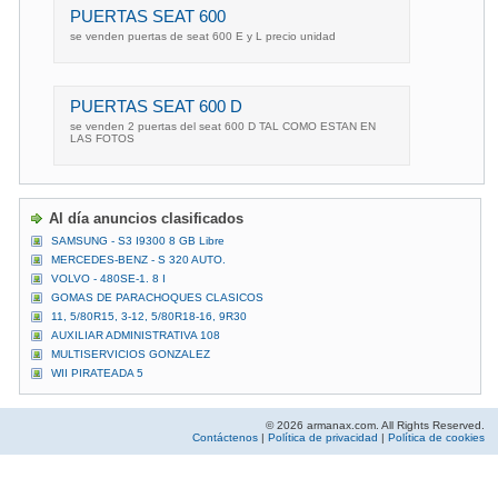
PUERTAS SEAT 600
se venden puertas de seat 600 E y L precio unidad
PUERTAS SEAT 600 D
se venden 2 puertas del seat 600 D TAL COMO ESTAN EN
LAS FOTOS
Al día anuncios clasificados
SAMSUNG - S3 I9300 8 GB Libre
MERCEDES-BENZ - S 320 AUTO.
VOLVO - 480SE-1. 8 I
GOMAS DE PARACHOQUES CLASICOS
11, 5/80R15, 3-12, 5/80R18-16, 9R30
AUXILIAR ADMINISTRATIVA 108
MULTISERVICIOS GONZALEZ
WII PIRATEADA 5
© 2026 armanax.com. All Rights Reserved.
Contáctenos
|
Política de privacidad
|
Política de cookies