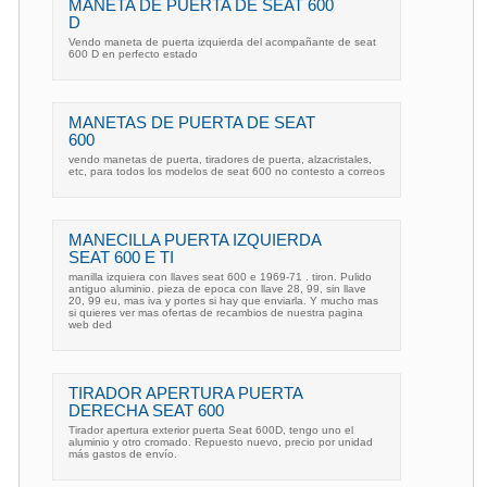
MANETA DE PUERTA DE SEAT 600
D
Vendo maneta de puerta izquierda del acompañante de seat
600 D en perfecto estado
MANETAS DE PUERTA DE SEAT
600
vendo manetas de puerta, tiradores de puerta, alzacristales,
etc, para todos los modelos de seat 600 no contesto a correos
MANECILLA PUERTA IZQUIERDA
SEAT 600 E TI
manilla izquiera con llaves seat 600 e 1969-71 . tiron. Pulido
antiguo aluminio. pieza de epoca con llave 28, 99, sin llave
20, 99 eu, mas iva y portes si hay que enviarla. Y mucho mas
si quieres ver mas ofertas de recambios de nuestra pagina
web ded
TIRADOR APERTURA PUERTA
DERECHA SEAT 600
Tirador apertura exterior puerta Seat 600D, tengo uno el
aluminio y otro cromado. Repuesto nuevo, precio por unidad
más gastos de envío.