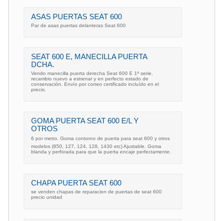
ASAS PUERTAS SEAT 600
Par de asas puertas delanteras Seat 600
SEAT 600 E, MANECILLA PUERTA
DCHA.
Vendo manecilla puerta derecha Seat 600 E 1ª serie,
recambio nuevo a estrenar y en perfecto estado de
conservación. Envío por correo certificado incluído en el
precio.
GOMA PUERTA SEAT 600 E/L Y
OTROS
6 por metro. Goma contorno de puerta para seat 600 y otros
modelos (850, 127, 124, 128, 1430 etc) Ajustable. Goma
blanda y perforada para que la puerta encaje perfectamente.
CHAPA PUERTA SEAT 600
se venden chapas de reparacion de puertas de seat 600
precio unidad