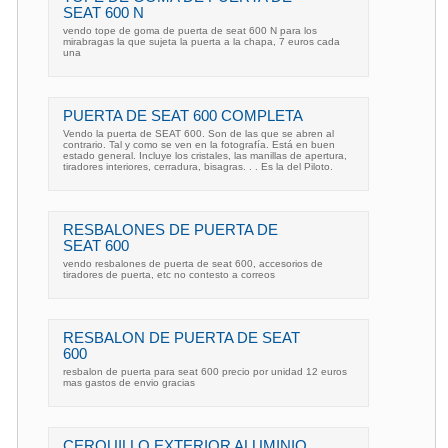
SEAT 600 N
vendo tope de goma de puerta de seat 600 N para los
mirabragas la que sujeta la puerta a la chapa, 7 euros cada
una
PUERTA DE SEAT 600 COMPLETA
Vendo la puerta de SEAT 600. Son de las que se abren al
contrario. Tal y como se ven en la fotografía. Está en buen
estado general. Incluye los cristales, las manillas de apertura,
tiradores interiores, cerradura, bisagras. . . Es la del Piloto.
RESBALONES DE PUERTA DE
SEAT 600
vendo resbalones de puerta de seat 600, accesorios de
tiradores de puerta, etc no contesto a correos
RESBALON DE PUERTA DE SEAT
600
resbalon de puerta para seat 600 precio por unidad 12 euros
mas gastos de envio gracias
CERQUILLO EXTERIOR ALUMINIO