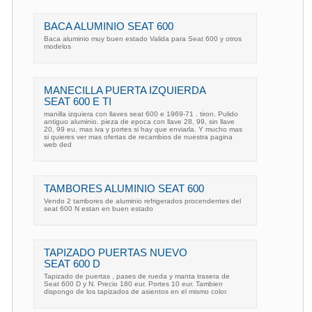
BACA ALUMINIO SEAT 600
Baca aluminio muy buen estado Valida para Seat 600 y otros
modelos
MANECILLA PUERTA IZQUIERDA
SEAT 600 E TI
manilla izquiera con llaves seat 600 e 1969-71 . tiron. Pulido
antiguo aluminio. pieza de epoca con llave 28, 99, sin llave
20, 99 eu, mas iva y portes si hay que enviarla. Y mucho mas
si quieres ver mas ofertas de recambios de nuestra pagina
web ded
TAMBORES ALUMINIO SEAT 600
Vendo 2 tambores de aluminio refrigerados procendentes del
seat 600 N estan en buen estado
TAPIZADO PUERTAS NUEVO
SEAT 600 D
Tapizado de puertas , pases de rueda y manta trasera de
Seat 600 D y N. Precio 180 eur. Portes 10 eur. Tambien
dispongo de los tapizados de asientos en el mismo color.