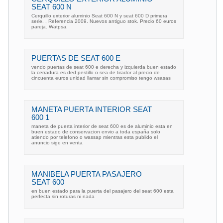
SEAT 600 N
Cerquillo exterior aluminio Seat 600 N y seat 600 D primera
serie. , Referencia 2009. Nuevos antiguo stok. Precio 60 euros
pareja. Watpsa.
PUERTAS DE SEAT 600 E
vendo puertas de seat 600 e derecha y izquierda buen estado
la cerradura es ded pestillo o sea de tirador al precio de
cincuenta euros unidad llamar sin compromiso tengo wsasas
MANETA PUERTA INTERIOR SEAT
600 1
maneta de puerta interior de seat 600 es de aluminio esta en
buen estado de conservacion envio a toda españa solo
atiendo por telefono o wassap mientras esta publido el
anuncio sige en venta
MANIBELA PUERTA PASAJERO
SEAT 600
en buen estado para la puerta del pasajero del seat 600 esta
perfecta sin roturas ni nada