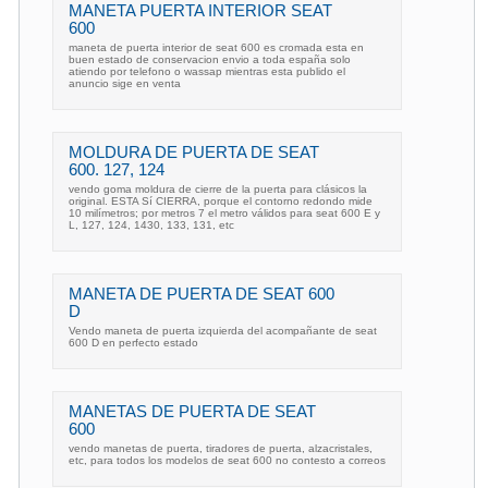
MANETA PUERTA INTERIOR SEAT
600
maneta de puerta interior de seat 600 es cromada esta en
buen estado de conservacion envio a toda españa solo
atiendo por telefono o wassap mientras esta publido el
anuncio sige en venta
MOLDURA DE PUERTA DE SEAT
600. 127, 124
vendo goma moldura de cierre de la puerta para clásicos la
original. ESTA Sí CIERRA, porque el contorno redondo mide
10 milímetros; por metros 7 el metro válidos para seat 600 E y
L, 127, 124, 1430, 133, 131, etc
MANETA DE PUERTA DE SEAT 600
D
Vendo maneta de puerta izquierda del acompañante de seat
600 D en perfecto estado
MANETAS DE PUERTA DE SEAT
600
vendo manetas de puerta, tiradores de puerta, alzacristales,
etc, para todos los modelos de seat 600 no contesto a correos