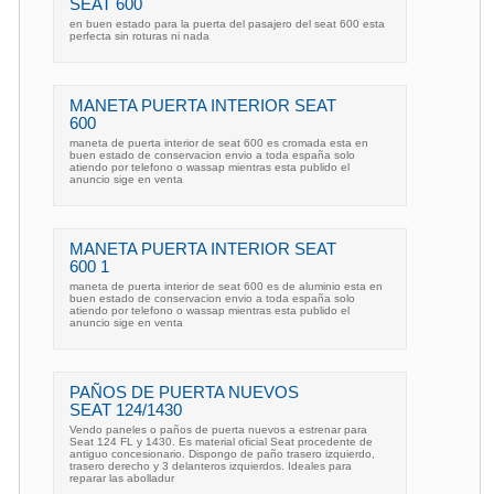
SEAT 600
en buen estado para la puerta del pasajero del seat 600 esta
perfecta sin roturas ni nada
MANETA PUERTA INTERIOR SEAT
600
maneta de puerta interior de seat 600 es cromada esta en
buen estado de conservacion envio a toda españa solo
atiendo por telefono o wassap mientras esta publido el
anuncio sige en venta
MANETA PUERTA INTERIOR SEAT
600 1
maneta de puerta interior de seat 600 es de aluminio esta en
buen estado de conservacion envio a toda españa solo
atiendo por telefono o wassap mientras esta publido el
anuncio sige en venta
PAÑOS DE PUERTA NUEVOS
SEAT 124/1430
Vendo paneles o paños de puerta nuevos a estrenar para
Seat 124 FL y 1430. Es material oficial Seat procedente de
antiguo concesionario. Dispongo de paño trasero izquierdo,
trasero derecho y 3 delanteros izquierdos. Ideales para
reparar las abolladur