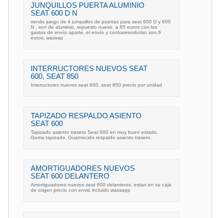
JUNQUILLOS PUERTA ALUMINIO
SEAT 600 D N
vendo juego de 4 junquillos de puertas para seat 600 D y 600
N , son de aluminio, repuesto nuevo, a 65 euros con los
gastos de envío aparte, el envío y contrareembolso son 6
euros, wassap
INTERRUCTORES NUEVOS SEAT
600, SEAT 850
Interructores nuevos seat 600, seat 850 precio por unidad
TAPIZADO RESPALDO ASIENTO
SEAT 600
Tapizado asiento trasero Seat 600 en muy buen estado.
Goma tapizado. Guarnecido respaldo asiento trasero.
AMORTIGUADORES NUEVOS
SEAT 600 DELANTERO
Amortiguadores nuevos seat 600 delanteros, estan en su caja
de origen precio con envio incluido wassapp