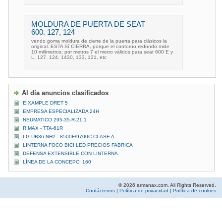
MOLDURA DE PUERTA DE SEAT
600. 127, 124
vendo goma moldura de cierre de la puerta para clásicos la
original. ESTA Sí CIERRA, porque el contorno redondo mide
10 milímetros; por metros 7 el metro válidos para seat 600 E y
L, 127, 124, 1430, 133, 131, etc
Al día anuncios clasificados
EIXAMPLE DRET 5
EMPRESA ESPECIALIZADA 24H
NEUMATICO 295-35-R-21 1
RIMAX - TTA-61R
LG UB36 NH2 - 8500F/9700C CLASE A
LINTERNA FOCO BICI LED PRECIOS FABRICA
DEFENSA EXTENSIBLE CON LINTERNA
LÍNEA DE LA CONCEPCI 160
© 2026 armanax.com. All Rights Reserved.
Contáctenos
|
Política de privacidad
|
Política de cookies