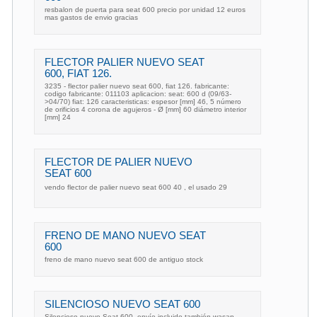
resbalon de puerta para seat 600 precio por unidad 12 euros
mas gastos de envio gracias
FLECTOR PALIER NUEVO SEAT
600, FIAT 126.
3235 - flector palier nuevo seat 600, fiat 126. fabricante:
codigo fabricante: 011103 aplicacion: seat: 600 d (09/63-
>04/70) fiat: 126 caracteristicas: espesor [mm] 46, 5 número
de orificios 4 corona de agujeros - Ø [mm] 60 diámetro interior
[mm] 24
FLECTOR DE PALIER NUEVO
SEAT 600
vendo flector de palier nuevo seat 600 40 , el usado 29
FRENO DE MANO NUEVO SEAT
600
freno de mano nuevo seat 600 de antiguo stock
SILENCIOSO NUEVO SEAT 600
Silencioso nuevo Seat 600, envío incluido también wasap