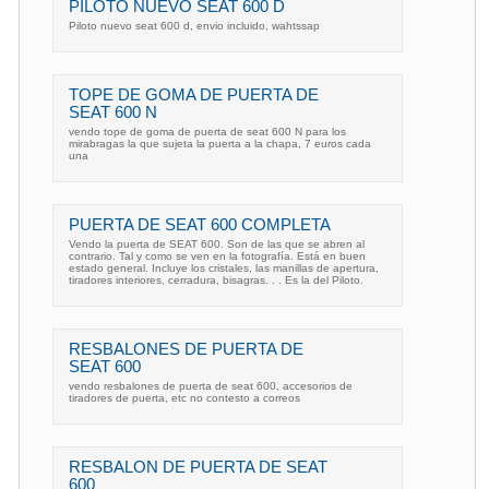
PILOTO NUEVO SEAT 600 D
Piloto nuevo seat 600 d, envio incluido, wahtssap
TOPE DE GOMA DE PUERTA DE
SEAT 600 N
vendo tope de goma de puerta de seat 600 N para los
mirabragas la que sujeta la puerta a la chapa, 7 euros cada
una
PUERTA DE SEAT 600 COMPLETA
Vendo la puerta de SEAT 600. Son de las que se abren al
contrario. Tal y como se ven en la fotografía. Está en buen
estado general. Incluye los cristales, las manillas de apertura,
tiradores interiores, cerradura, bisagras. . . Es la del Piloto.
RESBALONES DE PUERTA DE
SEAT 600
vendo resbalones de puerta de seat 600, accesorios de
tiradores de puerta, etc no contesto a correos
RESBALON DE PUERTA DE SEAT
600