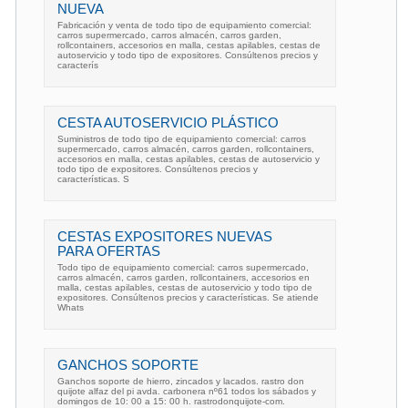
NUEVA
Fabricación y venta de todo tipo de equipamiento comercial:
carros supermercado, carros almacén, carros garden,
rollcontainers, accesorios en malla, cestas apilables, cestas de
autoservicio y todo tipo de expositores. Consúltenos precios y
caracterís
CESTA AUTOSERVICIO PLÁSTICO
Suministros de todo tipo de equipamiento comercial: carros
supermercado, carros almacén, carros garden, rollcontainers,
accesorios en malla, cestas apilables, cestas de autoservicio y
todo tipo de expositores. Consúltenos precios y
características. S
CESTAS EXPOSITORES NUEVAS
PARA OFERTAS
Todo tipo de equipamiento comercial: carros supermercado,
carros almacén, carros garden, rollcontainers, accesorios en
malla, cestas apilables, cestas de autoservicio y todo tipo de
expositores. Consúltenos precios y características. Se atiende
Whats
GANCHOS SOPORTE
Ganchos soporte de hierro, zincados y lacados. rastro don
quijote alfaz del pi avda. carbonera nº61 todos los sábados y
domingos de 10: 00 a 15: 00 h. rastrodonquijote-com.