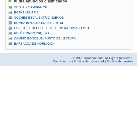
Al día anuncios clasificados
SUZUKI - SAMURAI 29
BOTAS MUJER 2
COCHES ESCALEXTRIC NUEVOS
BOMBA INYECTORA AUDI 2. 5TDI
ESPEJO DERECHO ELECT TERM IMPRIMADO MITO
RELÉ OMRON G8QE-1A
CAMBIO BONOBUS, PUNTO DE LECTURA
BARBACOA DE HORMIGON
© 2026 armanax.com. All Rights Reserved.
Contáctenos
|
Política de privacidad
|
Política de cookies