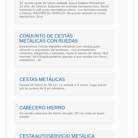
Se vende cesta de hierro apilable marca Vaillant Remscheid
14 454, de 2mx1m. Estamos en avenida hermanos bou, frente
maderas la vall, junto neumáticos cheto, con fachada naranja
y blanca. RASTRO EL CHOLLO. No puedo atender al correo
electrónico. Enví
CONJUNTO DE CESTAS
METÁLICAS CON RUEDAS
Seminuevas Cestas apilables metálicas con ruedas para
almacén y exposición del producto , con portaprecios,
cómodas, elegantes y robustas, hasta 3 metros de altura, fácil
montaje, fácil desplazamiento gracias a sus ruedas con freno,
resistentes , alt
CESTAS METÁLICAS
Cestas de hierro de 65 cm. La unidad a 6 euros. hago precio
por la compra de 6 en adelante.
CABECERO HIERRO
Se vende cabecero de hierro zincado, 90 cm, está en buen
estado
CESTA AUTOSERVICIO METÁLICA