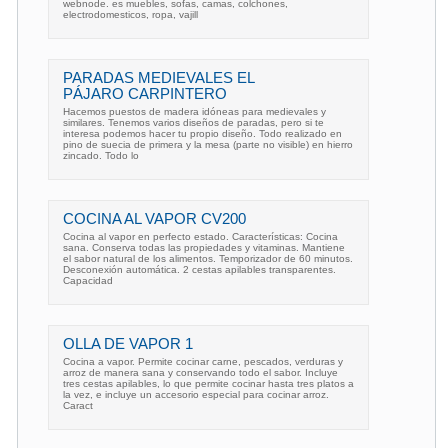
webnode. es muebles, sofas, camas, colchones,
electrodomesticos, ropa, vajill
PARADAS MEDIEVALES EL
PÁJARO CARPINTERO
Hacemos puestos de madera idóneas para medievales y
similares. Tenemos varios diseños de paradas, pero si te
interesa podemos hacer tu propio diseño. Todo realizado en
pino de suecia de primera y la mesa (parte no visible) en hierro
zincado. Todo lo
COCINA AL VAPOR CV200
Cocina al vapor en perfecto estado. Características: Cocina
sana. Conserva todas las propiedades y vitaminas. Mantiene
el sabor natural de los alimentos. Temporizador de 60 minutos.
Desconexión automática. 2 cestas apilables transparentes.
Capacidad
OLLA DE VAPOR 1
Cocina a vapor. Permite cocinar carne, pescados, verduras y
arroz de manera sana y conservando todo el sabor. Incluye
tres cestas apilables, lo que permite cocinar hasta tres platos a
la vez, e incluye un accesorio especial para cocinar arroz.
Caract