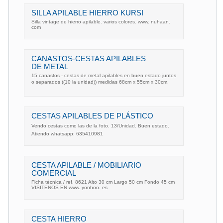
SILLA APILABLE HIERRO KURSI
Silla vintage de hierro apilable. varios colores. www. nuhaan.
com
CANASTOS-CESTAS APILABLES
DE METAL
15 canastos - cestas de metal apilables en buen estado juntos
o separados ((10 la unidad)) medidas 68cm x 55cm x 30cm.
CESTAS APILABLES DE PLÁSTICO
Vendo cestas como las de la foto. 13/Unidad. Buen estado.
Atiendo whatsapp: 635410981
CESTA APILABLE / MOBILIARIO
COMERCIAL
Ficha técnica / ref. 8621 Alto 30 cm Largo 50 cm Fondo 45 cm
VISITENOS EN www. yonhoo. es
CESTA HIERRO