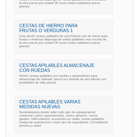
la otra precio por unidad 30 euros todas hablamos precio
gracias.
CESTAS DE HIERRO PARA
FRUTAS O VERDURAS 1
hola vendo cestas apilables de una frutería son de hierro para
frutas o verduras dispongo de varias apilables una encima de
la otra precio por unidad 30 euros todas hablamos precio
gracias
CESTAS APILABLES ALMACENAJE
CON RUEDAS
Vendo cestas apilables con ruedas y separadores para
almacenaje de material. precio por módulo de tres alturas con
posibilidad de más alturas
CESTAS APILABLES VARIAS
MEDIDAS NUEVAS
Suministramos desde taller todo tipo de equipamiento
comercial: carros supermercado, carros almacén, carros
garden, rollcontainers, accesorios en malla, cestas apilables,
cestas de autoservicio y todo tipo de expositores. Consúltenos
precios y caract