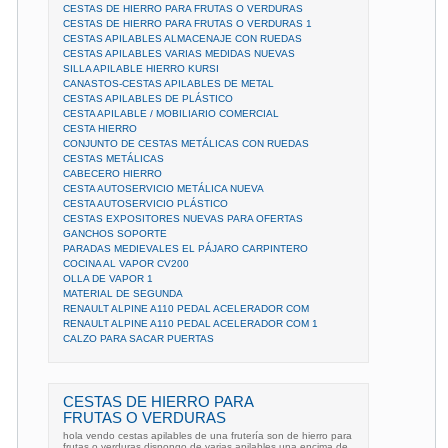
CESTAS DE HIERRO PARA FRUTAS O VERDURAS
CESTAS DE HIERRO PARA FRUTAS O VERDURAS 1
CESTAS APILABLES ALMACENAJE CON RUEDAS
CESTAS APILABLES VARIAS MEDIDAS NUEVAS
SILLA APILABLE HIERRO KURSI
CANASTOS-CESTAS APILABLES DE METAL
CESTAS APILABLES DE PLÁSTICO
CESTA APILABLE / MOBILIARIO COMERCIAL
CESTA HIERRO
CONJUNTO DE CESTAS METÁLICAS CON RUEDAS
CESTAS METÁLICAS
CABECERO HIERRO
CESTA AUTOSERVICIO METÁLICA NUEVA
CESTA AUTOSERVICIO PLÁSTICO
CESTAS EXPOSITORES NUEVAS PARA OFERTAS
GANCHOS SOPORTE
PARADAS MEDIEVALES EL PÁJARO CARPINTERO
COCINA AL VAPOR CV200
OLLA DE VAPOR 1
MATERIAL DE SEGUNDA
RENAULT ALPINE A110 PEDAL ACELERADOR COM
RENAULT ALPINE A110 PEDAL ACELERADOR COM 1
CALZO PARA SACAR PUERTAS
CESTAS DE HIERRO PARA
FRUTAS O VERDURAS
hola vendo cestas apilables de una frutería son de hierro para
frutas o verduras dispongo de varias apilables una encima de