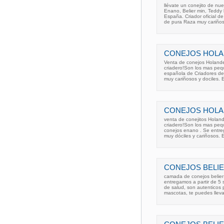
llévate un conejito de nu
Enano, Belier min, Teddy
España. Criador oficial d
de pura Raza muy cariños
CONEJOS HOLA
Venta de conejos Holande
criadero!Son los mas pequ
española de Criadores de
muy cariñosos y dociles. 
CONEJOS HOLA
venta de conejitos Holand
criadero!Son los mas pequ
conejos enano . Se entre
muy dóciles y cariñosos. 
CONEJOS BELIE
camada de conejos belier
entregamos a partir de 5
de salud, son autenticos 
mascotas, te puedes lleva