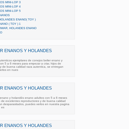
S MINI-LOP 3
S MINI-LOP 4
S MINI-LOP 5
ENANOS
HOLANDES ENANO( TOY )
NO ( TOY ) 1
DWAR, HOLANDES ENANO
NO
ER ENANOS Y HOLANDES
utenticos ejemplares de conejos belier enano y
on 5 a 6 meses para empezar a criar, hijos de
y de buena calidad raza autentica, se entregan
erlos en nues
ER ENANOS Y HOLANDES
 enano y holandés enano adultos con 5 a 6 meses
os de excelentes reproductores y de buena calidad
gan desparasitados, puedes verlos en nuestra pagina
 es
ER ENANOS Y HOLANDES