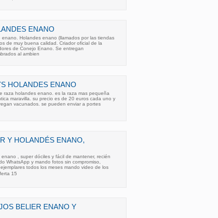
LANDES ENANO
o enano. Holandes enano (llamados por las tiendas
jos de muy buena calidad. Criador oficial de la
iadores de Conejo Enano. Se entregan
mbrados al ambien
YS HOLANDES ENANO
e raza holandes enano. es la raza mas pequeña
tica maravilla. su precio es de 20 euros cada uno y
ntregan vacunados. se pueden enviar a portes
R Y HOLANDÉS ENANO,
 enano , super dóciles y fácil de mantener, recién
ndo WhatsApp y mando fotos sin compromiso,
s ejemplares todos los meses mando video de los
erta 15
JOS BELIER ENANO Y