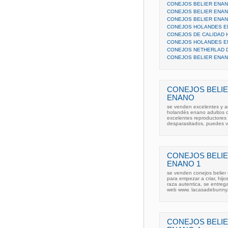
CONEJOS BELIER ENANO
CONEJOS BELIER ENANO
CONEJOS BELIER ENANO
CONEJOS HOLANDES 
CONEJOS DE CALIDAD 
CONEJOS HOLANDES ENA
CONEJOS NETHERLAD 
CONEJOS BELIER ENA
CONEJOS BELI
ENANO
se venden excelentes y a
holandés enano adultos c
excelentes reproductores 
desparasitados, puedes v
CONEJOS BELI
ENANO 1
se venden conejos belier
para empezar a criar, hij
raza autentica, se entre
web www. lacasadebunny.
CONEJOS BELI