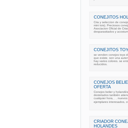
CONEJITOS HO
Cria y seleccion de conej
mini tois). Preciosos cone
Asociacion Oficial de Cr
desparasitados y acostu
CONEJITOS TO
se venden conejos toys d
que existe. son una auten
hay varios colores. se e
reducidos.
CONEJOS BELIE
OFERTA
Conejos belier y holandés
destetados también atie
cualquier hora, . . nuevo
ejemplares interesados, of
CRIADOR CONE
HOLANDES