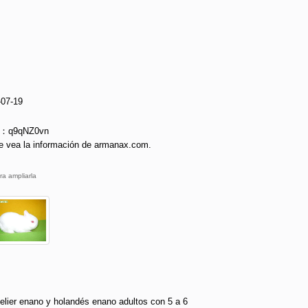
-07-19
ie：q9qNZ0vn
e vea la información de armanax.com.
ra ampliarla
elier enano y holandés enano adultos con 5 a 6