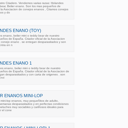
estro Criadero. Vendemos varias razas: Holandes
 bear, Belier enano. Son los mas pequeños de
e la Asociacion de conejos enanos , Criamos conejos
os y do
NDES ENANO (TOY)
s enano, belier mini o teddy bear de nuestro
eños de España. Criador oficial de la Asociacion
 conejo enano . se entegan desparasitados y son
Entra en n
NDES ENANO 1
es enano, belier mini o teddy bear de nuestro
eños de España. Criador oficial de la Asociacion de
gan desparasitados y con carta de origenes . son
Envi
R ENANOS MINI-LOP
 mini-lop enanos, muy pequeñitos de adulto,
 semanas desparasitados y en perfectas condiciones
peluches muy sociables y cariñosos ideales para
r el cone