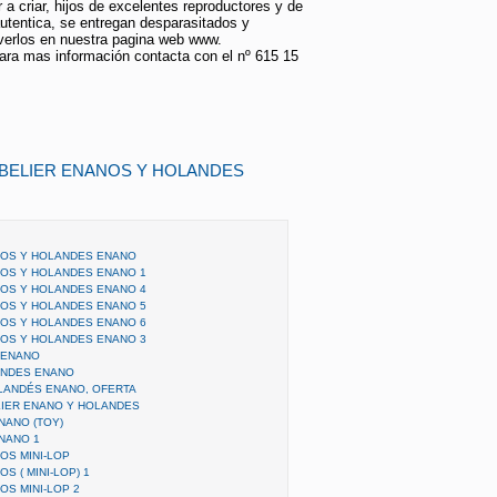
 criar, hijos de excelentes reproductores y de
utentica, se entregan desparasitados y
erlos en nuestra pagina web www.
ara mas información contacta con el nº 615 15
 BELIER ENANOS Y HOLANDES
NOS Y HOLANDES ENANO
OS Y HOLANDES ENANO 1
OS Y HOLANDES ENANO 4
OS Y HOLANDES ENANO 5
OS Y HOLANDES ENANO 6
OS Y HOLANDES ENANO 3
 ENANO
ANDES ENANO
LANDÉS ENANO, OFERTA
IER ENANO Y HOLANDES
NANO (TOY)
NANO 1
OS MINI-LOP
S ( MINI-LOP) 1
S MINI-LOP 2