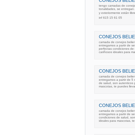
CONEJOS BELIER
tengo camadas de conejos 
tonalidades, se entregan 
y exteriormente están lib
inf 615 15 61 05
CONEJOS BELIE
camada de conejos belier
entregamos a partir de se
perfectas condiciones de 
cariñosos ideales para ma
CONEJOS BELIE
camada de conejos belier
entregamos a partir de 5
de salud, son autenticos 
mascotas, te puedes lleva
CONEJOS BELIE
camada de conejos belier
entregamos a partir de s
condiciones de salud, son
ideales para mascotas, te 