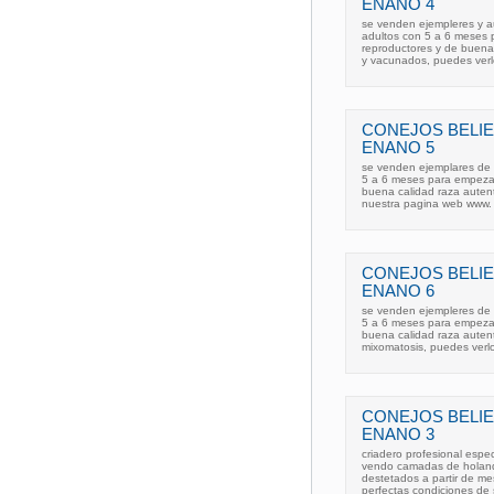
ENANO 4
se venden ejempleres y a
adultos con 5 a 6 meses p
reproductores y de buena
y vacunados, puedes verl
CONEJOS BELI
ENANO 5
se venden ejemplares de 
5 a 6 meses para empezar 
buena calidad raza auten
nuestra pagina web www. 
CONEJOS BELI
ENANO 6
se venden ejempleres de 
5 a 6 meses para empezar 
buena calidad raza auten
mixomatosis, puedes verl
CONEJOS BELI
ENANO 3
criadero profesional esp
vendo camadas de holand
destetados a partir de me
perfectas condiciones de 