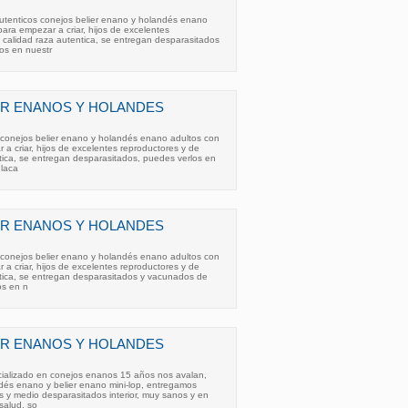
utenticos conejos belier enano y holandés enano
ara empezar a criar, hijos de excelentes
 calidad raza autentica, se entregan desparasitados
os en nuestr
ER ENANOS Y HOLANDES
conejos belier enano y holandés enano adultos con
a criar, hijos de excelentes reproductores y de
tica, se entregan desparasitados, puedes verlos en
laca
ER ENANOS Y HOLANDES
conejos belier enano y holandés enano adultos con
a criar, hijos de excelentes reproductores y de
tica, se entregan desparasitados y vacunados de
os en n
ER ENANOS Y HOLANDES
ecializado en conejos enanos 15 años nos avalan,
és enano y belier enano mini-lop, entregamos
s y medio desparasitados interior, muy sanos y en
salud, so