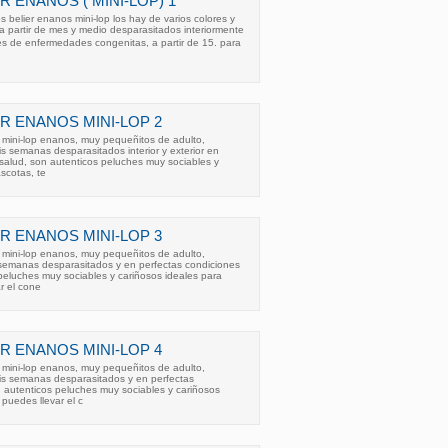
 ENANOS ( MINI-LOP) 1
belier enanos mini-lop los hay de varios colores y
a partir de mes y medio desparasitados interiormente
res de enfermedades congenitas, a partir de 15. para
R ENANOS MINI-LOP 2
 mini-lop enanos, muy pequeñitos de adulto,
is semanas desparasitados interior y exterior en
salud, son autenticos peluches muy sociables y
scotas, te
R ENANOS MINI-LOP 3
 mini-lop enanos, muy pequeñitos de adulto,
 semanas desparasitados y en perfectas condiciones
peluches muy sociables y cariñosos ideales para
r el cone
R ENANOS MINI-LOP 4
 mini-lop enanos, muy pequeñitos de adulto,
eis semanas desparasitados y en perfectas
 autenticos peluches muy sociables y cariñosos
puedes llevar el c