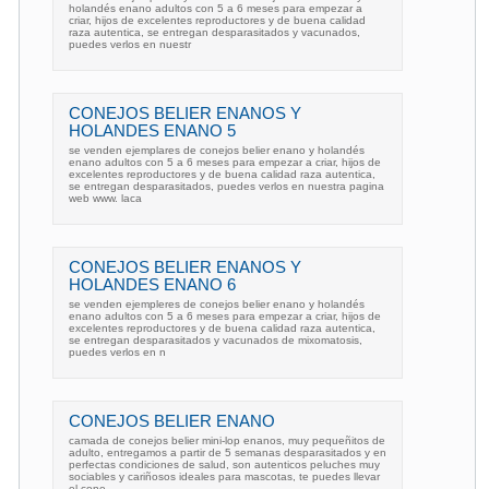
holandés enano adultos con 5 a 6 meses para empezar a
criar, hijos de excelentes reproductores y de buena calidad
raza autentica, se entregan desparasitados y vacunados,
puedes verlos en nuestr
CONEJOS BELIER ENANOS Y
HOLANDES ENANO 5
se venden ejemplares de conejos belier enano y holandés
enano adultos con 5 a 6 meses para empezar a criar, hijos de
excelentes reproductores y de buena calidad raza autentica,
se entregan desparasitados, puedes verlos en nuestra pagina
web www. laca
CONEJOS BELIER ENANOS Y
HOLANDES ENANO 6
se venden ejempleres de conejos belier enano y holandés
enano adultos con 5 a 6 meses para empezar a criar, hijos de
excelentes reproductores y de buena calidad raza autentica,
se entregan desparasitados y vacunados de mixomatosis,
puedes verlos en n
CONEJOS BELIER ENANO
camada de conejos belier mini-lop enanos, muy pequeñitos de
adulto, entregamos a partir de 5 semanas desparasitados y en
perfectas condiciones de salud, son autenticos peluches muy
sociables y cariñosos ideales para mascotas, te puedes llevar
el cone