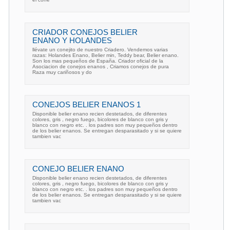
CRIADOR CONEJOS BELIER
ENANO Y HOLANDES
llévate un conejito de nuestro Criadero. Vendemos varias
razas: Holandes Enano, Belier min, Teddy bear, Belier enano.
Son los mas pequeños de España. Criador oficial de la
Asociacion de conejos enanos , Criamos conejos de pura
Raza muy cariñosos y do
CONEJOS BELIER ENANOS 1
Disponible belier enano recien destetados, de diferentes
colores, gris , negro fuego, bicolores de blanco con gris y
blanco con negro etc. . los padres son muy pequeños dentro
de los belier enanos. Se entregan desparasitado y si se quiere
tambien vac
CONEJO BELIER ENANO
Disponible belier enano recien destetados, de diferentes
colores, gris , negro fuego, bicolores de blanco con gris y
blanco con negro etc. . los padres son muy pequeños dentro
de los belier enanos. Se entregan desparasitado y si se quiere
tambien vac