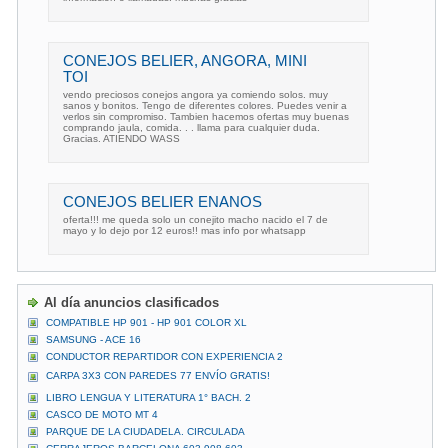
CONEJOS BELIER, ANGORA, MINI
TOI
vendo preciosos conejos angora ya comiendo solos. muy
sanos y bonitos. Tengo de diferentes colores. Puedes venir a
verlos sin compromiso. Tambien hacemos ofertas muy buenas
comprando jaula, comida. . . llama para cualquier duda.
Gracias. ATIENDO WASS
CONEJOS BELIER ENANOS
oferta!!! me queda solo un conejito macho nacido el 7 de
mayo y lo dejo por 12 euros!! mas info por whatsapp
Al día anuncios clasificados
COMPATIBLE HP 901 - HP 901 COLOR XL
SAMSUNG - ACE 16
CONDUCTOR REPARTIDOR CON EXPERIENCIA 2
CARPA 3X3 CON PAREDES 77 ENVÍO GRATIS!
LIBRO LENGUA Y LITERATURA 1° BACH. 2
CASCO DE MOTO MT 4
PARQUE DE LA CIUDADELA. CIRCULADA