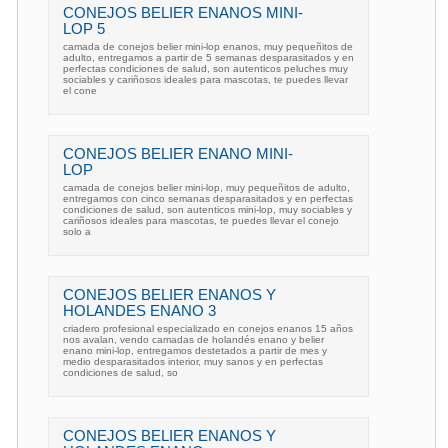
CONEJOS BELIER ENANOS MINI-
LOP 5
camada de conejos belier mini-lop enanos, muy pequeñitos de
adulto, entregamos a partir de 5 semanas desparasitados y en
perfectas condiciones de salud, son autenticos peluches muy
sociables y cariñosos ideales para mascotas, te puedes llevar
el cone
CONEJOS BELIER ENANO MINI-
LOP
camada de conejos belier mini-lop, muy pequeñitos de adulto,
entregamos con cinco semanas desparasitados y en perfectas
condiciones de salud, son autenticos mini-lop, muy sociables y
cariñosos ideales para mascotas, te puedes llevar el conejo
solo a
CONEJOS BELIER ENANOS Y
HOLANDES ENANO 3
criadero profesional especializado en conejos enanos 15 años
nos avalan, vendo camadas de holandés enano y belier
enano mini-lop, entregamos destetados a partir de mes y
medio desparasitados interior, muy sanos y en perfectas
condiciones de salud, so
CONEJOS BELIER ENANOS Y