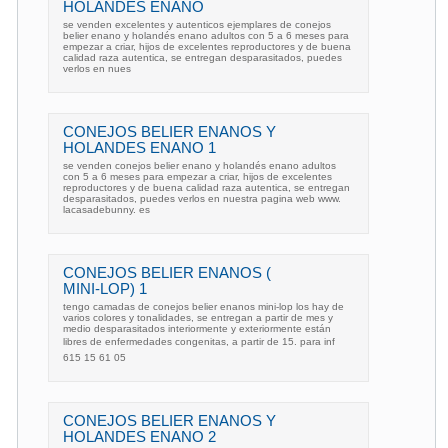
HOLANDES ENANO
se venden excelentes y autenticos ejemplares de conejos
belier enano y holandés enano adultos con 5 a 6 meses para
empezar a criar, hijos de excelentes reproductores y de buena
calidad raza autentica, se entregan desparasitados, puedes
verlos en nues
CONEJOS BELIER ENANOS Y
HOLANDES ENANO 1
se venden conejos belier enano y holandés enano adultos
con 5 a 6 meses para empezar a criar, hijos de excelentes
reproductores y de buena calidad raza autentica, se entregan
desparasitados, puedes verlos en nuestra pagina web www.
lacasadebunny. es
CONEJOS BELIER ENANOS (
MINI-LOP) 1
tengo camadas de conejos belier enanos mini-lop los hay de
varios colores y tonalidades, se entregan a partir de mes y
medio desparasitados interiormente y exteriormente están
libres de enfermedades congenitas, a partir de 15. para inf
615 15 61 05
CONEJOS BELIER ENANOS Y
HOLANDES ENANO 2