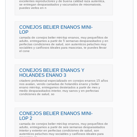
excelentes reproductores y de buena calidad raza autentica,
se entregan desparasitados y vacunados de mixomatosis,
puedes verlos en n
CONEJOS BELIER ENANOS MINI-
LOP
camada de conejos belier mini-lop enanos, muy pequeñitos de
adulto, entregamos a partir de 5 semanas desparasitados y en
perfectas condiciones de salud, son autenticos peluches muy
sociables y cariñosos ideales para mascotas, te puedes llevar
el cone
CONEJOS BELIER ENANOS Y
HOLANDES ENANO 3
criadero profesional especializado en conejos enanos 15 años
nos avalan, vendo camadas de holandés enano y belier
enano mini-lop, entregamos destetados a partir de mes y
medio desparasitados interior, muy sanos y en perfectas
condiciones de salud, so
CONEJOS BELIER ENANOS MINI-
LOP 2
camada de conejos belier mini-lop enanos, muy pequeñitos de
adulto, entregamos a partir de seis semanas desparasitados
interior y exterior en perfectas condiciones de salud, son
autenticos peluches muy sociables y cariñosos ideales para