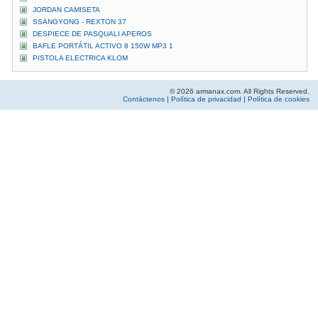
JORDAN CAMISETA
SSANGYONG - REXTON 37
DESPIECE DE PASQUALI APEROS
BAFLE PORTÁTIL ACTIVO 8 150W MP3 1
PISTOLA ELECTRICA KLOM
© 2026 armanax.com. All Rights Reserved.
Contáctenos
|
Política de privacidad
|
Política de cookies