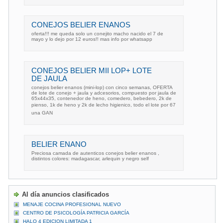
CONEJOS BELIER ENANOS
oferta!!! me queda solo un conejito macho nacido el 7 de
mayo y lo dejo por 12 euros!! mas info por whatsapp
CONEJOS BELIER MII LOP+ LOTE
DE JAULA
conejos belier enanos (mini-lop) con cinco semanas, OFERTA
de lote de conejo + jaula y adcesorios, compuesto por jaula de
65x44x35, contenedor de heno, comedero, bebedero, 2k de
pienso, 1k de heno y 2k de lecho higienico, todo el lote por 67
una GAN
BELIER ENANO
Preciosa camada de autenticos conejos belier enanos ,
distintos colores: madagascar, arlequin y negro self
Al día anuncios clasificados
MENAJE COCINA PROFESIONAL NUEVO
CENTRO DE PSICOLOGÍA PATRICIA GARCÍA
HALO 4 EDICION LIMITADA 1