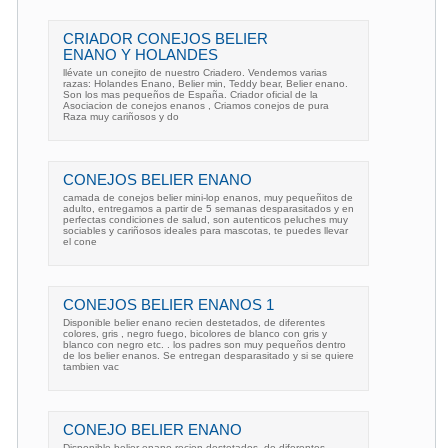
CRIADOR CONEJOS BELIER
ENANO Y HOLANDES
llévate un conejito de nuestro Criadero. Vendemos varias
razas: Holandes Enano, Belier min, Teddy bear, Belier enano.
Son los mas pequeños de España. Criador oficial de la
Asociacion de conejos enanos , Criamos conejos de pura
Raza muy cariñosos y do
CONEJOS BELIER ENANO
camada de conejos belier mini-lop enanos, muy pequeñitos de
adulto, entregamos a partir de 5 semanas desparasitados y en
perfectas condiciones de salud, son autenticos peluches muy
sociables y cariñosos ideales para mascotas, te puedes llevar
el cone
CONEJOS BELIER ENANOS 1
Disponible belier enano recien destetados, de diferentes
colores, gris , negro fuego, bicolores de blanco con gris y
blanco con negro etc. . los padres son muy pequeños dentro
de los belier enanos. Se entregan desparasitado y si se quiere
tambien vac
CONEJO BELIER ENANO
Disponible belier enano recien destetados, de diferentes