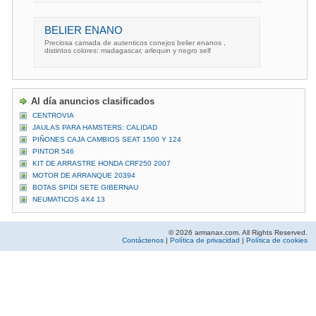
BELIER ENANO
Preciosa camada de autenticos conejos belier enanos ,
distintos colores: madagascar, arlequin y negro self
Al día anuncios clasificados
CENTROVIA
JAULAS PARA HAMSTERS: CALIDAD
PIÑONES CAJA CAMBIOS SEAT 1500 Y 124
PINTOR 546
KIT DE ARRASTRE HONDA CRF250 2007
MOTOR DE ARRANQUE 20394
BOTAS SPIDI SETE GIBERNAU
NEUMATICOS 4X4 13
© 2026 armanax.com. All Rights Reserved.
Contáctenos
|
Política de privacidad
|
Política de cookies