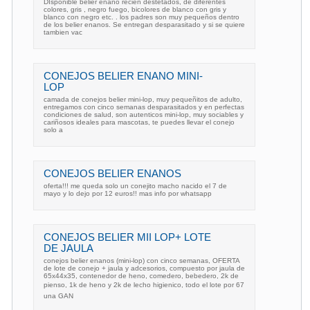
DIsponible belier enano recien destetados, de diferentes
colores, gris , negro fuego, bicolores de blanco con gris y
blanco con negro etc. . los padres son muy pequeños dentro
de los belier enanos. Se entregan desparasitado y si se quiere
tambien vac
CONEJOS BELIER ENANO MINI-
LOP
camada de conejos belier mini-lop, muy pequeñitos de adulto,
entregamos con cinco semanas desparasitados y en perfectas
condiciones de salud, son autenticos mini-lop, muy sociables y
cariñosos ideales para mascotas, te puedes llevar el conejo
solo a
CONEJOS BELIER ENANOS
oferta!!! me queda solo un conejito macho nacido el 7 de
mayo y lo dejo por 12 euros!! mas info por whatsapp
CONEJOS BELIER MII LOP+ LOTE
DE JAULA
conejos belier enanos (mini-lop) con cinco semanas, OFERTA
de lote de conejo + jaula y adcesorios, compuesto por jaula de
65x44x35, contenedor de heno, comedero, bebedero, 2k de
pienso, 1k de heno y 2k de lecho higienico, todo el lote por 67
una GAN