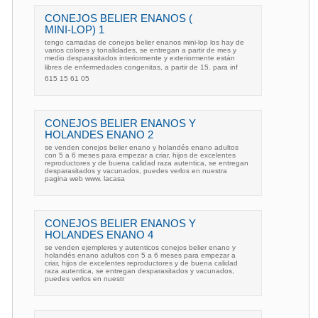
CONEJOS BELIER ENANOS (
MINI-LOP) 1
tengo camadas de conejos belier enanos mini-lop los hay de
varios colores y tonalidades, se entregan a partir de mes y
medio desparasitados interiormente y exteriormente están
libres de enfermedades congenitas, a partir de 15. para inf
615 15 61 05
CONEJOS BELIER ENANOS Y
HOLANDES ENANO 2
se venden conejos belier enano y holandés enano adultos
con 5 a 6 meses para empezar a criar, hijos de excelentes
reproductores y de buena calidad raza autentica, se entregan
desparasitados y vacunados, puedes verlos en nuestra
pagina web www. lacasa
CONEJOS BELIER ENANOS Y
HOLANDES ENANO 4
se venden ejempleres y autenticos conejos belier enano y
holandés enano adultos con 5 a 6 meses para empezar a
criar, hijos de excelentes reproductores y de buena calidad
raza autentica, se entregan desparasitados y vacunados,
puedes verlos en nuestr