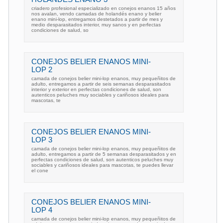
criadero profesional especializado en conejos enanos 15 años
nos avalan, vendo camadas de holandés enano y belier
enano mini-lop, entregamos destetados a partir de mes y
medio desparasitados interior, muy sanos y en perfectas
condiciones de salud, so
CONEJOS BELIER ENANOS MINI-
LOP 2
camada de conejos belier mini-lop enanos, muy pequeñitos de
adulto, entregamos a partir de seis semanas desparasitados
interior y exterior en perfectas condiciones de salud, son
autenticos peluches muy sociables y cariñosos ideales para
mascotas, te
CONEJOS BELIER ENANOS MINI-
LOP 3
camada de conejos belier mini-lop enanos, muy pequeñitos de
adulto, entregamos a partir de 5 semanas desparasitados y en
perfectas condiciones de salud, son autenticos peluches muy
sociables y cariñosos ideales para mascotas, te puedes llevar
el cone
CONEJOS BELIER ENANOS MINI-
LOP 4
camada de conejos belier mini-lop enanos, muy pequeñitos de