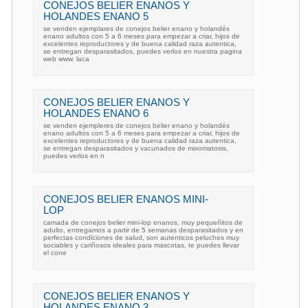
CONEJOS BELIER ENANOS Y
HOLANDES ENANO 5
se venden ejemplares de conejos belier enano y holandés
enano adultos con 5 a 6 meses para empezar a criar, hijos de
excelentes reproductores y de buena calidad raza autentica,
se entregan desparasitados, puedes verlos en nuestra pagina
web www. laca
CONEJOS BELIER ENANOS Y
HOLANDES ENANO 6
se venden ejempleres de conejos belier enano y holandés
enano adultos con 5 a 6 meses para empezar a criar, hijos de
excelentes reproductores y de buena calidad raza autentica,
se entregan desparasitados y vacunados de mixomatosis,
puedes verlos en n
CONEJOS BELIER ENANOS MINI-
LOP
camada de conejos belier mini-lop enanos, muy pequeñitos de
adulto, entregamos a partir de 5 semanas desparasitados y en
perfectas condiciones de salud, son autenticos peluches muy
sociables y cariñosos ideales para mascotas, te puedes llevar
el cone
CONEJOS BELIER ENANOS Y
HOLANDES ENANO 3