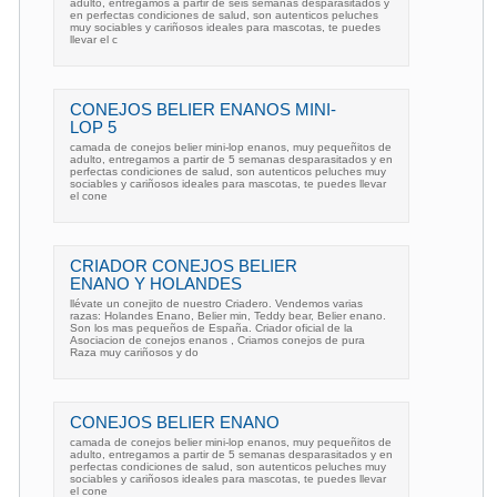
adulto, entregamos a partir de seis semanas desparasitados y
en perfectas condiciones de salud, son autenticos peluches
muy sociables y cariñosos ideales para mascotas, te puedes
llevar el c
CONEJOS BELIER ENANOS MINI-
LOP 5
camada de conejos belier mini-lop enanos, muy pequeñitos de
adulto, entregamos a partir de 5 semanas desparasitados y en
perfectas condiciones de salud, son autenticos peluches muy
sociables y cariñosos ideales para mascotas, te puedes llevar
el cone
CRIADOR CONEJOS BELIER
ENANO Y HOLANDES
llévate un conejito de nuestro Criadero. Vendemos varias
razas: Holandes Enano, Belier min, Teddy bear, Belier enano.
Son los mas pequeños de España. Criador oficial de la
Asociacion de conejos enanos , Criamos conejos de pura
Raza muy cariñosos y do
CONEJOS BELIER ENANO
camada de conejos belier mini-lop enanos, muy pequeñitos de
adulto, entregamos a partir de 5 semanas desparasitados y en
perfectas condiciones de salud, son autenticos peluches muy
sociables y cariñosos ideales para mascotas, te puedes llevar
el cone