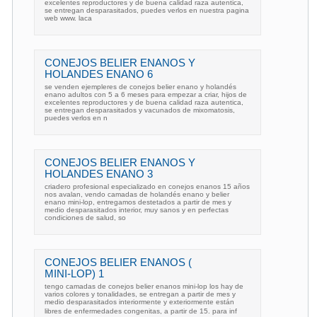
excelentes reproductores y de buena calidad raza autentica,
se entregan desparasitados, puedes verlos en nuestra pagina
web www. laca
CONEJOS BELIER ENANOS Y
HOLANDES ENANO 6
se venden ejempleres de conejos belier enano y holandés
enano adultos con 5 a 6 meses para empezar a criar, hijos de
excelentes reproductores y de buena calidad raza autentica,
se entregan desparasitados y vacunados de mixomatosis,
puedes verlos en n
CONEJOS BELIER ENANOS Y
HOLANDES ENANO 3
criadero profesional especializado en conejos enanos 15 años
nos avalan, vendo camadas de holandés enano y belier
enano mini-lop, entregamos destetados a partir de mes y
medio desparasitados interior, muy sanos y en perfectas
condiciones de salud, so
CONEJOS BELIER ENANOS (
MINI-LOP) 1
tengo camadas de conejos belier enanos mini-lop los hay de
varios colores y tonalidades, se entregan a partir de mes y
medio desparasitados interiormente y exteriormente están
libres de enfermedades congenitas, a partir de 15. para inf