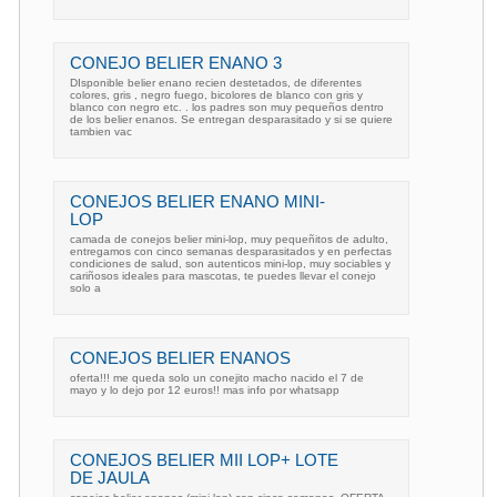
CONEJO BELIER ENANO 3
DIsponible belier enano recien destetados, de diferentes
colores, gris , negro fuego, bicolores de blanco con gris y
blanco con negro etc. . los padres son muy pequeños dentro
de los belier enanos. Se entregan desparasitado y si se quiere
tambien vac
CONEJOS BELIER ENANO MINI-
LOP
camada de conejos belier mini-lop, muy pequeñitos de adulto,
entregamos con cinco semanas desparasitados y en perfectas
condiciones de salud, son autenticos mini-lop, muy sociables y
cariñosos ideales para mascotas, te puedes llevar el conejo
solo a
CONEJOS BELIER ENANOS
oferta!!! me queda solo un conejito macho nacido el 7 de
mayo y lo dejo por 12 euros!! mas info por whatsapp
CONEJOS BELIER MII LOP+ LOTE
DE JAULA