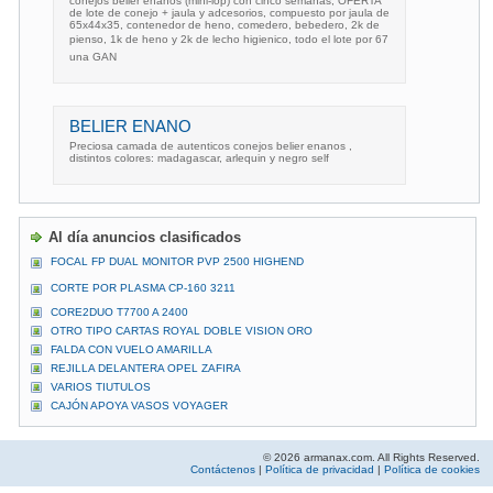
conejos belier enanos (mini-lop) con cinco semanas, OFERTA
de lote de conejo + jaula y adcesorios, compuesto por jaula de
65x44x35, contenedor de heno, comedero, bebedero, 2k de
pienso, 1k de heno y 2k de lecho higienico, todo el lote por 67
una GAN
BELIER ENANO
Preciosa camada de autenticos conejos belier enanos ,
distintos colores: madagascar, arlequin y negro self
Al día anuncios clasificados
FOCAL FP DUAL MONITOR PVP 2500 HIGHEND
CORTE POR PLASMA CP-160 3211
CORE2DUO T7700 A 2400
OTRO TIPO CARTAS ROYAL DOBLE VISION ORO
FALDA CON VUELO AMARILLA
REJILLA DELANTERA OPEL ZAFIRA
VARIOS TIUTULOS
CAJÓN APOYA VASOS VOYAGER
© 2026 armanax.com. All Rights Reserved.
Contáctenos
|
Política de privacidad
|
Política de cookies