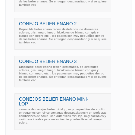
de los belier enanos. Se entregan desparasitado y si se quiere
tambien vac
CONEJO BELIER ENANO 2
Disponible belier enano recien destetados, de diferentes
colores, gris , negro fuego, bicolores de blanco con gris y
blanco con negro etc. . los padres son muy pequeños dentro
de los belier enanos. Se entregan desparasitado y si se quiere
tambien vac
CONEJO BELIER ENANO 3
DIsponible belier enano recien destetados, de diferentes
colores, gris , negro fuego, bicolores de blanco con gris y
blanco con negro etc. . los padres son muy pequeños dentro
de los belier enanos. Se entregan desparasitado y si se quiere
tambien vac
CONEJOS BELIER ENANO MINI-
LOP
camada de conejos belier mini-lop, muy pequeñitos de adulto,
entregamos con cinco semanas desparasitados y en perfectas
condiciones de salud, son autenticos mini-lop, muy sociables y
cariñosos ideales para mascotas, te puedes llevar el conejo
solo a