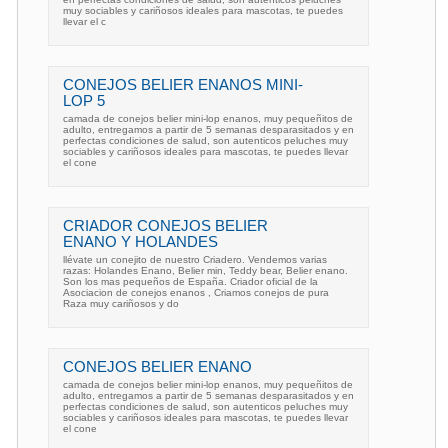
muy sociables y cariñosos ideales para mascotas, te puedes
llevar el c
CONEJOS BELIER ENANOS MINI-
LOP 5
camada de conejos belier mini-lop enanos, muy pequeñitos de
adulto, entregamos a partir de 5 semanas desparasitados y en
perfectas condiciones de salud, son autenticos peluches muy
sociables y cariñosos ideales para mascotas, te puedes llevar
el cone
CRIADOR CONEJOS BELIER
ENANO Y HOLANDES
llévate un conejito de nuestro Criadero. Vendemos varias
razas: Holandes Enano, Belier min, Teddy bear, Belier enano.
Son los mas pequeños de España. Criador oficial de la
Asociacion de conejos enanos , Criamos conejos de pura
Raza muy cariñosos y do
CONEJOS BELIER ENANO
camada de conejos belier mini-lop enanos, muy pequeñitos de
adulto, entregamos a partir de 5 semanas desparasitados y en
perfectas condiciones de salud, son autenticos peluches muy
sociables y cariñosos ideales para mascotas, te puedes llevar
el cone