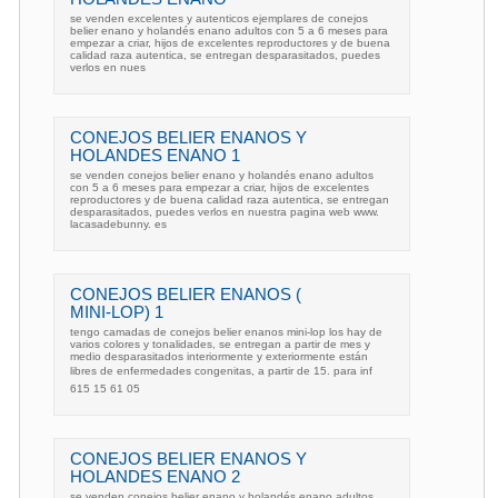
se venden excelentes y autenticos ejemplares de conejos
belier enano y holandés enano adultos con 5 a 6 meses para
empezar a criar, hijos de excelentes reproductores y de buena
calidad raza autentica, se entregan desparasitados, puedes
verlos en nues
CONEJOS BELIER ENANOS Y
HOLANDES ENANO 1
se venden conejos belier enano y holandés enano adultos
con 5 a 6 meses para empezar a criar, hijos de excelentes
reproductores y de buena calidad raza autentica, se entregan
desparasitados, puedes verlos en nuestra pagina web www.
lacasadebunny. es
CONEJOS BELIER ENANOS (
MINI-LOP) 1
tengo camadas de conejos belier enanos mini-lop los hay de
varios colores y tonalidades, se entregan a partir de mes y
medio desparasitados interiormente y exteriormente están
libres de enfermedades congenitas, a partir de 15. para inf
615 15 61 05
CONEJOS BELIER ENANOS Y
HOLANDES ENANO 2
se venden conejos belier enano y holandés enano adultos