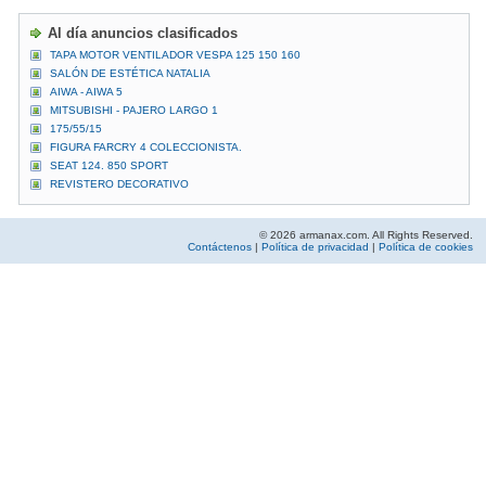
Al día anuncios clasificados
TAPA MOTOR VENTILADOR VESPA 125 150 160
SALÓN DE ESTÉTICA NATALIA
AIWA - AIWA 5
MITSUBISHI - PAJERO LARGO 1
175/55/15
FIGURA FARCRY 4 COLECCIONISTA.
SEAT 124. 850 SPORT
REVISTERO DECORATIVO
© 2026 armanax.com. All Rights Reserved.
Contáctenos
|
Política de privacidad
|
Política de cookies