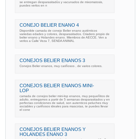
se entregan desparasitados y vacunados de mixomatosis,
puedes verlos en n
CONEJO BELIER ENANO 4
Disponible camada de conejo Belier enano auténticos
variedas edades y colores, desparasitados. Criadero propio de
belier enano y Holandes enano. Miembros de AECCE. Ven a
verlos a Calle Veza 7, SENDA ANIMAL
CONEJOS BELIER ENANOS 3
Conejos Belier enanos, muy cariñosos , de varios colores.
CONEJOS BELIER ENANOS MINI-
LOP
camada de conejos belier mini-lop enanos, muy pequeñitos de
adulto, entregamos a partir de 5 semanas desparasitados y en
perfectas condiciones de salud, son autenticos peluches muy
sociables y cariñosos ideales para mascotas, te puedes llevar
el cone
CONEJOS BELIER ENANOS Y
HOLANDES ENANO 3