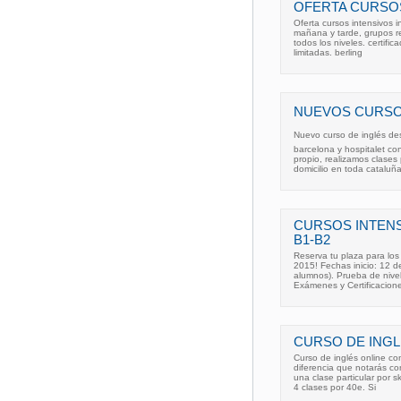
OFERTA CURSOS
Oferta cursos intensivos in
mañana y tarde, grupos re
todos los niveles. certifi
limitadas. berling
NUEVOS CURSOS
Nuevo curso de inglés des
barcelona y hospitalet co
propio, realizamos clases
domicilio en toda cataluñ
CURSOS INTEN
B1-B2
Reserva tu plaza para l
2015! Fechas inicio: 12 d
alumnos). Prueba de nivel
Exámenes y Certificacione
CURSO DE INGL
Curso de inglés online co
diferencia que notarás co
una clase particular por
4 clases por 40e. Si