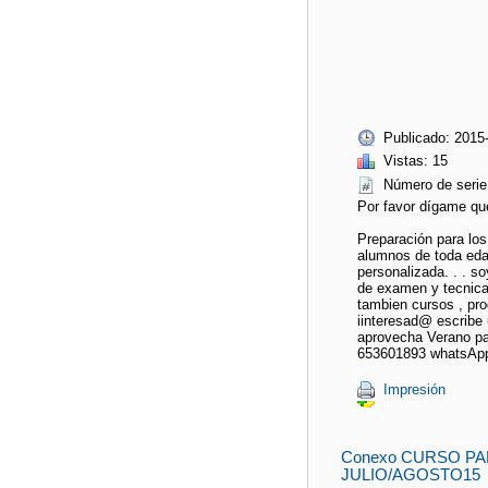
Publicado: 2015
Vistas: 15
Número de se
Por favor dígame qu
Preparación para lo
alumnos de toda edad
personalizada. . . so
de examen y tecnicas
tambien cursos , pr
iinteresad@ escribe 
aprovecha Verano p
653601893 whatsAp
Impresión
Conexo CURSO PA
JULIO/AGOSTO15