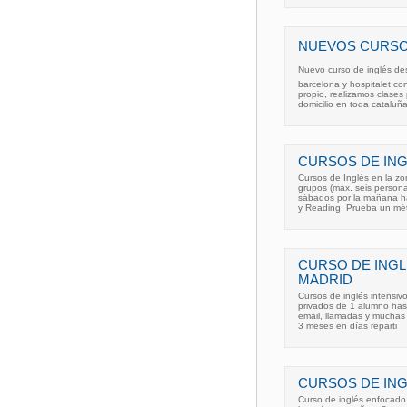
NUEVOS CURSOS
Nuevo curso de inglés des
barcelona y hospitalet co
propio, realizamos clases
domicilio en toda cataluñ
CURSOS DE ING
Cursos de Inglés en la zo
grupos (máx. seis persona
sábados por la mañana ha
y Reading. Prueba un mé
CURSO DE INGL
MADRID
Cursos de inglés intensiv
privados de 1 alumno has
email, llamadas y muchas 
3 meses en días reparti
CURSOS DE ING
Curso de inglés enfocado