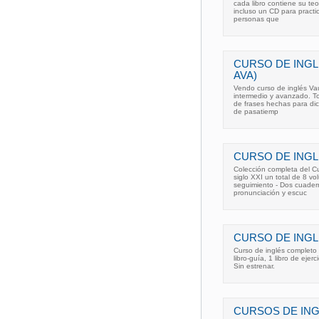
cada libro contiene su teor
incluso un CD para practic
personas que
CURSO DE INGL
AVA)
Vendo curso de inglés Vau
intermedio y avanzado. Tod
de frases hechas para dic
de pasatiemp
CURSO DE ING
Colección completa del Cu
siglo XXI un total de 8 vo
seguimiento - Dos cuaderno
pronunciación y escuc
CURSO DE INGLÉ
Curso de inglés completo 
libro-guía, 1 libro de ejer
Sin estrenar.
CURSOS DE IN