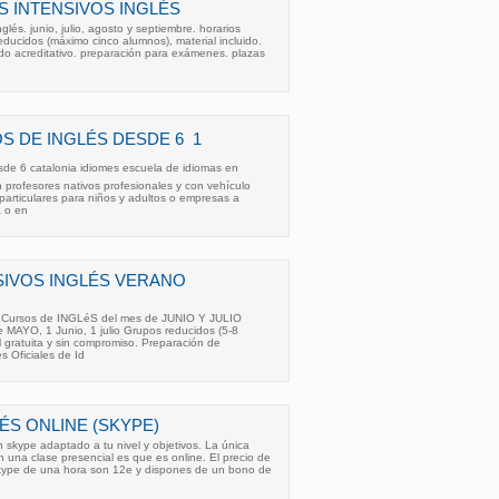
 INTENSIVOS INGLÉS
glés. junio, julio, agosto y septiembre. horarios
ducidos (máximo cinco alumnos), material incluido.
cado acreditativo. preparación para exámenes. plazas
 DE INGLÉS DESDE 6  1
de 6 catalonia idiomes escuela de idiomas en
n profesores nativos profesionales y con vehículo
 particulares para niños y adultos o empresas a
a o en
SIVOS INGLÉS VERANO
os Cursos de INGLéS del mes de JUNIO Y JULIO
e MAYO, 1 Junio, 1 julio Grupos reducidos (5-8
 gratuita y sin compromiso. Preparación de
s Oficiales de Id
ÉS ONLINE (SKYPE)
n skype adaptado a tu nivel y objetivos. La única
n una clase presencial es que es online. El precio de
 skype de una hora son 12e y dispones de un bono de