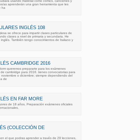
udiará usando material como comics, canciones y
jos/as aprenderán una gran herramienta que les
e ha
ULARES INGLÉS 108
esa se ofrece para impartir clases particulares de
ando clases a nivel de primaria y secundaria. He
e inglés. También tengo conocimientos de Italiano y
LÉS CAMBRIDGE 2016
orm queremos prepararte para los exámenes
ad de cambridge para 2016. tienes convocatorias para
re, noviembre o diciembre; siempre dependiendo del
ha de
LÉS EN FAR MORE
yores de 18 años. Preparación exámenes oficiales
ernacionales.
ÉS (COLECCIÓN DE
en el que podras aprender a través de 29 lecciones,