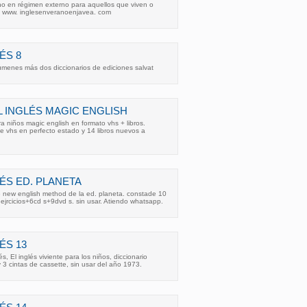
no en régimen externo para aquellos que viven o
 www. inglesenveranoenjavea. com
ÉS 8
úmenes más dos diccionarios de ediciones salvat
L INGLÉS MAGIC ENGLISH
a niños magic english en formato vhs + libros.
e vhs en perfecto estado y 14 libros nuevos a
ÉS ED. PLANETA
e new english method de la ed. planeta. constade 10
 ejrcicios+6cd s+9dvd s. sin usar. Atiendo whatsapp.
ÉS 13
s, El inglés viviente para los niños, diccionario
 y 3 cintas de cassette, sin usar del año 1973.