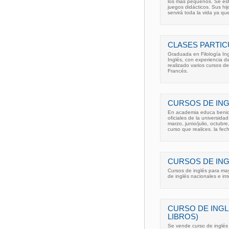
los más pequeños. Se est
juegos didácticos. Sus hi
servirá toda la vida ya qu
CLASES PARTIC
Graduada en Filología Ingl
Inglés, con experiencia d
realizado varios cursos d
Francés.
CURSOS DE ING
En academia educa benid
oficiales de la universid
marzo, junio/julio, octub
curso que realices. la fec
CURSOS DE ING
Cursos de inglés para ma
de inglés nacionales e int
CURSO DE INGL
LIBROS)
Se vende curso de inglés 