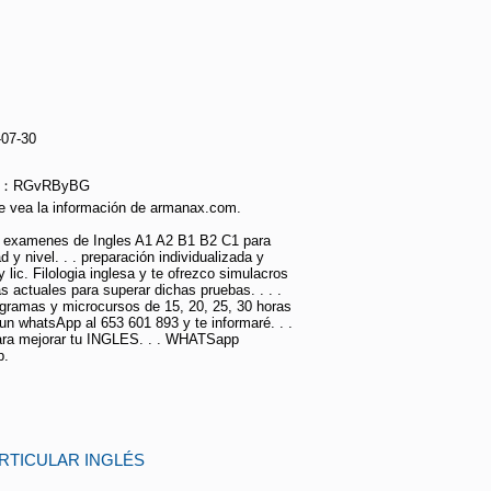
-07-30
rie：RGvRByBG
e vea la información de armanax.com.
s examenes de Ingles A1 A2 B1 B2 C1 para
 y nivel. . . preparación individualizada y
y lic. Filologia inglesa y te ofrezco simulacros
 actuales para superar dichas pruebas. . . .
ogramas y microcursos de 15, 20, 25, 30 horas
un whatsApp al 653 601 893 y te informaré. . .
ara mejorar tu INGLES. . . WHATSapp
p.
RTICULAR INGLÉS