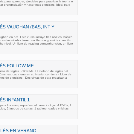
ía para aprender, ejercicios para practicar la teoría e
ar pronunciación y hacer mas ejercicios. Ideal para
ÉS VAUGHAN (BAS, INT Y
ghan en pdf. Este curso incluye tres niveles: básico,
os los niveles tienen un libro de gramática, un libro
ho nivel, Un libro de reading comprehension, un libro
LÉS FOLLOW ME
rso de Inglés Follow Me, El método de inglés del
lúmenes, cada uno en su interior contiene - Libro de
s de ejercicios - Dos cintas de para practicar la
S INFANTIL 1
para los más pequeños, el curso incluye: 4 DVDs, 1
cicios, 2 juegos de cartas, 1 tablero, dados y fichas.
GLÉS EN VERANO