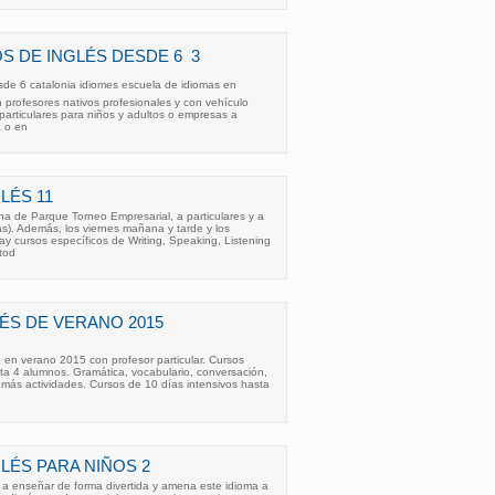
 DE INGLÉS DESDE 6  3
de 6 catalonia idiomes escuela de idiomas en
n profesores nativos profesionales y con vehículo
 particulares para niños y adultos o empresas a
a o en
LÉS 11
na de Parque Torneo Empresarial, a particulares y a
s). Además, los viernes mañana y tarde y los
y cursos específicos de Writing, Speaking, Listening
tod
ÉS DE VERANO 2015
o en verano 2015 con profesor particular. Cursos
ta 4 alumnos. Gramática, vocabulario, conversación,
más actividades. Cursos de 10 días intensivos hasta
LÉS PARA NIÑOS 2
 a enseñar de forma divertida y amena este idioma a