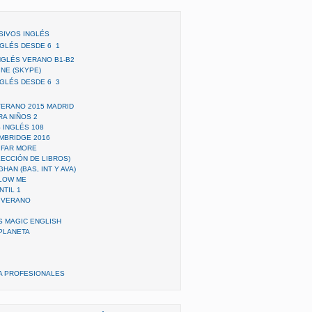
SIVOS INGLÉS
LÉS DESDE 6  1
NGLÉS VERANO B1-B2
NE (SKYPE)
LÉS DESDE 6  3
VERANO 2015 MADRID
A NIÑOS 2
 INGLÉS 108
MBRIDGE 2016
 FAR MORE
ECCIÓN DE LIBROS)
HAN (BAS, INT Y AVA)
LLOW ME
NTIL 1
 VERANO
S MAGIC ENGLISH
 PLANETA
A PROFESIONALES