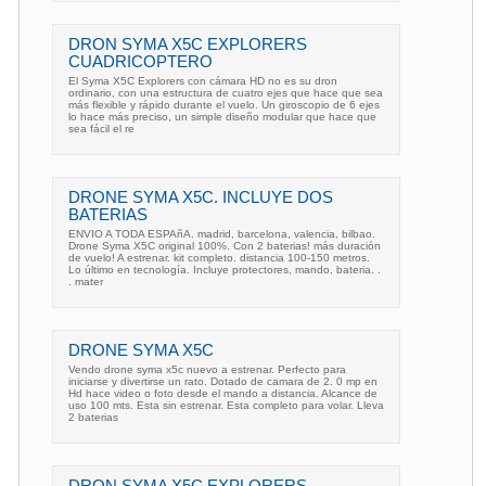
DRON SYMA X5C EXPLORERS
CUADRICOPTERO
El Syma X5C Explorers con cámara HD no es su dron
ordinario, con una estructura de cuatro ejes que hace que sea
más flexible y rápido durante el vuelo. Un giroscopio de 6 ejes
lo hace más preciso, un simple diseño modular que hace que
sea fácil el re
DRONE SYMA X5C. INCLUYE DOS
BATERIAS
ENVIO A TODA ESPAñA. madrid, barcelona, valencia, bilbao.
Drone Syma X5C original 100%. Con 2 baterias! más duración
de vuelo! A estrenar. kit completo. distancia 100-150 metros.
Lo último en tecnología. Incluye protectores, mando, bateria. .
. mater
DRONE SYMA X5C
Vendo drone syma x5c nuevo a estrenar. Perfecto para
iniciarse y divertirse un rato. Dotado de camara de 2. 0 mp en
Hd hace video o foto desde el mando a distancia. Alcance de
uso 100 mts. Esta sin estrenar. Esta completo para volar. Lleva
2 baterias