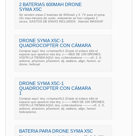
2 BATERIAS 600MAH DRONE
SYMA X5C
Se venden estas 2 baterias de 600mah y 3. 7V para el syma
x5c mas minutos de vuelo. solamente se han cargado 2
veces. GASTOS DE ENVIO INCLUIDOS . Atiendo WASSAP
DRONE SYMA X5C-1
QUADROCOPTER CON CÁMARA
Comprar aquí: tiny. cc/symax5c1 (Copie el enlace elim el
espacio que aparece tras tiny. )------MáS DE 100 DRONES,
VISITA LA TIENDA AQUí: tiny. cc/tiendadrone --------x5, 2. 0,
ardrone, phantom, phamtom, dji, walkera, align, fanton, ar
drone, helicopt
DRONE SYMA X5C-1
QUADROCOPTER CON CÁMARA
1
Comprar aquí: tiny. cc/symax5c1 (Copie el enlace elim el
espacio que aparece tras tiny. )----------MáS DE 100 DRONES,
VISITA LA TIENDA AQUí: tiny. cc/tiendadrone -----------x5, 2. 0,
ardrone, phantom, phamtom, dji, walkera, align, fanton
helicopteros
BATERIA PARA DRONE SYMA X5C