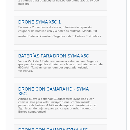
2 baterías para quadcopter helicoptero drone 25c 3. 7v 600
mah lipo
DRONE SYMA X5C 1
Se vende 2 mandos a distancia, 8 helices de repuesto,
cargador de baterias usb y 4 baterías 500mah. Mando: 20
unidad Bateria: 7 unidad Cargador usb: 5 Helices: 5 4 hélices
BATERÍAS PARA DRON SYMA X5C
Vendo Pack de 4 Baterías nuevas a estrenar con Cargador
que permite cargar las 4 baterías a la vez. Las baterías son de
600mAh. También se venden por separado. Atiendo
WhatsApp.
DRONE CON CAMARA HD - SYMA
X5C
Articulo nuevo a estrenar!!Cuadricoptero syma x5c-1 con
cámara, listo para volar. incluye: drone, control mando,
protector de hélices, 4 hélices de repuesto tarjeta micro sd
2gb, lector de tarjetas para pc, cargador usb. haciendo.
Envios contrarembol