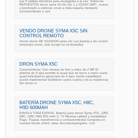
sus 5 salidas eléctricas para recargarlas a la vez. Todos los
REPUESTOS drone syma x5-x5c-x5c 1 y X5SSC WIFI , nuevo
y precintado a estrenar, envio a toda españa mediante
contrarembolso o cert
VENDO DRONE SYMA X5C SIN
CONTROL REMOTO
Vendo drone DE OCASION syma x5c con bateria y sin control
remoto(no envio, solo recojer en mi domicilio)
DRON SYMA X5C
Características: Con cámara de foto y video de 2 MP El
sistema de 6 ejes permite la quad que se lance a mano vuelo-
quad helicópteros giroscopio de 6 ejes, fuerte estabilidad,
puede implementar fácilmente varios vuelos y de la resistencia
del viento m
BATERÍA DRONE SYMA X5C, H8C,
H9D 600MAH
ENVIO A TODA ESPAñA. Batería para drone Syma X5X, JJRC
H8C, JJRC H9D 600 mAh 3, 7V Maxima calidad y durabilidad
Pago: Paypal, transferencia y contrareembolso Comprela en
nuestra tienda online: www. decomprasyregalos. com