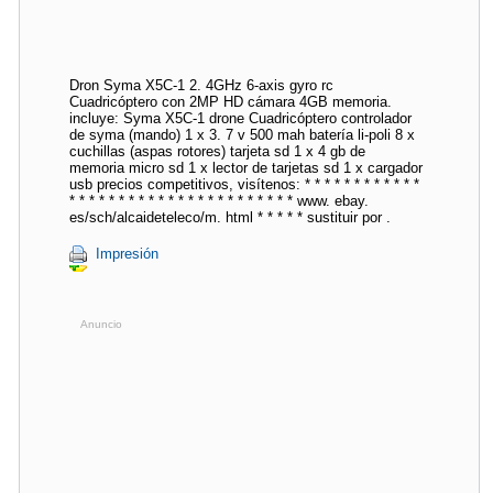
Dron Syma X5C-1 2. 4GHz 6-axis gyro rc
Cuadricóptero con 2MP HD cámara 4GB memoria.
incluye: Syma X5C-1 drone Cuadricóptero controlador
de syma (mando) 1 x 3. 7 v 500 mah batería li-poli 8 x
cuchillas (aspas rotores) tarjeta sd 1 x 4 gb de
memoria micro sd 1 x lector de tarjetas sd 1 x cargador
usb precios competitivos, visítenos: * * * * * * * * * * * *
* * * * * * * * * * * * * * * * * * * * * * * www. ebay.
es/sch/alcaideteleco/m. html * * * * * sustituir por .
Impresión
Anuncio