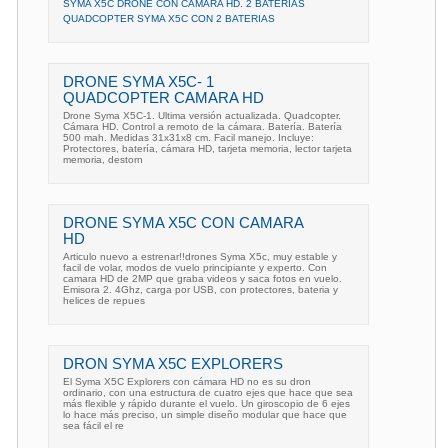
SYMA X5C DRONE CON CAMARA HD. 2 BATERIAS
QUADCOPTER SYMA X5C CON 2 BATERIAS
DRONE SYMA X5C- 1
QUADCOPTER CAMARA HD
Drone Syma X5C-1. Ultima versión actualizada. Quadcopter.
Cámara HD. Control a remoto de la cámara. Batería. Batería
500 mah. Medidas 31x31x8 cm. Facil manejo. Incluye:
Protectores, batería, cámara HD, tarjeta memoria, lector tarjeta
memoria, destorn
DRONE SYMA X5C CON CAMARA
HD
Articulo nuevo a estrenar!!drones Syma X5c, muy estable y
facil de volar, modos de vuelo principiante y experto. Con
camara HD de 2MP que graba videos y saca fotos en vuelo.
Emisora 2. 4Ghz, carga por USB, con protectores, bateria y
helices de repues
DRON SYMA X5C EXPLORERS
El Syma X5C Explorers con cámara HD no es su dron
ordinario, con una estructura de cuatro ejes que hace que sea
más flexible y rápido durante el vuelo. Un giroscopio de 6 ejes
lo hace más preciso, un simple diseño modular que hace que
sea fácil el re