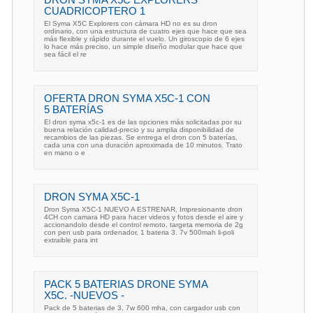
DRON SYMA X5C EXPLORERS
CUADRICOPTERO 1
El Syma X5C Explorers con cámara HD no es su dron
ordinario, con una estructura de cuatro ejes que hace que sea
más flexible y rápido durante el vuelo. Un giroscopio de 6 ejes
lo hace más preciso, un simple diseño modular que hace que
sea fácil el re
OFERTA DRON SYMA X5C-1 CON
5 BATERÍAS
El dron syma x5c-1 es de las opciones más solicitadas por su
buena relación calidad-precio y su amplia disponibilidad de
recambios de las piezas. Se entrega el dron con 5 baterías,
cada una con una duración aproximada de 10 minutos. Trato
en mano o e
DRON SYMA X5C-1
Dron Syma X5C-1 NUEVO A ESTRENAR, Impresionante dron
4CH con camara HD para hacer videos y fotos desde el aire y
accionandolo desde el control remoto, targeta memoria de 2g
con pen usb para ordenador, 1 bateria 3. 7v 500mah li-poli
extraible para int
PACK 5 BATERIAS DRONE SYMA
X5C. -NUEVOS -
Pack de 5 baterias de 3, 7w 600 mha, con cargador usb con