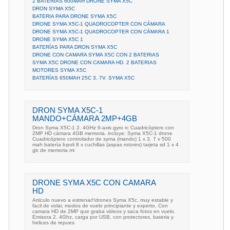
2 BATERIAS 600MAH DRONE SYMA X5C
DRON SYMA X5C
BATERIA PARA DRONE SYMA X5C
DRONE SYMA X5C-1 QUADROCOPTER CON CÁMARA
DRONE SYMA X5C-1 QUADROCOPTER CON CÁMARA 1
DRONE SYMA X5C 1
BATERÍAS PARA DRON SYMA X5C
DRONE CON CAMARA SYMA X5C CON 2 BATERIAS
SYMA X5C DRONE CON CAMARA HD. 2 BATERIAS
MOTORES SYMA X5C
BATERÍAS 650MAH 25C 3, 7V. SYMA X5C
DRON SYMA X5C-1
MANDO+CÁMARA 2MP+4GB
Dron Syma X5C-1 2. 4GHz 6-axis gyro rc Cuadricóptero con
2MP HD cámara 4GB memoria. incluye: Syma X5C-1 drone
Cuadricóptero controlador de syma (mando) 1 x 3. 7 v 500
mah batería li-poli 8 x cuchillas (aspas rotores) tarjeta sd 1 x 4
gb de memoria mi
DRONE SYMA X5C CON CAMARA
HD
Articulo nuevo a estrenar!!drones Syma X5c, muy estable y
facil de volar, modos de vuelo principiante y experto. Con
camara HD de 2MP que graba videos y saca fotos en vuelo.
Emisora 2. 4Ghz, carga por USB, con protectores, bateria y
helices de repues