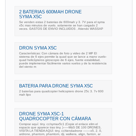
2 BATERIAS 600MAH DRONE
SYMA X5C
Se venden estas 2 baterias de 600mah y 3. 7V para el syma
x5c mas minutos de vuelo. solamente se han cargado 2
veces. GASTOS DE ENVIO INCLUIDOS . Atiendo WASSAP
DRON SYMA X5C
Características: Con cámara de foto y video de 2 MP El
sistema de 6 ejes permite la quad que se lance a mano vuelo-
quad helicópteros giroscopio de 6 ejes, fuerte estabilidad,
puede implementar fácilmente varios vuelos y de la resistencia
del viento m
BATERIA PARA DRONE SYMA X5C
2 baterías para quadcopter helicoptero drone 25c 3. 7v 600
mah lipo
DRONE SYMA X5C-1
QUADROCOPTER CON CÁMARA
Comprar aquí: tiny. cc/symax5c1 (Copie el enlace elim el
espacio que aparece tras tiny. )------MáS DE 100 DRONES,
VISITA LA TIENDA AQUí: tiny. cc/tiendadrone --------x5, 2. 0,
ardrone, phantom, phamtom, dji, walkera, align, fanton, ar