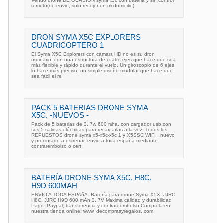
Vendo drone DE OCASION syma x5c con bateria y sin control
remoto(no envio, solo recojer en mi domicilio)
DRON SYMA X5C EXPLORERS
CUADRICOPTERO 1
El Syma X5C Explorers con cámara HD no es su dron
ordinario, con una estructura de cuatro ejes que hace que sea
más flexible y rápido durante el vuelo. Un giroscopio de 6 ejes
lo hace más preciso, un simple diseño modular que hace que
sea fácil el re
PACK 5 BATERIAS DRONE SYMA
X5C. -NUEVOS -
Pack de 5 baterias de 3, 7w 600 mha, con cargador usb con
sus 5 salidas eléctricas para recargarlas a la vez. Todos los
REPUESTOS drone syma x5-x5c-x5c 1 y X5SSC WIFI , nuevo
y precintado a estrenar, envio a toda españa mediante
contrarembolso o cert
BATERÍA DRONE SYMA X5C, H8C,
H9D 600MAH
ENVIO A TODA ESPAñA. Batería para drone Syma X5X, JJRC
H8C, JJRC H9D 600 mAh 3, 7V Maxima calidad y durabilidad
Pago: Paypal, transferencia y contrareembolso Comprela en
nuestra tienda online: www. decomprasyregalos. com