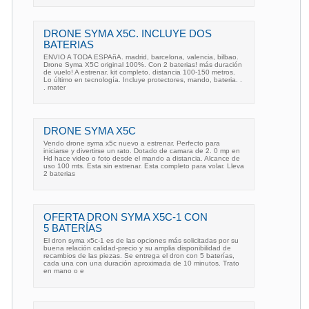
DRONE SYMA X5C. INCLUYE DOS
BATERIAS
ENVIO A TODA ESPAñA. madrid, barcelona, valencia, bilbao.
Drone Syma X5C original 100%. Con 2 baterias! más duración
de vuelo! A estrenar. kit completo. distancia 100-150 metros.
Lo último en tecnología. Incluye protectores, mando, bateria. .
. mater
DRONE SYMA X5C
Vendo drone syma x5c nuevo a estrenar. Perfecto para
iniciarse y divertirse un rato. Dotado de camara de 2. 0 mp en
Hd hace video o foto desde el mando a distancia. Alcance de
uso 100 mts. Esta sin estrenar. Esta completo para volar. Lleva
2 baterias
OFERTA DRON SYMA X5C-1 CON
5 BATERÍAS
El dron syma x5c-1 es de las opciones más solicitadas por su
buena relación calidad-precio y su amplia disponibilidad de
recambios de las piezas. Se entrega el dron con 5 baterías,
cada una con una duración aproximada de 10 minutos. Trato
en mano o e