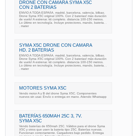
DRONE CON CAMARA SYMA X5C
CON 2 BATERIAS
ENVIO A TODA ESPAñA. madrid, barcelona, valencia, bilbao.
Drone Syma X5C original 100%. Con 2 baterias! más duración
de vuelo! A estrenar. kit completo. distancia 100-150 metros.
Lo último en tecnología. Incluye protectores, mando, bateria. .
. mater
SYMA X5C DRONE CON CAMARA
HD. 2 BATERIAS
ENVIO A TODA ESPAñA. madrid, barcelona, valencia, bilbao.
Drone Syma X5C original 100%. Con 2 baterias! más duración
de vuelo! A estrenar. kit completo. distancia 100-150 metros.
Lo último en tecnología. Incluye protectores, mando, bateria. .
. mater
MOTORES SYMA X5C
Vendo motor A y B del drone Syma X5C. Componentes
nuevos sin usar. Envío o entrega en mano. Atiendo Whatsapp
BATERÍAS 650MAH 25C 3, 7V.
SYMA X5C
Vendo baterías de 650mah 25C. Válidos para el drone Syma
X5C y otros que usen la bateria tipo 25C. Baterías nuevas.
Funcionan correctamente. Cargadores bajo pedido. Entrega