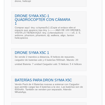
drone, helicopt
DRONE SYMA X5C-1
QUADROCOPTER CON CÁMARA
1
Comprar aquí: tiny. cc/symax5c1 (Copie el enlace elim el
espacio que aparece tras tiny. )----------MáS DE 100 DRONES,
VISITA LA TIENDA AQUí: tiny. cc/tiendadrone -----------x5, 2. 0,
ardrone, phantom, phamtom, dji, walkera, align, fanton
helicopteros
DRONE SYMA X5C 1
Se vende 2 mandos a distancia, 8 helices de repuesto,
cargador de baterias usb y 4 baterías 500mah. Mando: 20
unidad Bateria: 7 unidad Cargador usb: 5 Helices: 5 4 hélices
BATERÍAS PARA DRON SYMA X5C
Vendo Pack de 4 Baterías nuevas a estrenar con Cargador
que permite cargar las 4 baterías a la vez. Las baterías son de
600mAh. También se venden por separado. Atiendo
WhatsApp.