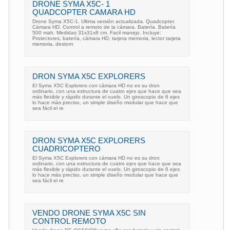
DRONE SYMA X5C- 1
QUADCOPTER CAMARA HD
Drone Syma X5C-1. Ultima versión actualizada. Quadcopter.
Cámara HD. Control a remoto de la cámara. Batería. Batería
500 mah. Medidas 31x31x8 cm. Facil manejo. Incluye:
Protectores, batería, cámara HD, tarjeta memoria, lector tarjeta
memoria, destorn
DRON SYMA X5C EXPLORERS
El Syma X5C Explorers con cámara HD no es su dron
ordinario, con una estructura de cuatro ejes que hace que sea
más flexible y rápido durante el vuelo. Un giroscopio de 6 ejes
lo hace más preciso, un simple diseño modular que hace que
sea fácil el re
DRON SYMA X5C EXPLORERS
CUADRICOPTERO
El Syma X5C Explorers con cámara HD no es su dron
ordinario, con una estructura de cuatro ejes que hace que sea
más flexible y rápido durante el vuelo. Un giroscopio de 6 ejes
lo hace más preciso, un simple diseño modular que hace que
sea fácil el re
VENDO DRONE SYMA X5C SIN
CONTROL REMOTO