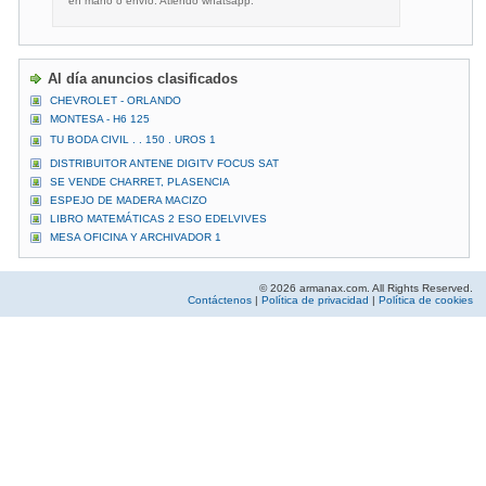
en mano o envío. Atiendo whatsapp.
Al día anuncios clasificados
CHEVROLET - ORLANDO
MONTESA - H6 125
TU BODA CIVIL . . 150 . UROS 1
DISTRIBUITOR ANTENE DIGITV FOCUS SAT
SE VENDE CHARRET, PLASENCIA
ESPEJO DE MADERA MACIZO
LIBRO MATEMÁTICAS 2 ESO EDELVIVES
MESA OFICINA Y ARCHIVADOR 1
© 2026 armanax.com. All Rights Reserved.
Contáctenos
|
Política de privacidad
|
Política de cookies