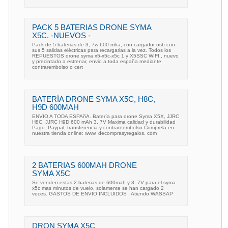
PACK 5 BATERIAS DRONE SYMA
X5C. -NUEVOS -
Pack de 5 baterias de 3, 7w 600 mha, con cargador usb con
sus 5 salidas eléctricas para recargarlas a la vez. Todos los
REPUESTOS drone syma x5-x5c-x5c 1 y X5SSC WIFI , nuevo
y precintado a estrenar, envio a toda españa mediante
contrarembolso o cert
BATERÍA DRONE SYMA X5C, H8C,
H9D 600MAH
ENVIO A TODA ESPAñA. Batería para drone Syma X5X, JJRC
H8C, JJRC H9D 600 mAh 3, 7V Maxima calidad y durabilidad
Pago: Paypal, transferencia y contrareembolso Comprela en
nuestra tienda online: www. decomprasyregalos. com
2 BATERIAS 600MAH DRONE
SYMA X5C
Se venden estas 2 baterias de 600mah y 3. 7V para el syma
x5c mas minutos de vuelo. solamente se han cargado 2
veces. GASTOS DE ENVIO INCLUIDOS . Atiendo WASSAP
DRON SYMA X5C