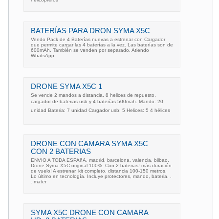
BATERÍAS PARA DRON SYMA X5C
Vendo Pack de 4 Baterías nuevas a estrenar con Cargador
que permite cargar las 4 baterías a la vez. Las baterías son de
600mAh. También se venden por separado. Atiendo
WhatsApp.
DRONE SYMA X5C 1
Se vende 2 mandos a distancia, 8 helices de repuesto,
cargador de baterias usb y 4 baterías 500mah. Mando: 20
unidad Bateria: 7 unidad Cargador usb: 5 Helices: 5 4 hélices
DRONE CON CAMARA SYMA X5C
CON 2 BATERIAS
ENVIO A TODA ESPAñA. madrid, barcelona, valencia, bilbao.
Drone Syma X5C original 100%. Con 2 baterias! más duración
de vuelo! A estrenar. kit completo. distancia 100-150 metros.
Lo último en tecnología. Incluye protectores, mando, bateria. .
. mater
SYMA X5C DRONE CON CAMARA