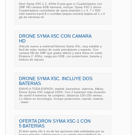
Dron Syma X5C-1 2. 4GHz 6-axis gyro rc Cuadricóptero con
2MP HD cámara 4GB memoria. incluye: Syma X5C-1 drone
Cuadricóptero controlador de syma (mando) 1 x 3. 7 v 500
mah batería li-poli 8 x cuchillas (aspas rotores) tarjeta sd 1 x 4
gb de memoria mi
DRONE SYMA X5C CON CAMARA
HD
Articulo nuevo a estrenar!!drones Syma X5c, muy estable y
facil de volar, modos de vuelo principiante y experto. Con
camara HD de 2MP que graba videos y saca fotos en vuelo.
Emisora 2. 4Ghz, carga por USB, con protectores, bateria y
helices de repues
DRONE SYMA X5C. INCLUYE DOS
BATERIAS
ENVIO A TODA ESPAñA. madrid, barcelona, valencia, bilbao.
Drone Syma X5C original 100%. Con 2 baterias! más duración
de vuelo! A estrenar. kit completo. distancia 100-150 metros.
Lo último en tecnología. Incluye protectores, mando, bateria. .
. mater
OFERTA DRON SYMA X5C-1 CON
5 BATERÍAS
El dron syma x5c-1 es de las opciones más solicitadas por su
buena relación calidad-precio y su amplia disponibilidad de