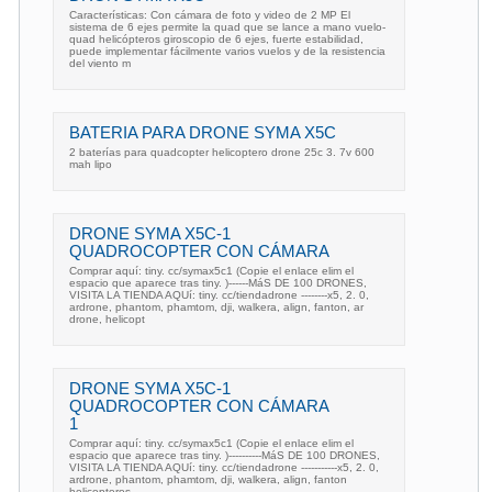
Características: Con cámara de foto y video de 2 MP El
sistema de 6 ejes permite la quad que se lance a mano vuelo-
quad helicópteros giroscopio de 6 ejes, fuerte estabilidad,
puede implementar fácilmente varios vuelos y de la resistencia
del viento m
BATERIA PARA DRONE SYMA X5C
2 baterías para quadcopter helicoptero drone 25c 3. 7v 600
mah lipo
DRONE SYMA X5C-1
QUADROCOPTER CON CÁMARA
Comprar aquí: tiny. cc/symax5c1 (Copie el enlace elim el
espacio que aparece tras tiny. )------MáS DE 100 DRONES,
VISITA LA TIENDA AQUí: tiny. cc/tiendadrone --------x5, 2. 0,
ardrone, phantom, phamtom, dji, walkera, align, fanton, ar
drone, helicopt
DRONE SYMA X5C-1
QUADROCOPTER CON CÁMARA
1
Comprar aquí: tiny. cc/symax5c1 (Copie el enlace elim el
espacio que aparece tras tiny. )----------MáS DE 100 DRONES,
VISITA LA TIENDA AQUí: tiny. cc/tiendadrone -----------x5, 2. 0,
ardrone, phantom, phamtom, dji, walkera, align, fanton
helicopteros