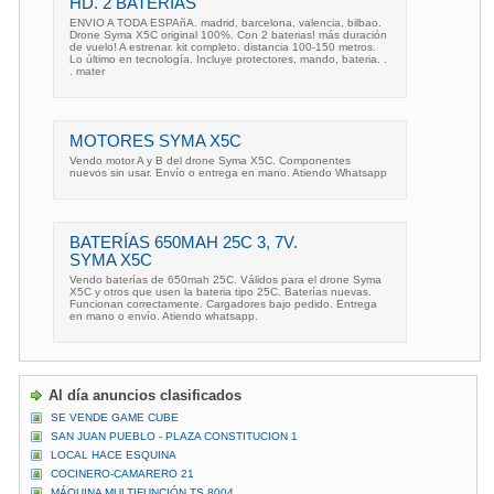
HD. 2 BATERIAS
ENVIO A TODA ESPAñA. madrid, barcelona, valencia, bilbao.
Drone Syma X5C original 100%. Con 2 baterias! más duración
de vuelo! A estrenar. kit completo. distancia 100-150 metros.
Lo último en tecnología. Incluye protectores, mando, bateria. .
. mater
MOTORES SYMA X5C
Vendo motor A y B del drone Syma X5C. Componentes
nuevos sin usar. Envío o entrega en mano. Atiendo Whatsapp
BATERÍAS 650MAH 25C 3, 7V.
SYMA X5C
Vendo baterías de 650mah 25C. Válidos para el drone Syma
X5C y otros que usen la bateria tipo 25C. Baterías nuevas.
Funcionan correctamente. Cargadores bajo pedido. Entrega
en mano o envío. Atiendo whatsapp.
Al día anuncios clasificados
SE VENDE GAME CUBE
SAN JUAN PUEBLO - PLAZA CONSTITUCION 1
LOCAL HACE ESQUINA
COCINERO-CAMARERO 21
MÁQUINA MULTIFUNCIÓN TS 8004