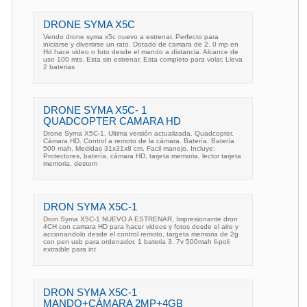
DRONE SYMA X5C
Vendo drone syma x5c nuevo a estrenar. Perfecto para
iniciarse y divertirse un rato. Dotado de camara de 2. 0 mp en
Hd hace video o foto desde el mando a distancia. Alcance de
uso 100 mts. Esta sin estrenar. Esta completo para volar. Lleva
2 baterias
DRONE SYMA X5C- 1
QUADCOPTER CAMARA HD
Drone Syma X5C-1. Ultima versión actualizada. Quadcopter.
Cámara HD. Control a remoto de la cámara. Batería. Batería
500 mah. Medidas 31x31x8 cm. Facil manejo. Incluye:
Protectores, batería, cámara HD, tarjeta memoria, lector tarjeta
memoria, destorn
DRON SYMA X5C-1
Dron Syma X5C-1 NUEVO A ESTRENAR, Impresionante dron
4CH con camara HD para hacer videos y fotos desde el aire y
accionandolo desde el control remoto, targeta memoria de 2g
con pen usb para ordenador, 1 bateria 3. 7v 500mah li-poli
extraible para int
DRON SYMA X5C-1
MANDO+CÁMARA 2MP+4GB