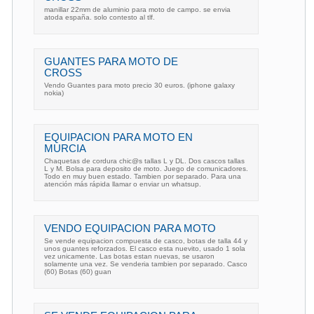
manillar 22mm de aluminio para moto de campo. se envia
atoda españa. solo contesto al tlf.
GUANTES PARA MOTO DE
CROSS
Vendo Guantes para moto precio 30 euros. (iphone galaxy
nokia)
EQUIPACION PARA MOTO EN
MURCIA
Chaquetas de cordura chic@s tallas L y DL. Dos cascos tallas
L y M. Bolsa para deposito de moto. Juego de comunicadores.
Todo en muy buen estado. Tambien por separado. Para una
atención más rápida llamar o enviar un whatsup.
VENDO EQUIPACION PARA MOTO
Se vende equipacion compuesta de casco, botas de talla 44 y
unos guantes reforzados. El casco esta nuevito, usado 1 sola
vez unicamente. Las botas estan nuevas, se usaron
solamente una vez. Se venderia tambien por separado. Casco
(60) Botas (60) guan