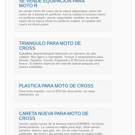
SE VENDE EQUIPACION PARA
MOTO R
se vende mono de cuero de la marca alpinestars, mono de
cuero de 2 piezas en perfecto, nunca caidas ni rozones mono
en perfecto estado, precio negociable. tambien se vende
casco de la marca shoei en perfecto estado, el modelo del
casco es shoei paran
TRIANGULO PARA MOTO DE
CROSS
Caballete lateral triangulo fabricado en aluminio de alta
calidad. Muy ligero y manejable. Incluye 3 adaptadores para
Honda, Yamaha, Suzuki, Kawasaki y KTM para el eje trasero
hueco. El diseño especial del soporte lateral asegura una
buena estabilida
PLASTICA PARA MOTO DE CROSS
Para toda españa: con el 35% de descuento. en www.
motoboom. es
CARETA NUEVA PARA MOTO DE
CROSS
Vendo careta nueva de la famosa marca ACERBIS, funciona
perfectamente. La careta es válida para rieju, derbi senda,
yamaha, sherco, gas gas, etc. Es de color naranja, el
cableado, las luces y las gomas que sujetan la careta están