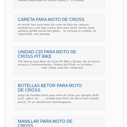
calidad Disponibles en varios colores 2, 50 unidad
CARETA PARA MOTO DE CROSS
se vende faro para moto de cross de fibra de carbono
pertenecia a una rieju rr pero sirve para derbi, senda, beta,
yamaha aprillia suzuki ktm gilera. . se entrega en madrid, no
negociable. uso whasap
UNIDAD CDI PARA MOTO DE
CROSS PIT BIKE
CDI Nueva para Moto de Cross Pit Bike y Quads. No se hacen
envios a Contrareembolso. Gastos de Envio no incluidos. . . . .
. . . . . . . . . . . . . . http: //www. auto-ferr. es/tienda/
BOTELLAS BETOR PARA MOTO
DE CROSS
juego de botellas betor para moto de cross, por ejemplo derbi,
puch, gilera, etc. . . . anclaje para freno de disco buen estado
precio: 15 un slaudo/vms motodesguace
MANILLAR PARA MOTO DE
CROSS