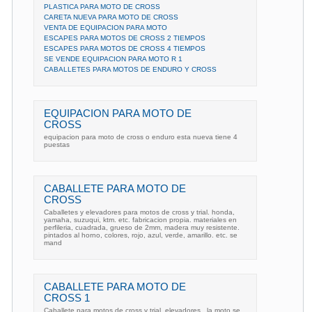
PLASTICA PARA MOTO DE CROSS
CARETA NUEVA PARA MOTO DE CROSS
VENTA DE EQUIPACION PARA MOTO
ESCAPES PARA MOTOS DE CROSS 2 TIEMPOS
ESCAPES PARA MOTOS DE CROSS 4 TIEMPOS
SE VENDE EQUIPACION PARA MOTO R 1
CABALLETES PARA MOTOS DE ENDURO Y CROSS
EQUIPACION PARA MOTO DE
CROSS
equipacion para moto de cross o enduro esta nueva tiene 4
puestas
CABALLETE PARA MOTO DE
CROSS
Caballetes y elevadores para motos de cross y trial. honda,
yamaha, suzuqui, ktm. etc. fabricacion propia. materiales en
perfileria, cuadrada, grueso de 2mm, madera muy resistente.
pintados al horno, colores, rojo, azul, verde, amarillo. etc. se
mand
CABALLETE PARA MOTO DE
CROSS 1
Caballete para motos de cross y trial, elevadores , la moto se