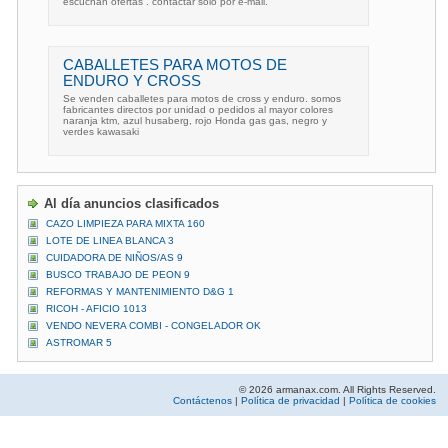
escuchan ofertas . contactar solo por e-mail.
CABALLETES PARA MOTOS DE
ENDURO Y CROSS
Se venden caballetes para motos de cross y enduro. somos
fabricantes directos por unidad o pedidos al mayor colores
naranja ktm, azul husaberg, rojo Honda gas gas, negro y
verdes kawasaki
Al día anuncios clasificados
CAZO LIMPIEZA PARA MIXTA 160
LOTE DE LINEA BLANCA 3
CUIDADORA DE NIÑOS/AS 9
BUSCO TRABAJO DE PEON 9
REFORMAS Y MANTENIMIENTO D&G 1
RICOH - AFICIO 1013
VENDO NEVERA COMBI - CONGELADOR OK
ASTROMAR 5
© 2026 armanax.com. All Rights Reserved.
Contáctenos
|
Política de privacidad
|
Política de cookies