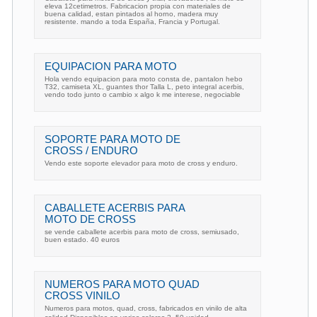
eleva 12cetimetros. Fabricacion propia con materiales de
buena calidad, estan pintados al horno, madera muy
resistente. mando a toda España, Francia y Portugal.
EQUIPACION PARA MOTO
Hola vendo equipacion para moto consta de, pantalon hebo
T32, camiseta XL, guantes thor Talla L, peto integral acerbis,
vendo todo junto o cambio x algo k me interese, negociable
SOPORTE PARA MOTO DE
CROSS / ENDURO
Vendo este soporte elevador para moto de cross y enduro.
CABALLETE ACERBIS PARA
MOTO DE CROSS
se vende caballete acerbis para moto de cross, semiusado,
buen estado. 40 euros
NUMEROS PARA MOTO QUAD
CROSS VINILO
Numeros para motos, quad, cross, fabricados en vinilo de alta