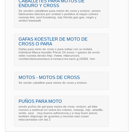
CABALLETES PARA MOTOS DE
ENDURO Y CROSS
Se venden caballetes para motos de cross y enduro. somos
fabricantes directos por unidad o pedidos al mayor colores
naranja ktm, azul husaberg, rojo Honda gas gas, negro y
verdes kawasaki
GAFAS KOESTLER DE MOTO DE
CROSS O PARA
Gafas para moto de cross o para eskiar con su bolsita
individual Marca koestler Precio 24 euros + gastos de envío
visite nuestra tienda http: //www. milanuncios.
com/tienda/euroemaco-s-l-emaco-inz-racin g-18384. htm
MOTOS - MOTOS DE CROSS
Se vende caballete para motos de cross y enduro.
PUÑOS PARA MOTO
vendo puños de gel para motos de cross, enduro, pit bike
nuevos a estrenar en todos los colores, naranja, rojo, amarillo,
verde, azul. . muy buena adherencia y a muy buen precio,
tambien dispongo de guantes y muchas mas cosas
relaccionadas con las 2