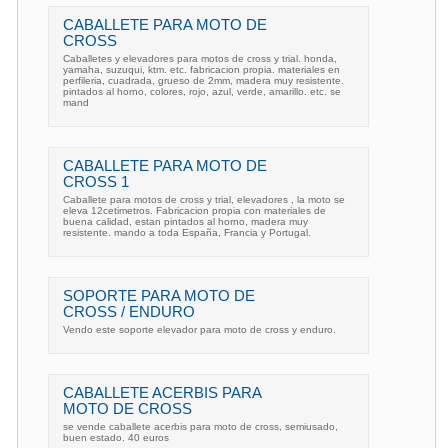
CABALLETE PARA MOTO DE
CROSS
Caballetes y elevadores para motos de cross y trial. honda,
yamaha, suzuqui, ktm. etc. fabricacion propia. materiales en
perfileria, cuadrada, grueso de 2mm, madera muy resistente.
pintados al horno, colores, rojo, azul, verde, amarillo. etc. se
mand
CABALLETE PARA MOTO DE
CROSS 1
Caballete para motos de cross y trial, elevadores , la moto se
eleva 12cetimetros. Fabricacion propia con materiales de
buena calidad, estan pintados al horno, madera muy
resistente. mando a toda España, Francia y Portugal.
SOPORTE PARA MOTO DE
CROSS / ENDURO
Vendo este soporte elevador para moto de cross y enduro.
CABALLETE ACERBIS PARA
MOTO DE CROSS
se vende caballete acerbis para moto de cross, semiusado,
buen estado. 40 euros