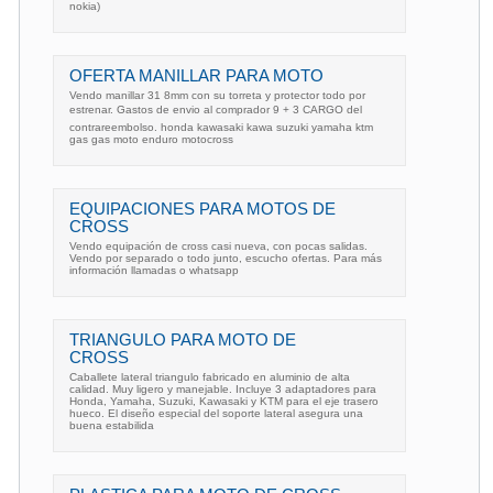
nokia)
OFERTA MANILLAR PARA MOTO
Vendo manillar 31 8mm con su torreta y protector todo por
estrenar. Gastos de envio al comprador 9 + 3 CARGO del
contrareembolso. honda kawasaki kawa suzuki yamaha ktm
gas gas moto enduro motocross
EQUIPACIONES PARA MOTOS DE
CROSS
Vendo equipación de cross casi nueva, con pocas salidas.
Vendo por separado o todo junto, escucho ofertas. Para más
información llamadas o whatsapp
TRIANGULO PARA MOTO DE
CROSS
Caballete lateral triangulo fabricado en aluminio de alta
calidad. Muy ligero y manejable. Incluye 3 adaptadores para
Honda, Yamaha, Suzuki, Kawasaki y KTM para el eje trasero
hueco. El diseño especial del soporte lateral asegura una
buena estabilida