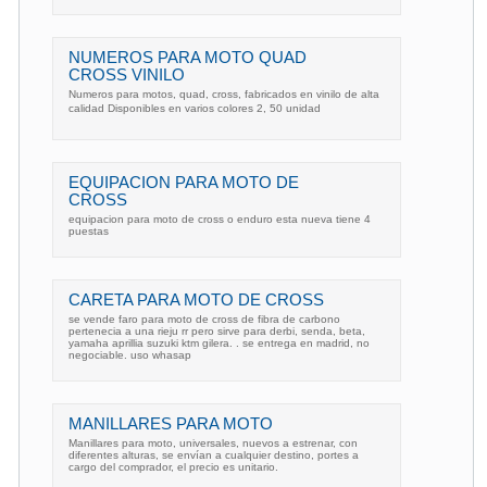
NUMEROS PARA MOTO QUAD
CROSS VINILO
Numeros para motos, quad, cross, fabricados en vinilo de alta
calidad Disponibles en varios colores 2, 50 unidad
EQUIPACION PARA MOTO DE
CROSS
equipacion para moto de cross o enduro esta nueva tiene 4
puestas
CARETA PARA MOTO DE CROSS
se vende faro para moto de cross de fibra de carbono
pertenecia a una rieju rr pero sirve para derbi, senda, beta,
yamaha aprillia suzuki ktm gilera. . se entrega en madrid, no
negociable. uso whasap
MANILLARES PARA MOTO
Manillares para moto, universales, nuevos a estrenar, con
diferentes alturas, se envían a cualquier destino, portes a
cargo del comprador, el precio es unitario.