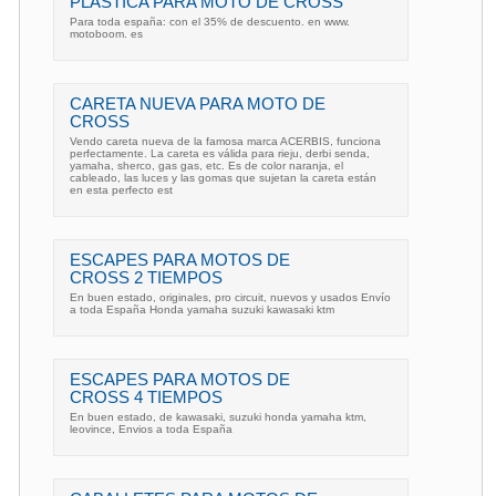
PLASTICA PARA MOTO DE CROSS
Para toda españa: con el 35% de descuento. en www.
motoboom. es
CARETA NUEVA PARA MOTO DE
CROSS
Vendo careta nueva de la famosa marca ACERBIS, funciona
perfectamente. La careta es válida para rieju, derbi senda,
yamaha, sherco, gas gas, etc. Es de color naranja, el
cableado, las luces y las gomas que sujetan la careta están
en esta perfecto est
ESCAPES PARA MOTOS DE
CROSS 2 TIEMPOS
En buen estado, originales, pro circuit, nuevos y usados Envío
a toda España Honda yamaha suzuki kawasaki ktm
ESCAPES PARA MOTOS DE
CROSS 4 TIEMPOS
En buen estado, de kawasaki, suzuki honda yamaha ktm,
leovince, Envios a toda España