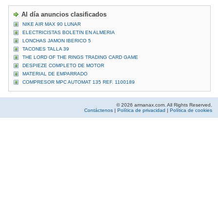
Al día anuncios clasificados
NIKE AIR MAX 90 LUNAR
ELECTRICISTAS BOLETIN EN ALMERIA
LONCHAS JAMON IBERICO 5
TACONES TALLA 39
THE LORD OF THE RINGS TRADING CARD GAME
DESPIEZE COMPLETO DE MOTOR
MATERIAL DE EMPARRADO
COMPRESOR MPC AUTOMAT 135 REF. 1100189
© 2026 armanax.com. All Rights Reserved.
Contáctenos
|
Política de privacidad
|
Política de cookies