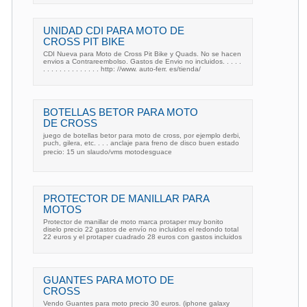
UNIDAD CDI PARA MOTO DE
CROSS PIT BIKE
CDI Nueva para Moto de Cross Pit Bike y Quads. No se hacen
envios a Contrareembolso. Gastos de Envio no incluidos. . . . .
. . . . . . . . . . . . . . http: //www. auto-ferr. es/tienda/
BOTELLAS BETOR PARA MOTO
DE CROSS
juego de botellas betor para moto de cross, por ejemplo derbi,
puch, gilera, etc. . . . anclaje para freno de disco buen estado
precio: 15 un slaudo/vms motodesguace
PROTECTOR DE MANILLAR PARA
MOTOS
Protector de manillar de moto marca protaper muy bonito
diselo precio 22 gastos de envío no incluidos el redondo total
22 euros y el protaper cuadrado 28 euros con gastos incluidos
GUANTES PARA MOTO DE
CROSS
Vendo Guantes para moto precio 30 euros. (iphone galaxy