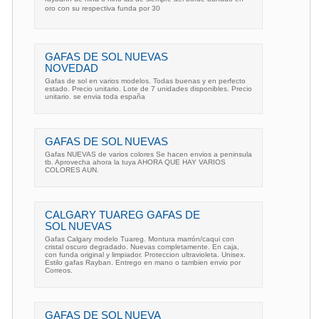
oro con su respectiva funda por 30
GAFAS DE SOL NUEVAS
NOVEDAD
Gafas de sol en varios modelos. Todas buenas y en perfecto
estado. Precio unitario. Lote de 7 unidades disponibles. Precio
unitario. se envia toda españa
GAFAS DE SOL NUEVAS
Gafas NUEVAS de varios colores Se hacen envios a peninsula
tb. Aprovecha ahora la tuya AHORA QUE HAY VARIOS
COLORES AUN.
CALGARY TUAREG GAFAS DE
SOL NUEVAS
Gafas Calgary modelo Tuareg. Montura marrón/caqui con
cristal oscuro degradado. Nuevas completamente. En caja,
con funda original y limpiador. Proteccion ultravioleta. Unisex.
Estilo gafas Rayban. Entrego en mano o tambien envio por
Correos.
GAFAS DE SOL NUEVA