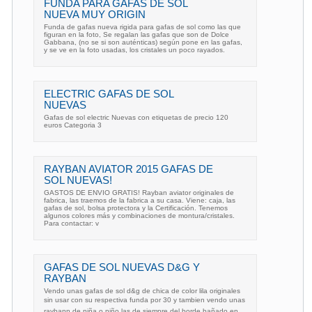
FUNDA PARA GAFAS DE SOL
NUEVA MUY ORIGIN
Funda de gafas nueva rigida para gafas de sol como las que
figuran en la foto, Se regalan las gafas que son de Dolce
Gabbana, (no se si son auténticas) según pone en las gafas,
y se ve en la foto usadas, los cristales un poco rayados.
ELECTRIC GAFAS DE SOL
NUEVAS
Gafas de sol electric Nuevas con etiquetas de precio 120
euros Categoria 3
RAYBAN AVIATOR 2015 GAFAS DE
SOL NUEVAS!
GASTOS DE ENVIO GRATIS! Rayban aviator originales de
fabrica, las traemos de la fabrica a su casa. Viene: caja, las
gafas de sol, bolsa protectora y la Certificación. Tenemos
algunos colores más y combinaciones de montura/cristales.
Para contactar: v
GAFAS DE SOL NUEVAS D&G Y
RAYBAN
Vendo unas gafas de sol d&g de chica de color lila originales
sin usar con su respectiva funda por 30 y tambien vendo unas
raybann de niña o niño las de siempre del borde bañado en