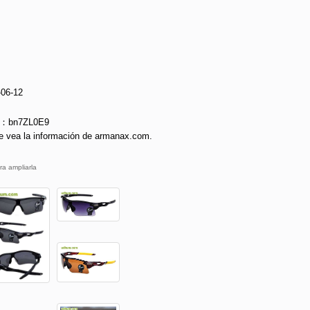
-06-12
ie：bn7ZL0E9
e vea la información de armanax.com.
ra ampliarla