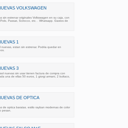
 NUEVAS VOLKSWAGEN
 sin estrenar originales Volkswagen en su caja, con
 Polo, Passat, Scirocco, etc. . Whatsapp. Gastos de
NUEVAS 1
 nuevas, estan sin estrenar. Podria quedar en
eos.
NUEVAS 3
sol nuevas sin usar tienen factura de compra con
ada una de ellas 50 euros, 1 giorgi armani, 2 bultaco,
NUEVAS DE OPTICA
s de optica baratas. estilo rayban modernas de color
no pesan.