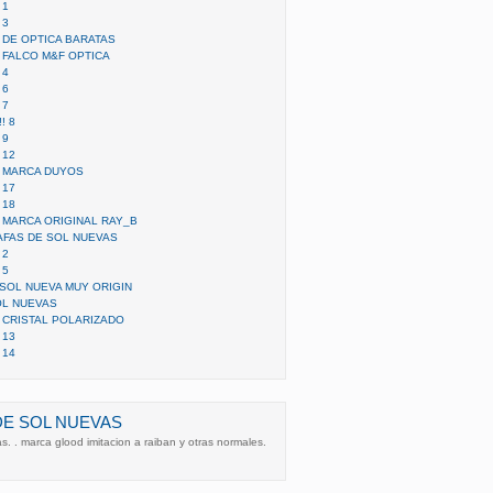
 1
 3
 DE OPTICA BARATAS
 FALCO M&F OPTICA
 4
 6
 7
! 8
 9
 12
S MARCA DUYOS
 17
 18
 MARCA ORIGINAL RAY_B
FAS DE SOL NUEVAS
 2
 5
SOL NUEVA MUY ORIGIN
OL NUEVAS
 CRISTAL POLARIZADO
 13
 14
DE SOL NUEVAS
. . marca glood imitacion a raiban y otras normales.