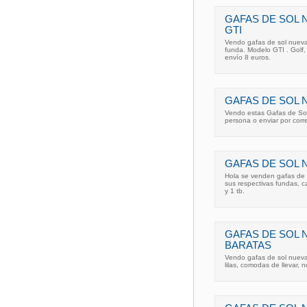
GAFAS DE SOL
GTI
Vendo gafas de sol nuevas
funda. Modelo GTI . Golf,
envío 8 euros.
GAFAS DE SOL 
Vendo estas Gafas de Sol
persona o enviar por corr
GAFAS DE SOL 
Hola se venden gafas de 
sus respectivas fundas, c
y 1 tb.
GAFAS DE SOL 
BARATAS
Vendo gafas de sol nueva
lilas, comodas de llevar, 