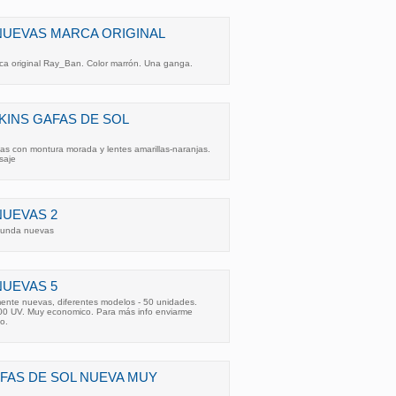
NUEVAS MARCA ORIGINAL
ca original Ray_Ban. Color marrón. Una ganga.
INS GAFAS DE SOL
as con montura morada y lentes amarillas-naranjas.
saje
NUEVAS 2
 funda nuevas
NUEVAS 5
mente nuevas, diferentes modelos - 50 unidades.
400 UV. Muy economico. Para más info enviarme
o.
FAS DE SOL NUEVA MUY