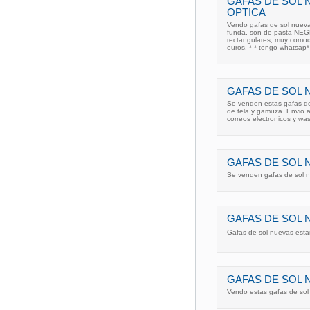
GAFAS DE SOL 
OPTICA
Vendo gafas de sol nuevas
funda. son de pasta NEGRA
rectangulares, muy comod
euros. * * tengo whatsap*
GAFAS DE SOL 
Se venden estas gafas de
de tela y gamuza. Envio 
correos electronicos y wa
GAFAS DE SOL 
Se venden gafas de sol n
GAFAS DE SOL 
Gafas de sol nuevas estam
GAFAS DE SOL N
Vendo estas gafas de sol