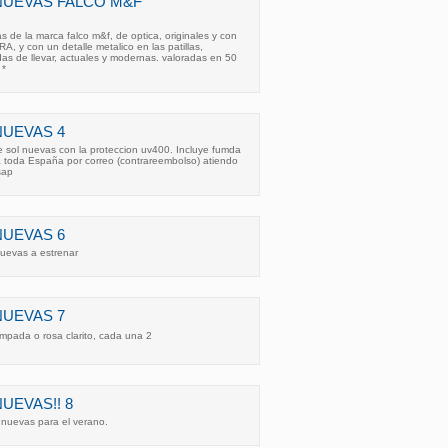
NUEVAS FALCO M&F
 de la marca falco m&f, de optica, originales y con
, y con un detalle metalico en las patillas,
as de llevar, actuales y modernas. valoradas en 50
 *
NUEVAS 4
 sol nuevas con la proteccion uv400. Incluye fumda
a toda España por correo (contrareembolso) atiendo
sap
NUEVAS 6
uevas a estrenar
NUEVAS 7
pada o rosa clarito, cada una 2
UEVAS!! 8
 nuevas para el verano.