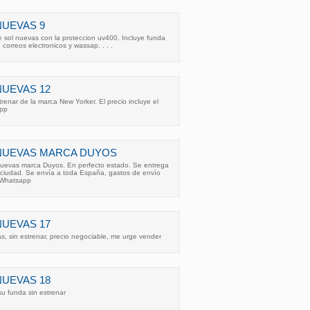
NUEVAS 9
 sol nuevas con la proteccion uv400. Incluye funda
correos electronicos y wassap. . . .
NUEVAS 12
renar de la marca New Yorker. El precio incluye el
app
 NUEVAS MARCA DUYOS
uevas marca Duyos. En perfecto estado. Se entrega
ciudad. Se envía a toda España, gastos de envío
. Whatsapp
NUEVAS 17
, sin estrenar, precio negociable, me urge vender
NUEVAS 18
u funda sin estrenar