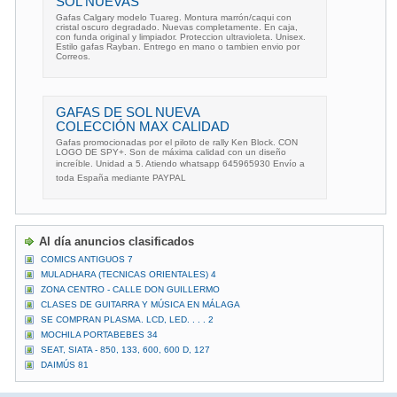
SOL NUEVAS
Gafas Calgary modelo Tuareg. Montura marrón/caqui con
cristal oscuro degradado. Nuevas completamente. En caja,
con funda original y limpiador. Proteccion ultravioleta. Unisex.
Estilo gafas Rayban. Entrego en mano o tambien envio por
Correos.
GAFAS DE SOL NUEVA
COLECCIÓN MAX CALIDAD
Gafas promocionadas por el piloto de rally Ken Block. CON
LOGO DE SPY+. Son de máxima calidad con un diseño
increíble. Unidad a 5. Atiendo whatsapp 645965930 Envío a
toda España mediante PAYPAL
Al día anuncios clasificados
COMICS ANTIGUOS 7
MULADHARA (TECNICAS ORIENTALES) 4
ZONA CENTRO - CALLE DON GUILLERMO
CLASES DE GUITARRA Y MÚSICA EN MÁLAGA
SE COMPRAN PLASMA. LCD, LED. . . . 2
MOCHILA PORTABEBES 34
SEAT, SIATA - 850, 133, 600, 600 D, 127
DAIMÚS 81