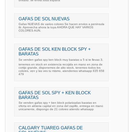
unitario. se envia toda españa
GAFAS DE SOL NUEVAS
Gafas NUEVAS de varios colores Se hacen envios a peninsula
tb. Aprovecha ahora la tuya AHORA QUE HAY VARIOS
COLORES AUN.
GAFAS DE SOL KEN BLOCK SPY +
BARATAS
Se venden gafas spy ken block muy baratas a 5 si te llevas 3,
tenemos en stock en existencia recojida en mano en zona de
cortijo grande, disponemos de alto stock, tenemos todos los
colores, ven y las ves tu mismo, atendemos whatsapp 635 658
479
GAFAS DE SOL SPY + KEN BLOCK
BARATAS
Se venden gafas spy + ken block polarizadas baratas en
oferta en almeria capital en zona del zapillo, entrega en mano
unicamente, dispongo de 21 colores atiendo whatsapp
CALGARY TUAREG GAFAS DE