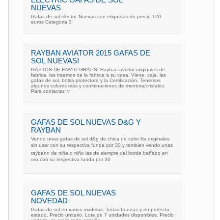
NUEVAS
Gafas de sol electric Nuevas con etiquetas de precio 120
euros Categoria 3
RAYBAN AVIATOR 2015 GAFAS DE
SOL NUEVAS!
GASTOS DE ENVIO GRATIS! Rayban aviator originales de
fabrica, las traemos de la fabrica a su casa. Viene: caja, las
gafas de sol, bolsa protectora y la Certificación. Tenemos
algunos colores más y combinaciones de montura/cristales.
Para contactar: v
GAFAS DE SOL NUEVAS D&G Y
RAYBAN
Vendo unas gafas de sol d&g de chica de color lila originales
sin usar con su respectiva funda por 30 y tambien vendo unas
raybann de niña o niño las de siempre del borde bañado en
oro con su respectiva funda por 30
GAFAS DE SOL NUEVAS
NOVEDAD
Gafas de sol en varios modelos. Todas buenas y en perfecto
estado. Precio unitario. Lote de 7 unidades disponibles. Precio