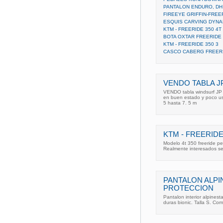
PANTALON ENDURO, DH
FIREEYE GRIFFIN-FREE
ESQUIS CARVING DYNA
KTM - FREERIDE 350 4T
BOTA OXTAR FREERIDE
KTM - FREERIDE 350 3
CASCO CABERG FREERI
VENDO TABLA J
VENDO tabla windsurf JP 
en buen estado y poco us
5 hasta 7. 5 m
KTM - FREERIDE
Modelo 4t 350 freeride pe
Realmente interesados se
PANTALON ALPI
PROTECCION
Pantalon interior alpinest
duras bionic. Talla S. Co