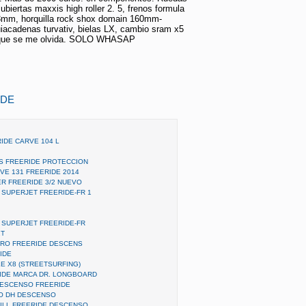
ubiertas maxxis high roller 2. 5, frenos formula
3mm, horquilla rock shox domain 160mm-
iacadenas turvativ, bielas LX, cambio sram x5
 que se me olvida. SOLO WHASAP
IDE
IDE CARVE 104 L
S FREERIDE PROTECCION
VE 131 FREERIDE 2014
R FREERIDE 3/2 NUEVO
 SUPERJET FREERIDE-FR 1
 SUPERJET FREERIDE-FR
2T
RO FREERIDE DESCENS
IDE
E X8 (STREETSURFING)
IDE MARCA DR. LONGBOARD
DESCENSO FREERIDE
O DH DESCENSO
ILL FREERIDE DESCENSO