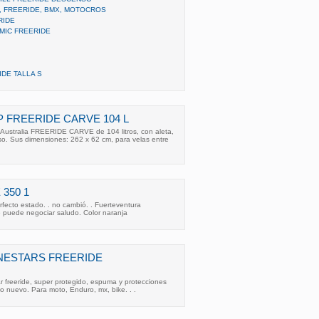
, FREERIDE, BMX, MOTOCROS
RIDE
MIC FREERIDE
DE TALLA S
P FREERIDE CARVE 104 L
Australia FREERIDE CARVE de 104 litros, con aleta,
o. Sus dimensiones: 262 x 62 cm, para velas entre
 350 1
rfecto estado. . no cambió. . Fuerteventura
 puede negociar saludo. Color naranja
NESTARS FREERIDE
ar freeride, super protegido, espuma y protecciones
mo nuevo. Para moto, Enduro, mx, bike. . .