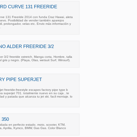
RD CURVE 131 FREERIDE
rve 131 Freeride 2014 con funda Craz Hawai, aleta
uevo. Posibilidad de vender también aparejos
il, prolongador, velas etc. Envio más información y
.
O ALDER FREERIDE 3/2
r 3/2 freeride xstretch. Manga corta. Hombre, talla
l gris y negro. (Playa, Olas, wetsuit Surf, Winsurf).
Y PIPE SUPERJET
et freeride-freestyle escapes factory pipe type b
 superjet 701. totalmente nuevo en su caja , te
ad y patada que alcanza tu jet ski. facil montaje. lo
 350
idada en perfecto estado. moto, scooter, KTM,
, Aprilia, Kymco, BMW, Gas Gas. Color Blanco