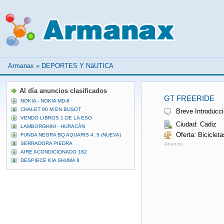
Armanax
»
DEPORTES Y NáUTICA
Al día anuncios clasificados
GT FREERIDE
NOKIA - NOKIA MD-8
CHALET 90 M EN BUSOT
Breve Introducci
VENDO LIBROS 1 DE LA ESO
Ciudad: Cadiz
LAMBORGHINI - HURACÁN
Oferta: Biciclet
FUNDA NEGRA BQ AQUARIS 4. 5 (NUEVA)
SERRADORA PIEDRA
Anuncio
AIRE ACONDICIONADO 182
DESPIECE KIA SHUMA II