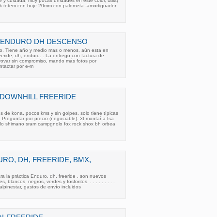
e y cuidada, muy pocas unidades en este color, talla(
hock totem con buje 20mm con palometa -amortiguador
E/ENDURO DH DESCENSO
vo. Tiene año y medio mas o menos, aún esta en
eeride, dh, enduro. . La entrego con factura de
rovar sin compromiso, mando más fotos por
ntactar por e-m
 DOWNHILL FREERIDE
s de kona, pocos kms y sin golpes, solo tiene típicas
Preguntar por precio (negociable). 3t montaña fsa
elo shimano sram campgnolo fox rock shox bh orbea
RO, DH, FREERIDE, BMX,
 la práctica Enduro, dh, freeride , son nuevos
s, blancos, negros, verdes y fosforitos. . . . . . . . . .
 alpinestar, gastos de envío incluidos