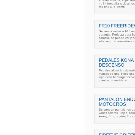
edicion limitada, impecabl
m, l ) -horquilla rock sc
fox dhx 4. o -cambi
FR10 FREERID
Se vende rockride fr10 e
garantia. Perfecta para fr
compra, se puede ver y p
whatsapp, interesados co
PEDALES KONA
DESCENSO
Pedales aluminio originale
marcas de uso. Poco uso. 
zipp ness bontrager cerv
giant scott merida fo
PANTALON ENDU
MOTOCROS
Se venden pantalones para
varios colores : rojos, azule
kenny, Fox, troylee, Thor,