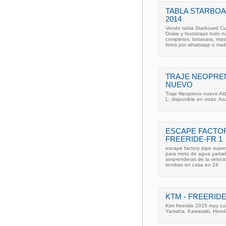
TABLA STARBOA
2014
Vendo tabla Starboard Cu
Drake y footstraps todo n
completos, botavara, mast
fotos por whatsapp o mail
TRAJE NEOPREN
NUEVO
Traje Neopreno nuevo Alde
L, disponible en otras. Azu
ESCAPE FACTOR
FREERIDE-FR 1
escape factory pipe superj
para moto de agua yamaha
sorprenderas de la velocid
tendras en casa en 24
KTM - FREERIDE
Ktm freeride 2015 muy cu
Yamaha, Kawasaki, Honda