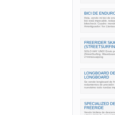
BICI DE ENDUR
Hola, vendo mi bici de en
bici está impecable, toda
bikecheck: Cuadro: mondr
Amortiguador: fox Llantas
FREERIDER SKA
(STREETSURFIN
SOLO HAY UNO! Envio por
(StreetSurfing, Waveboar
v=mmsouaipzxg
LONGBOARD DE
LONGBOARD
Se vende longboard de fr
rodamientos de precisión B
nuevisimo todo ruedas im
SPECIALIZED D
FREERIDE
Vendo bicileta de descens