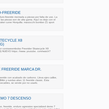
O-FREERIDE
duro-freeride montada a piezas por falta de uso. La
s las piezas son de alta gama. Aquí os dejo con el
aker curve Horquilla: marzocchi bomber Z1 sport
TECYCLE X8
G)
 contrareembolso Freerider Skatecycle X8
d) NUEVO https: //www. youtube. com/watch?
 FREERIDE MARCA DR.
eeride con acabado de carbono. Lleva ejes calibe,
iltin y ruedas abec 11 freeride classic. Esta
pecables, se vende por no usarlo.
EMO 7 DESCENSO
o, freeride, enduro agressivo specialized demo 7