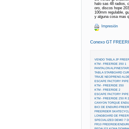
halo sas 48 radios, c
oro, discos hope 20
100mm regulable, gu
y alguna cosa mas
Impresión
Conexo GT FREER
VENDO TABLA JP FREER
KTM - FREERIDE 350 1
PANTALON ALPINESTAR
TABLA STARBOARD CUR
TRAJE NEOPRENO ALDE
ESCAPE FACTORY PIPE
KTM - FREERIDE 350
KTM - FREERIDE 2
ESCAPE FACTORY PIPE
KTM - FREERIDE 250 R 
CANYON TORQUE ENDU
BICI DE ENDURO-FREER
FREERIDER SKATECYCL
LONGBOARD DE FREER
SPECIALIZED DEMO 7 
FR10 FREERIDE/ENDUR
PEDALES KONA DOWNH