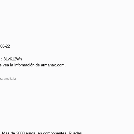
-06-22
ie：8Lv612Wn
e vea la información de armanax.com.
ra ampliarla
r. Mas de 2000 euros. en componentes. Ruedas