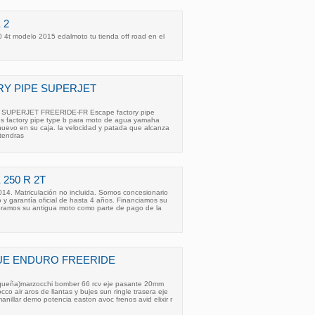
 2
 4t modelo 2015 edalmoto tu tienda off road en el
Y PIPE SUPERJET
UPERJET FREERIDE-FR Escape factory pipe
pes factory pipe type b para moto de agua yamaha
nuevo en su caja. la velocidad y patada que alcanza
o tendras
 250 R 2T
14. Matriculación no incluida. Somos concesionario
ico y garantía oficial de hasta 4 años. Financiamos su
ramos su antigua moto como parte de pago de la
E ENDURO FREERIDE
equeña)marzocchi bomber 66 rcv eje pasante 20mm
co air aros de llantas y bujes sun ringle trasera eje
nillar demo potencia easton avoc frenos avid elixir r