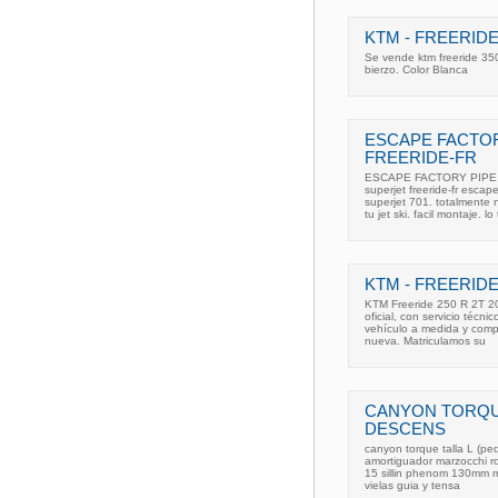
KTM - FREERIDE
Se vende ktm freeride 350
bierzo. Color Blanca
ESCAPE FACTOR
FREERIDE-FR
ESCAPE FACTORY PIPE S
superjet freeride-fr esca
superjet 701. totalmente 
tu jet ski. facil montaje. l
KTM - FREERIDE
KTM Freeride 250 R 2T 20
oficial, con servicio técn
vehículo a medida y comp
nueva. Matriculamos su
CANYON TORQU
DESCENS
canyon torque talla L (p
amortiguador marzocchi roc
15 sillin phenom 130mm ma
vielas guia y tensa