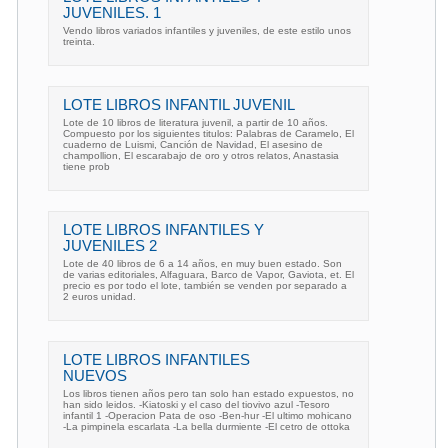
JUVENILES. 1
Vendo libros variados infantiles y juveniles, de este estilo unos
treinta.
LOTE LIBROS INFANTIL JUVENIL
Lote de 10 libros de literatura juvenil, a partir de 10 años.
Compuesto por los siguientes titulos: Palabras de Caramelo, El
cuaderno de Luismi, Canción de Navidad, El asesino de
champollion, El escarabajo de oro y otros relatos, Anastasia
tiene prob
LOTE LIBROS INFANTILES Y
JUVENILES 2
Lote de 40 libros de 6 a 14 años, en muy buen estado. Son
de varias editoriales, Alfaguara, Barco de Vapor, Gaviota, et. El
precio es por todo el lote, también se venden por separado a
2 euros unidad.
LOTE LIBROS INFANTILES
NUEVOS
Los libros tienen años pero tan solo han estado expuestos, no
han sido leidos. -Kiatoski y el caso del tiovivo azul -Tesoro
infantil 1 -Operacion Pata de oso -Ben-hur -El ultimo mohicano
-La pimpinela escarlata -La bella durmiente -El cetro de ottoka