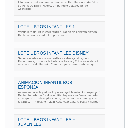
Libro que contiene seis aventuras de Bob Esponja. Històries
de Fons de Bikini. Nuevo, en perfecto estado. Tengo
whatsapp.
LOTE LIBROS INFANTILES 1
Vendo lote de 19 libros infantiles. Todos en perfecto estado.
Cualquier duda contacten por correo.
LOTE LIBROS INFANTILES DISNEY
Se vende lote de libros infantiles de disney: el rey leon,
Pocahontas, toy story, la bella y la bestia y 2 libros de aladdin.
se envia a toda España Contactar por correo o whatssap
ANIMACION INFANTIL BOB
ESPONJA!!
Animación infantil junto a tu personaje FAvorito Bob esponja!!!
Recien llegada de fondo de bikini llegara a tu fiesta cargado
de sorpresas: bailes, pintacaras, momento tarta, entrega de
regalitos. . . Y mucho mas!!! Reservalo para tu fiesta y sorpren
LOTE LIBROS INFANTILES Y
JUVENILES