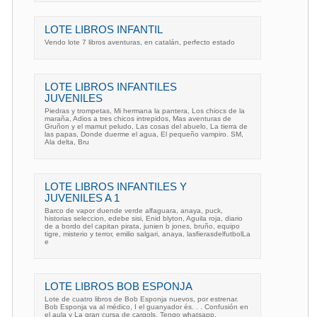
LOTE LIBROS INFANTIL
Vendo lote 7 libros aventuras, en catalán, perfecto estado
LOTE LIBROS INFANTILES
JUVENILES
Piedras y trompetas, Mi hermana la pantera, Los chiocs de la
maraña, Adios a tres chicos intrepidos, Mas aventuras de
Gruñon y el mamut peludo, Las cosas del abuelo, La tierra de
las papas, Donde duerme el agua, El pequeño vampiro. SM,
Ala delta, Bru
LOTE LIBROS INFANTILES Y
JUVENILES A 1
Barco de vapor duende verde alfaguara, anaya, puck,
historias seleccion, edebe sisi, Enid blyton, Aguila roja, diario
de a bordo del capitan pirata, junien b jones, bruño, equipo
tigre, misterio y terror, emilio salgari, anaya, lasfierasdelfutbolLa
e
LOTE LIBROS BOB ESPONJA
Lote de cuatro libros de Bob Esponja nuevos, por estrenar.
Bob Esponja va al médico, I el guanyador és. . . Confusión en
el aula y La gran cursa de cargols. Tengo whatsapp.