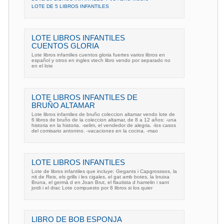
LOTE DE 5 LIBROS INFANTILES
LOTE LIBROS INFANTILES
CUENTOS GLORIA
Lote libros infantiles cuentos gloria fuertes varios libros en
español y otros en ingles vtech libro vendo por separado no
en el lote
LOTE LIBROS INFANTILES DE
BRUÑO ALTAMAR
Lote libros infantiles de bruño coleccion altamar vendo lote de
6 libros de bruño de la coleccion altamar, de 8 a 12 años: -una
historia en la historia. -selim, el vendedor de alegria. -los casos
del comisario antonino. -vacaciones en la cocina. -mao
LOTE LIBROS INFANTILES
Lote de libros infantiles que incluye: Gegants i Capgrosssos, la
nit de Reis, els grills i les cigales, el gat amb botes, la bruixa
Bruna, el germà d en Joan Brut, el flautista d hamelin i sant
jordi i el drac Lote compuesto por 8 libros si los quier
LIBRO DE BOB ESPONJA