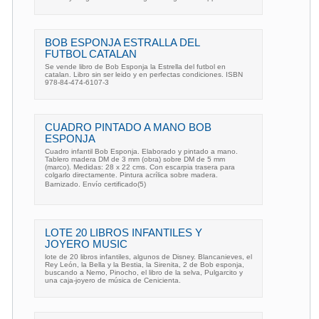
BOB ESPONJA ESTRALLA DEL
FUTBOL CATALAN
Se vende libro de Bob Esponja la Estrella del futbol en
catalan. Libro sin ser leido y en perfectas condiciones. ISBN
978-84-474-6107-3
CUADRO PINTADO A MANO BOB
ESPONJA
Cuadro infantil Bob Esponja. Elaborado y pintado a mano.
Tablero madera DM de 3 mm (obra) sobre DM de 5 mm
(marco). Medidas: 28 x 22 cms. Con escarpia trasera para
colgarlo directamente. Pintura acrílica sobre madera.
Barnizado. Envío certificado(5)
LOTE 20 LIBROS INFANTILES Y
JOYERO MUSIC
lote de 20 libros infantiles, algunos de Disney. Blancanieves, el
Rey León, la Bella y la Bestia, la Sirenita, 2 de Bob esponja,
buscando a Nemo, Pinocho, el libro de la selva, Pulgarcito y
una caja-joyero de música de Cenicienta.