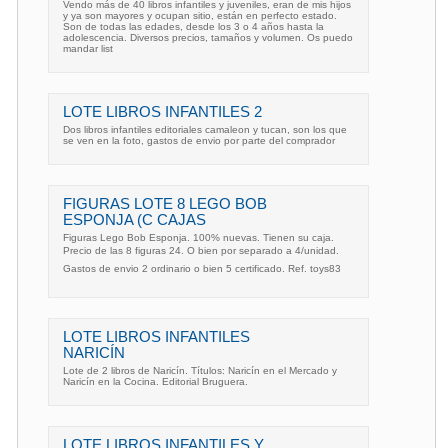
Vendo más de 40 libros infantiles y juveniles, eran de mis hijos
y ya son mayores y ocupan sitio, están en perfecto estado.
Son de todas las edades, desde los 3 o 4 años hasta la
adolescencia. Diversos precios, tamaños y volumen. Os puedo
mandar list
LOTE LIBROS INFANTILES 2
Dos libros infantiles editoriales camaleon y tucan, son los que
se ven en la foto, gastos de envio por parte del comprador
FIGURAS LOTE 8 LEGO BOB
ESPONJA (C CAJAS
Figuras Lego Bob Esponja. 100% nuevas. Tienen su caja.
Precio de las 8 figuras 24. O bien por separado a 4/unidad.
Gastos de envio 2 ordinario o bien 5 certificado. Ref. toys83
LOTE LIBROS INFANTILES
NARICÍN
Lote de 2 libros de Naricín. Títulos: Naricín en el Mercado y
Naricín en la Cocina. Editorial Bruguera.
LOTE LIBROS INFANTILES Y