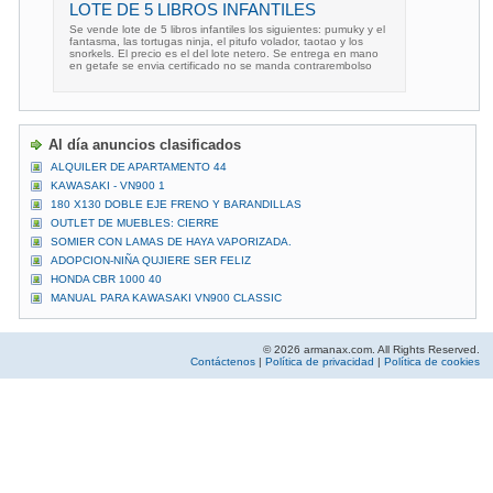
LOTE DE 5 LIBROS INFANTILES
Se vende lote de 5 libros infantiles los siguientes: pumuky y el
fantasma, las tortugas ninja, el pitufo volador, taotao y los
snorkels. El precio es el del lote netero. Se entrega en mano
en getafe se envia certificado no se manda contrarembolso
Al día anuncios clasificados
ALQUILER DE APARTAMENTO 44
KAWASAKI - VN900 1
180 X130 DOBLE EJE FRENO Y BARANDILLAS
OUTLET DE MUEBLES: CIERRE
SOMIER CON LAMAS DE HAYA VAPORIZADA.
ADOPCION-NIÑA QUJIERE SER FELIZ
HONDA CBR 1000 40
MANUAL PARA KAWASAKI VN900 CLASSIC
© 2026 armanax.com. All Rights Reserved.
Contáctenos
|
Política de privacidad
|
Política de cookies