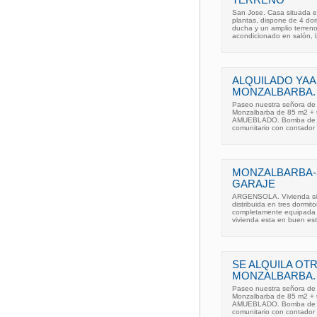
TERRENO
San Jose. Casa situada e
plantas, dispone de 4 dor
ducha y un amplio terrenoe
acondicionado en salón, 
ALQUILADO YAA
MONZALBARBA.
Paseo nuestra señora de 
Monzalbarba de 85 m2 + 
AMUEBLADO. Bomba de calo
comunitario con contador 
MONZALBARBA-3
GARAJE
ARGENSOLA. Vivienda si
distribuida en tres dormi
completamente equipada c
vivienda esta en buen es
SE ALQUILA OT
MONZALBARBA.
Paseo nuestra señora de 
Monzalbarba de 85 m2 + 
AMUEBLADO. Bomba de calo
comunitario con contador 