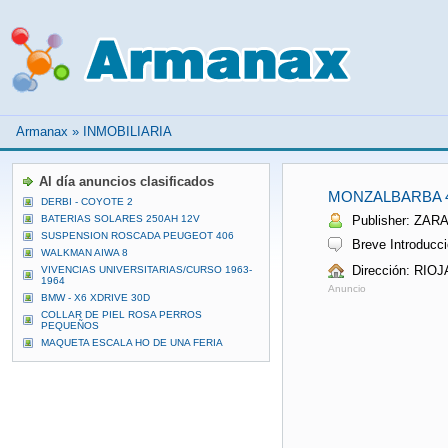
Armanax
»
INMOBILIARIA
Al día anuncios clasificados
MONZALBARBA 
DERBI - COYOTE 2
BATERIAS SOLARES 250AH 12V
Publisher: ZA
SUSPENSION ROSCADA PEUGEOT 406
Breve Introducci
WALKMAN AIWA 8
Dirección: RIOJ
VIVENCIAS UNIVERSITARIAS/CURSO 1963-
1964
Anuncio
BMW - X6 XDRIVE 30D
COLLAR DE PIEL ROSA PERROS
PEQUEÑOS
MAQUETA ESCALA HO DE UNA FERIA