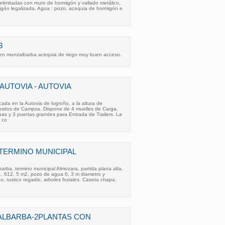
limitadas con muro de hormigón y vallado metálico,
gón legalizada. Agua : pozo, acequia de hormigón e
3
en monzalbarba acequia de riego muy buen acceso.
UTOVIA - AUTOVIA
da en la Autovia de logroño, a la altura de
sitos de Campsa. Dispone de 4 muelles de Carga,
inas y 3 puertas grandes para Entrada de Trailers. La
a co
TERMINO MUNICIPAL
rba, termino municipal Almozara, partida plana alta,
1. 612, 5 m2, pozo de agua 0, 3 m diametro y
o, rustico regadio, arboles frutales. Caseta chapa.
ALBARBA-2PLANTAS CON