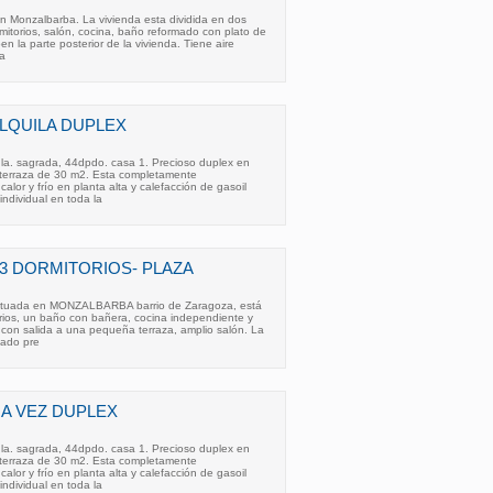
n Monzalbarba. La vivienda esta dividida en dos
mitorios, salón, cocina, baño reformado con plato de
n la parte posterior de la vivienda. Tiene aire
la
LQUILA DUPLEX
la. sagrada, 44dpdo. casa 1. Precioso duplex en
terraza de 30 m2. Esta completamente
r y frío en planta alta y calefacción de gasoil
individual en toda la
 DORMITORIOS- PLAZA
tuada en MONZALBARBA barrio de Zaragoza, está
torios, un baño con bañera, cocina independiente y
on salida a una pequeña terraza, amplio salón. La
tado pre
RA VEZ DUPLEX
la. sagrada, 44dpdo. casa 1. Precioso duplex en
terraza de 30 m2. Esta completamente
r y frío en planta alta y calefacción de gasoil
individual en toda la