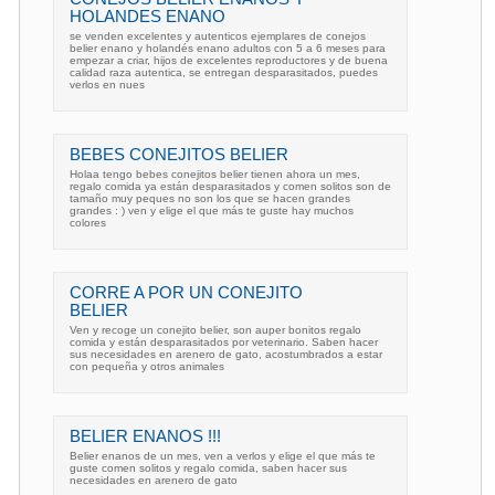
HOLANDES ENANO
se venden excelentes y autenticos ejemplares de conejos
belier enano y holandés enano adultos con 5 a 6 meses para
empezar a criar, hijos de excelentes reproductores y de buena
calidad raza autentica, se entregan desparasitados, puedes
verlos en nues
BEBES CONEJITOS BELIER
Holaa tengo bebes conejitos belier tienen ahora un mes,
regalo comida ya están desparasitados y comen solitos son de
tamaño muy peques no son los que se hacen grandes
grandes : ) ven y elige el que más te guste hay muchos
colores
CORRE A POR UN CONEJITO
BELIER
Ven y recoge un conejito belier, son auper bonitos regalo
comida y están desparasitados por veterinario. Saben hacer
sus necesidades en arenero de gato, acostumbrados a estar
con pequeña y otros animales
BELIER ENANOS !!!
Belier enanos de un mes, ven a verlos y elige el que más te
guste comen solitos y regalo comida, saben hacer sus
necesidades en arenero de gato