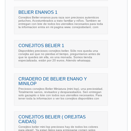
BELIER ENANOS 1
Conejitos Belier enanos pura raza son preciosos autenticos
peluches. Acostumbrados a trato familiar y niños. Tambien se
entregan con lote de todos los utensilios necesarios para toda
la informacion entra en mi pagina www. conejosbelant. com
CONEJITOS BELIER 1
Disponibles preciosos conejitos belier. Sólo nos queda una
conejita así que no pierdas el tiempo, preguntanos antes de
que te quedes sin ella, es una monada. Somos tienda
especializada. están por 20 euros. Atiendo whatsapp.
CRIADERO DE BELIER ENANO Y
MINILOP
Preciosos conejitos Belier Miniatura (mini lop), una preciosidad.
Totalmente sanos, revisados y desparasitados. Sen entregan
solo gazapito o lote con todos sus utensilios necesarios. Para
tener toda la informacion o ver los conejitos disponibles con
CONEJITOS BELIER ( OREJITAS
CAIDAS)
Conejitos belier mini lop preciosos hay de todos los colores
para elegir!. Ya estan listos para entregarse comen solos