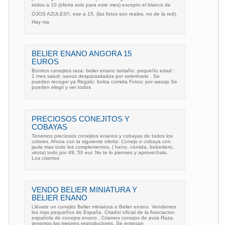
todos a 10 (oferta solo para este mes) excepto el blanco de
OJOS AZULES!!, ese a 15. (las fotos son reales, no de la red).
Hay ma
BELIER ENANO ANGORA 15
EUROS
Bonitos conejitos raza: belier enano tamaño: pequeño edad :
1 mes salud: sanos desparasitados por veterinario . Se
pueden recoger ya Regalo: bolsa comida Fotos: por wasap Se
pueden elegir y ver todos
PRECIOSOS CONEJITOS Y
COBAYAS
Tenemos preciosos conejitos enanos y cobayas de todos los
colores. Ahora con la siguiente oferta: Conejo o cobaya con
jaula mas todo los complementos, ( heno, comida, bebedero,
viruta) todo por 49, 50 eur. No te lo pienses y aprovechalo.
Los criamos
VENDO BELIER MINIATURA Y
BELIER ENANO
Llévate un conejito Belier miniatura o Belier enano. Vendemos
los mas pequeños de España. Criador oficial de la Asociacion
española de conejos enano , Criamos conejos de pura Raza.
tenemos los mejores reproductores. Se entegan