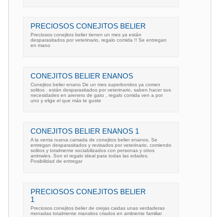
PRECIOSOS CONEJITOS BELIER
Preciosos conejitos belier tienen un mes ya están
desparasitados por veterinario, regalo comida !! Se entregan
en mano
CONEJITOS BELIER ENANOS
Conejitos belier enano De un mes superbonitos ya comen
solitos . están desparasitados por veterinario, saben hacer sus
necesidades en arenero de gato , regalo comida ven a por
uno y elige el que más te guste
CONEJITOS BELIER ENANOS 1
A la venta nueva camada de conejitos belier enanos. Se
entregan desparasitados y revisados por veterinario, comiendo
solitos y totalmente sociabilizados con personas y otros
animales. Son el regalo ideal para todas las edades.
Posibilidad de entregar
PRECIOSOS CONEJITOS BELIER
1
Preciosos conejitos belier de orejas caidas unas verdaderas
monadas totalmente mansitos criados en ambiente familiar