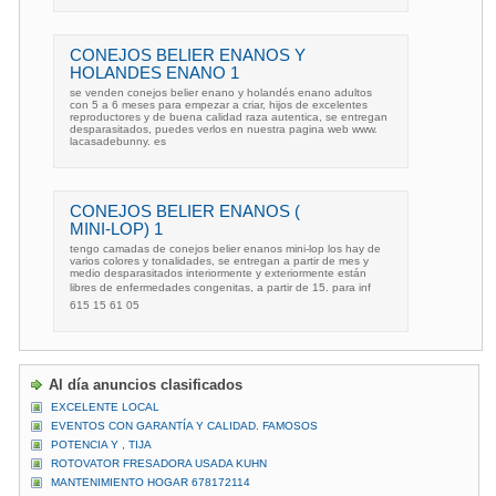
CONEJOS BELIER ENANOS Y
HOLANDES ENANO 1
se venden conejos belier enano y holandés enano adultos
con 5 a 6 meses para empezar a criar, hijos de excelentes
reproductores y de buena calidad raza autentica, se entregan
desparasitados, puedes verlos en nuestra pagina web www.
lacasadebunny. es
CONEJOS BELIER ENANOS (
MINI-LOP) 1
tengo camadas de conejos belier enanos mini-lop los hay de
varios colores y tonalidades, se entregan a partir de mes y
medio desparasitados interiormente y exteriormente están
libres de enfermedades congenitas, a partir de 15. para inf
615 15 61 05
Al día anuncios clasificados
EXCELENTE LOCAL
EVENTOS CON GARANTÍA Y CALIDAD. FAMOSOS
POTENCIA Y , TIJA
ROTOVATOR FRESADORA USADA KUHN
MANTENIMIENTO HOGAR 678172114