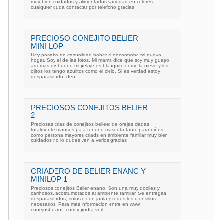
muy bien cuidados y alimentados variedad en colores
cualquier duda contactar por telefono gracias
PRECIOSO CONEJITO BELIER
MINI LOP
Hey pasaba de casualidad haber si encontraba mi nuevo
hogar. Soy el de las fotos. Mi mama dice que soy muy guapo
ademas de bueno mi pelaje es blanquito como la nieve y los
ojitos los tengo azulitos como el cielo. Si es verdad estoy
desparasitado. den
PRECIOSOS CONEJITOS BELIER
2
Preciosas crias de conejitos belieer de orejas ciadas
totalmente mansos para tener e mascota tanto para niños
como persona mayores criads en ambiente familiar muy bien
cuidados no lo dudes ven a verlos gracias
CRIADERO DE BELIER ENANO Y
MINILOP 1
Preciosos conejitos Belier enano. Son una muy dociles y
cariñosos, acostumbrados al ambiente familiar. Se entregan
desparasitados, solos o con jaula y todos los utensilios
necesarios. Para mas informacion entre en www.
conejosbelant. com y podra verl