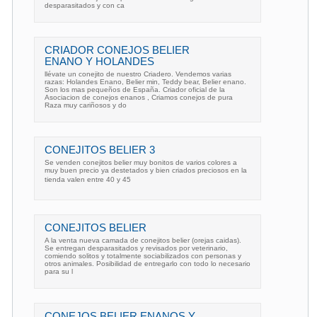
desparasitados y con ca
CRIADOR CONEJOS BELIER
ENANO Y HOLANDES
llévate un conejito de nuestro Criadero. Vendemos varias
razas: Holandes Enano, Belier min, Teddy bear, Belier enano.
Son los mas pequeños de España. Criador oficial de la
Asociacion de conejos enanos , Criamos conejos de pura
Raza muy cariñosos y do
CONEJITOS BELIER 3
Se venden conejitos belier muy bonitos de varios colores a
muy buen precio ya destetados y bien criados preciosos en la
tienda valen entre 40 y 45 
CONEJITOS BELIER
A la venta nueva camada de conejitos belier (orejas caidas).
Se entregan desparasitados y revisados por veterinario,
comiendo solitos y totalmente sociabilizados con personas y
otros animales. Posibilidad de entregarlo con todo lo necesario
para su l
CONEJOS BELIER ENANOS Y