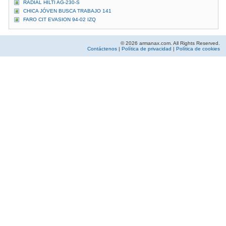
RADIAL HILTI AG-230-S
CHICA JÓVEN BUSCA TRABAJO 141
FARO CIT EVASION 94-02 IZQ
© 2026 armanax.com. All Rights Reserved.
Contáctenos
|
Política de privacidad
|
Política de cookies