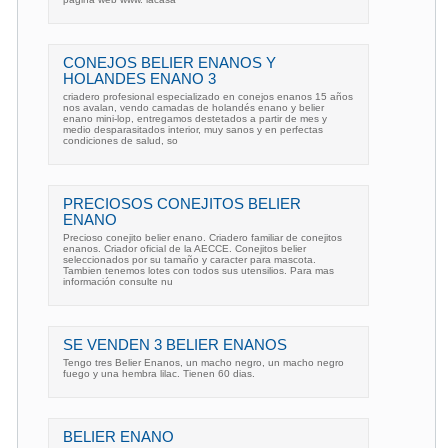
CONEJOS BELIER ENANOS Y
HOLANDES ENANO 3
criadero profesional especializado en conejos enanos 15 años
nos avalan, vendo camadas de holandés enano y belier
enano mini-lop, entregamos destetados a partir de mes y
medio desparasitados interior, muy sanos y en perfectas
condiciones de salud, so
PRECIOSOS CONEJITOS BELIER
ENANO
Precioso conejito belier enano. Criadero familiar de conejitos
enanos. Criador oficial de la AECCE. Conejitos belier
seleccionados por su tamaño y caracter para mascota.
Tambien tenemos lotes con todos sus utensilios. Para mas
información consulte nu
SE VENDEN 3 BELIER ENANOS
Tengo tres Belier Enanos, un macho negro, un macho negro
fuego y una hembra lilac. Tienen 60 dias.
BELIER ENANO