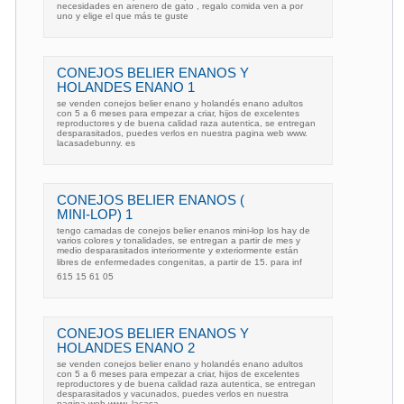
necesidades en arenero de gato , regalo comida ven a por
uno y elige el que más te guste
CONEJOS BELIER ENANOS Y
HOLANDES ENANO 1
se venden conejos belier enano y holandés enano adultos
con 5 a 6 meses para empezar a criar, hijos de excelentes
reproductores y de buena calidad raza autentica, se entregan
desparasitados, puedes verlos en nuestra pagina web www.
lacasadebunny. es
CONEJOS BELIER ENANOS (
MINI-LOP) 1
tengo camadas de conejos belier enanos mini-lop los hay de
varios colores y tonalidades, se entregan a partir de mes y
medio desparasitados interiormente y exteriormente están
libres de enfermedades congenitas, a partir de 15. para inf
615 15 61 05
CONEJOS BELIER ENANOS Y
HOLANDES ENANO 2
se venden conejos belier enano y holandés enano adultos
con 5 a 6 meses para empezar a criar, hijos de excelentes
reproductores y de buena calidad raza autentica, se entregan
desparasitados y vacunados, puedes verlos en nuestra
pagina web www. lacasa