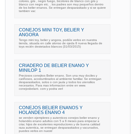
colores, gris , negro fuego, bicolores de blanco con gris y
blanco con negro etc. . los padres son muy pequeños dentro
de los belier enanos. Se entregan desparasitado y si se quiere
tambien vac
CONEJOS MINI TOY, BELIER Y
ANGORA
Tengo mini toy, belier y angora, podéis verlos en nuestra
tienda, situada en calle alonso de ojeda 8 nueva llegada de
toys recién destetados blancos (31/03/2015)
CRIADERO DE BELIER ENANO Y
MINILOP 1
Preciosos conejitos Belier enano. Son una muy dociles y
cariñosos, acostumbrados al ambiente familiar. Se entregan
desparasitados, solos o con jaula y todos los utensilios
necesarios. Para mas informacion entre en www.
conejosbelant. com y podra verl
CONEJOS BELIER ENANOS Y
HOLANDES ENANO 4
se venden ejempleres y autenticos conejos belier enano y
holandés enano adultos con 5 a 6 meses para empezar a
criar, hijos de excelentes reproductores y de buena calidad
raza autentica, se entregan desparasitados y vacunados,
puedes verlos en nuestr