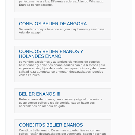
perfectamente a ellos. Diferentes colores. Atiendo Whatsapp.
Entrega personalmente.
CONEJOS BELIER DE ANGORA
Se venden conejos belier de angora muy bonitos y cariñosos.
Atiendo wasap!
CONEJOS BELIER ENANOS Y
HOLANDES ENANO
se venden excelentes y autenticos ejemplares de conejos
belier enano y holandés enano adultos con 5 a 6 meses para
empezar a criar, hijos de excelentes reproductores y de buena
calidad raza autentica, se entregan desparasitados, puedes
verlos en nues
BELIER ENANOS !!!
Belier enanos de un mes, ven a verlos y elige el que más te
guste comen solitos y regalo comida, saben hacer sus
necesidades en arenero de gato
CONEJITOS BELIER ENANOS
Conejitos belier enano De un mes superbonitos ya comen
solitos . están desparasitados por veterinario, saben hacer sus