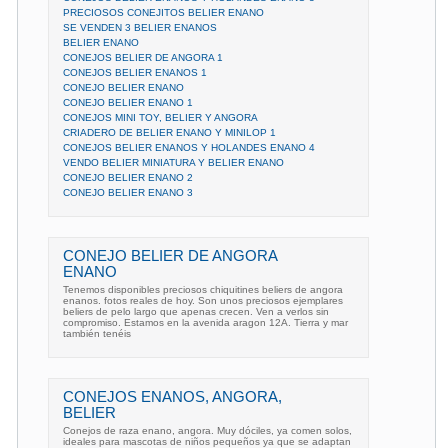
PRECIOSOS CONEJITOS BELIER ENANO
SE VENDEN 3 BELIER ENANOS
BELIER ENANO
CONEJOS BELIER DE ANGORA 1
CONEJOS BELIER ENANOS 1
CONEJO BELIER ENANO
CONEJO BELIER ENANO 1
CONEJOS MINI TOY, BELIER Y ANGORA
CRIADERO DE BELIER ENANO Y MINILOP 1
CONEJOS BELIER ENANOS Y HOLANDES ENANO 4
VENDO BELIER MINIATURA Y BELIER ENANO
CONEJO BELIER ENANO 2
CONEJO BELIER ENANO 3
CONEJO BELIER DE ANGORA
ENANO
Tenemos disponibles preciosos chiquitines beliers de angora
enanos. fotos reales de hoy. Son unos preciosos ejemplares
beliers de pelo largo que apenas crecen. Ven a verlos sin
compromiso. Estamos en la avenida aragon 12A. Tierra y mar
también tenéis
CONEJOS ENANOS, ANGORA,
BELIER
Conejos de raza enano, angora. Muy dóciles, ya comen solos,
ideales para mascotas de niños pequeños ya que se adaptan