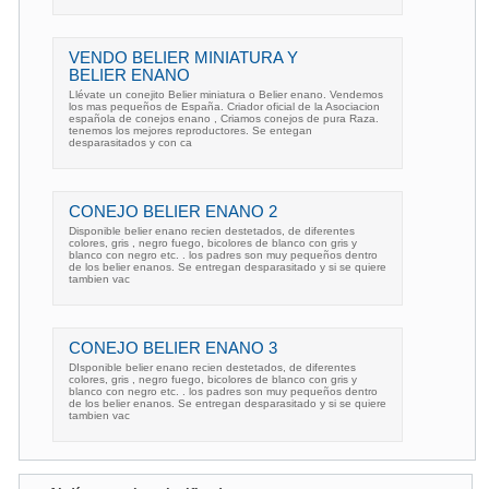
VENDO BELIER MINIATURA Y
BELIER ENANO
Llévate un conejito Belier miniatura o Belier enano. Vendemos
los mas pequeños de España. Criador oficial de la Asociacion
española de conejos enano , Criamos conejos de pura Raza.
tenemos los mejores reproductores. Se entegan
desparasitados y con ca
CONEJO BELIER ENANO 2
Disponible belier enano recien destetados, de diferentes
colores, gris , negro fuego, bicolores de blanco con gris y
blanco con negro etc. . los padres son muy pequeños dentro
de los belier enanos. Se entregan desparasitado y si se quiere
tambien vac
CONEJO BELIER ENANO 3
DIsponible belier enano recien destetados, de diferentes
colores, gris , negro fuego, bicolores de blanco con gris y
blanco con negro etc. . los padres son muy pequeños dentro
de los belier enanos. Se entregan desparasitado y si se quiere
tambien vac