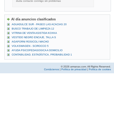
duda contacte conmigo sin problemas
Al día anuncios clasificados
AGUADULCE SUR - PASEO LAS ACACIAS 20
BUSCO TRABAJO DE LIMPIEZA 12
VITRINA DE VENTA ASISTIDA KOXKA
VESTIDO NEGRO ENCAJE, TALLA S
AGAPORNI ROSICOLI MACHO
VOLKSWAGEN - SCIROCCO 5
AYUDA PSICOPEDAGOGICA A DOMICILIO
CONTABILIDAD, ESTADÍSTICA, PROBABILIDAD 1
© 2026 armanax.com. All Rights Reserved.
Contáctenos
|
Política de privacidad
|
Política de cookies