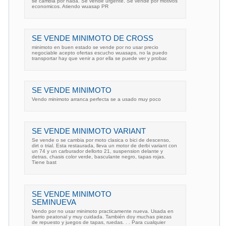
se cambia por nada. Se vende urgente. Se vende por motivos
economicos. Atiendo wuasap PR
SE VENDE MINIMOTO DE CROSS
minimoto en buen estado se vende por no usar precio
negociable acepto ofertas escucho wuasaps, no la puedo
transportar hay que venir a por ella se puede ver y probar.
SE VENDE MINIMOTO
Vendo minimoto arranca perfecta se a usado muy poco
SE VENDE MINIMOTO VARIANT
Se vende o se cambia por moto clasica o bici de descenso,
dirt o trial. Esta restaurada, lleva un motor de derbi variant con
un 74 y un carburador dellorto 21, suspension delante y
detras, chasis color verde, basculante negro, tapas rojas.
Tiene bast
SE VENDE MINIMOTO
SEMINUEVA
Vendo por no usar minimoto practicamente nueva. Usada en
barrio peatonal y muy cuidada. También doy muchas piezas
de repuesto y juegos de tapas, ruedas. . . Para cualquier