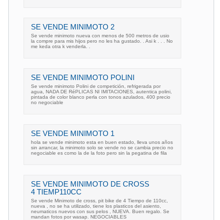
SE VENDE MINIMOTO 2
Se vende minimoto nueva con menos de 500 metros de usio
la compre para mis hijos pero no les ha gustado. . Asi k . . . No
me keda otra k venderla. .
SE VENDE MINIMOTO POLINI
Se vende minimoto Polini de competición, refrigerada por
agua, NADA DE RéPLICAS NI IMITACIONES, autentica polini,
pintada de color blanco perla con tonos azulados, 400 precio
no negociable
SE VENDE MINIMOTO 1
hola se vende minimoto esta en buen estado, lleva unos años
sin arrancar, la minimoto solo se vende no se cambia precio no
negociable es como la de la foto pero sin la pegatina de fila
SE VENDE MINIMOTO DE CROSS
4 TIEMP110CC
Se vende Minimoto de cross, pit bike de 4 Tiempo de 110cc,
nueva , no se ha utilizado, tiene los plasticos del asiento,
neumaticos nuevos con sus pelos , NUEVA. Buen regalo. Se
mandan fotos por wasap. NEGOCIABLES