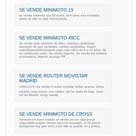
SE VENDE MINIMOTO 19
se vende minimoto por 50 euros, solo tiene roto el tirador,
antes de ello se dejo funcionando.
SE VENDE MINIMOTO 49CC
Se vende esta minimoto de 49cc, zapatas cambiadas,
manguito de gas cambiado, ruedas cambiadas, tirador
nuevoEsta perfectamente para usar niños de 6 a 12 años. No
se cambia por nada. Se vende urgente. Se vende por motivos
economicos. Atiendo wuasap PR
SE VENDE ROUTER MOVISTAR
MADRID
CHOLLO!!!! Se vende 4 router movistar doble antena. último
modelo. esta nuevo. con cables. me he dado de baja. zona
sur de Madrid. tengo wasap
SE VENDE MINIMOTO DE CROSS
minimoto en buen estado se vende por no usar precio
negociable acepto ofertas escucho wuasaps, no la puedo
transportar hay que venir a por ella se puede ver y probar.