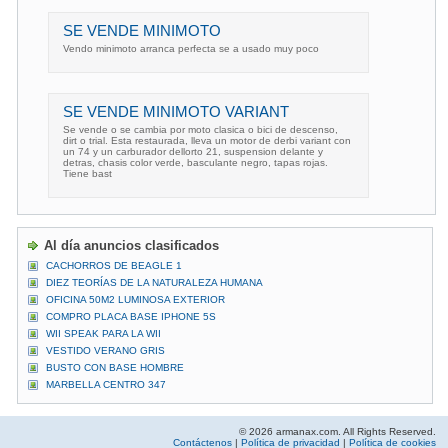
SE VENDE MINIMOTO
Vendo minimoto arranca perfecta se a usado muy poco
SE VENDE MINIMOTO VARIANT
Se vende o se cambia por moto clasica o bici de descenso,
dirt o trial. Esta restaurada, lleva un motor de derbi variant con
un 74 y un carburador dellorto 21, suspension delante y
detras, chasis color verde, basculante negro, tapas rojas.
Tiene bast
Al día anuncios clasificados
CACHORROS DE BEAGLE 1
DIEZ TEORÍAS DE LA NATURALEZA HUMANA
OFICINA 50M2 LUMINOSA EXTERIOR
COMPRO PLACA BASE IPHONE 5S
WII SPEAK PARA LA WII
VESTIDO VERANO GRIS
BUSTO CON BASE HOMBRE
MARBELLA CENTRO 347
© 2026 armanax.com. All Rights Reserved.
Contáctenos
|
Política de privacidad
|
Política de cookies