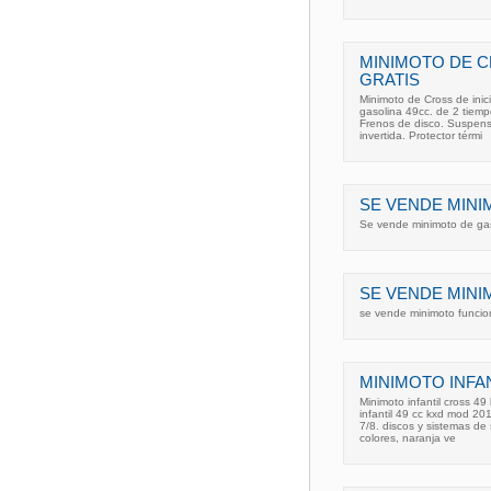
MINIMOTO DE C
GRATIS
Minimoto de Cross de inic
gasolina 49cc. de 2 tiempo
Frenos de disco. Suspensi
invertida. Protector térmi
SE VENDE MINI
Se vende minimoto de gas
SE VENDE MINI
se vende minimoto funcio
MINIMOTO INFAN
Minimoto infantil cross 49
infantil 49 cc kxd mod 201
7/8. discos y sistemas de
colores, naranja ve