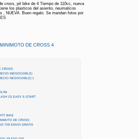
e cross, pit bike de 4 Tiempo de 110cc, nueva
 tiene los plasticos del asiento, neumaticos
s , NUEVA. Buen regalo. Se mandan fotos por
LES
 MINIMOTO DE CROSS 4
E CROSS
RECIO (NEGOCIABLE)
RECIO NEGOCIABLE) 1
LINI
LASH 2S EASY E-START
PIT BIKE
INIMOTO DE CROSS
D 708 ENVIO GRATIS
OSS 49 KXD 706