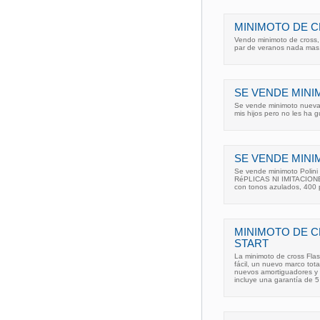
MINIMOTO DE C
Vendo minimoto de cross,
par de veranos nada mas
SE VENDE MINI
Se vende minimoto nueva
mis hijos pero no les ha gu
SE VENDE MINI
Se vende minimoto Polini
RéPLICAS NI IMITACIONES,
con tonos azulados, 400 
MINIMOTO DE C
START
La minimoto de cross Fla
fácil, un nuevo marco tot
nuevos amortiguadores y a
incluye una garantía de 