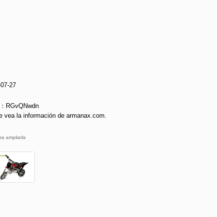
-07-27
ie：RGvQNwdn
e vea la información de armanax.com.
ra ampliarla