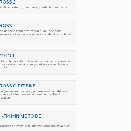
ROSS 2
en buen estado y poco una y perfecta para niños
CROSS
n perfecto estado ver y probar anuncio serio
sonas adultas niños con cambios ridículos por favor
MOTO 1
ta en buen estado, lleva unos años sin arrancar, la
o se cambia precio no negociable es como la de la
e fila
ROSS O PIT BIKE
a (instrumento musical) por una minimoto de cross
r una pit bike. tambien esta en venta. Precio
lo wasap
 KTM MINIMOTO DE
nimoto de cross, si te interesa llama al teléfono de