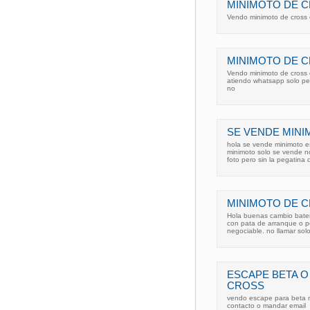
MINIMOTO DE C
Vendo minimoto de cross 
MINIMOTO DE 
Vendo minimoto de cross e
atiendo whatsapp solo per
no
SE VENDE MINI
hola se vende minimoto es
minimoto solo se vende n
foto pero sin la pegatina d
MINIMOTO DE C
Hola buenas cambio bateri
con pata de arranque o po
negociable. no llamar so
ESCAPE BETA O
CROSS
vendo escape para beta mi
contacto o mandar email