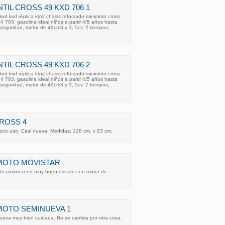
TIL CROSS 49 KXD 706 1
 kxd kxd réplica ktm/ chasis reforzado minimoto cross
4 703. gasolina ideal niños a partir 4/5 años hasta
 seguridad, motor de 49cm3 y 3, 5cv, 2 tiempos,
TIL CROSS 49 KXD 706 2
 kxd kxd réplica ktm/ chasis reforzado minimoto cross
4 703. gasolina ideal niños a partir 4/5 años hasta
 seguridad, motor de 49cm3 y 3, 5cv, 2 tiempos,
ROSS 4
oco uso. Casi nueva. Medidas: 128 cm. x 83 cm.
MOTO MOVISTAR
to movistar en muy buen estado con motor de
MOTO SEMINUEVA 1
eva muy bien cuidada. No se cambia por otra cosa.