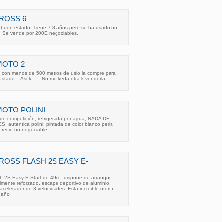
ROSS 6
 buen estado. Tiene 7-8 años pero se ha usado un
. Se vende por 200E negociables.
MOTO 2
 con menos de 500 metros de usio la compre para
stado. . Asi k . . . No me keda otra k venderla. .
MOTO POLINI
 de competición, refrigerada por agua, NADA DE
 autentica polini, pintada de color blanco perla
precio no negociable
ROSS FLASH 2S EASY E-
sh 2S Easy E-Start de 49cc. dispone de arranque
almente reforzado, escape deportivo de aluminio,
celerador de 3 velocidades. Esta increible oferta
5 año