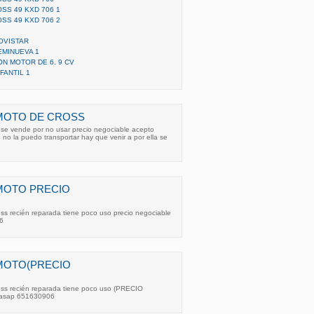
OSS 49 KXD 706 1
OSS 49 KXD 706 2
OVISTAR
EMINUEVA 1
N MOTOR DE 6. 9 CV
FANTIL 1
IMOTO DE CROSS
se vende por no usar precio negociable acepto
no la puedo transportar hay que venir a por ella se
MOTO PRECIO
ss recién reparada tiene poco uso precio negociable
6
MOTO(PRECIO
ss recién reparada tiene poco uso (PRECIO
asap 651630906