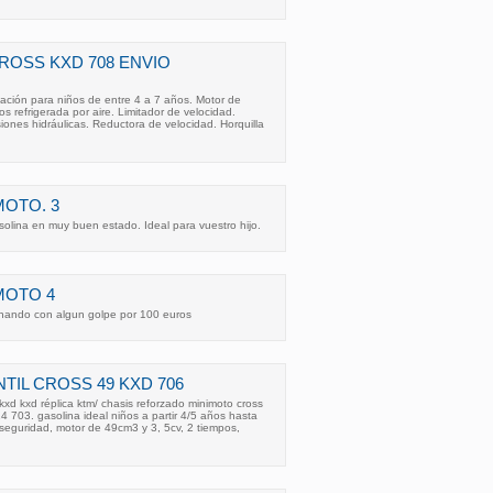
ROSS KXD 708 ENVIO
iación para niños de entre 4 a 7 años. Motor de
s refrigerada por aire. Limitador de velocidad.
ones hidráulicas. Reductora de velocidad. Horquilla
MOTO. 3
olina en muy buen estado. Ideal para vuestro hijo.
MOTO 4
nando con algun golpe por 100 euros
TIL CROSS 49 KXD 706
 kxd kxd réplica ktm/ chasis reforzado minimoto cross
4 703. gasolina ideal niños a partir 4/5 años hasta
 seguridad, motor de 49cm3 y 3, 5cv, 2 tiempos,