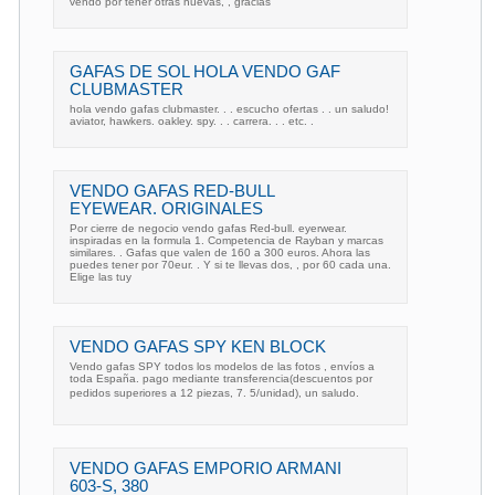
vendo por tener otras nuevas, , gracias
GAFAS DE SOL HOLA VENDO GAF
CLUBMASTER
hola vendo gafas clubmaster. . . escucho ofertas . . un saludo!
aviator, hawkers. oakley. spy. . . carrera. . . etc. .
VENDO GAFAS RED-BULL
EYEWEAR. ORIGINALES
Por cierre de negocio vendo gafas Red-bull. eyerwear.
inspiradas en la formula 1. Competencia de Rayban y marcas
similares. . Gafas que valen de 160 a 300 euros. Ahora las
puedes tener por 70eur. . Y si te llevas dos, , por 60 cada una.
Elige las tuy
VENDO GAFAS SPY KEN BLOCK
Vendo gafas SPY todos los modelos de las fotos , envíos a
toda España. pago mediante transferencia(descuentos por
pedidos superiores a 12 piezas, 7. 5/unidad), un saludo.
VENDO GAFAS EMPORIO ARMANI
603-S, 380