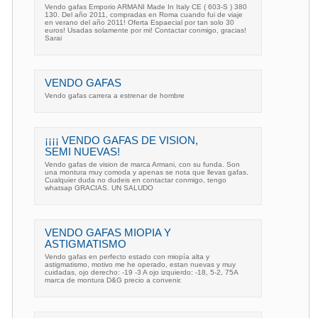
Vendo gafas Emporio ARMANI Made In Italy CE ( 603-S ) 380
130. Del año 2011, compradas en Roma cuando fui de viaje
en verano del año 2011! Oferta Espaecial por tan solo 30
euros! Usadas solamente por mi! Contactar conmigo, gracias!
Sarai
VENDO GAFAS
Vendo gafas carrera a estrenar de hombre
¡¡¡¡ VENDO GAFAS DE VISION,
SEMI NUEVAS!
Vendo gafas de vision de marca Armani, con su funda. Son
una montura muy comoda y apenas se nota que llevas gafas.
Cualquier duda no dudeis en contactar conmigo, tengo
whatsap GRACIAS. UN SALUDO
VENDO GAFAS MIOPIA Y
ASTIGMATISMO
Vendo gafas en perfecto estado con miopía alta y
astigmatismo, motivo me he operado, estan nuevas y muy
cuidadas, ojo derecho: -19 -3 A ojo izquierdo: -18, 5-2, 75A
marca de montura D&G precio a convenir.