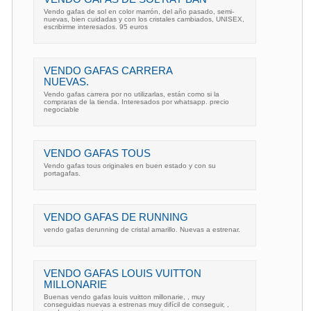
Vendo gafas de sol en color marrón, del año pasado, semi-
nuevas, bien cuidadas y con los cristales cambiados, UNISEX,
escribirme interesados. 95 euros
VENDO GAFAS CARRERA
NUEVAS.
Vendo gafas carrera por no utilizarlas, están como si la
compraras de la tienda. Interesados por whatsapp. precio
negociable
VENDO GAFAS TOUS
Vendo gafas tous originales en buen estado y con su
portagafas.
VENDO GAFAS DE RUNNING
vendo gafas derunning de cristal amarillo. Nuevas a estrenar.
VENDO GAFAS LOUIS VUITTON
MILLONARIE
Buenas vendo gafas louis vuitton millonarie, , muy
conseguidas nuevas a estrenas muy difícil de conseguir, ,