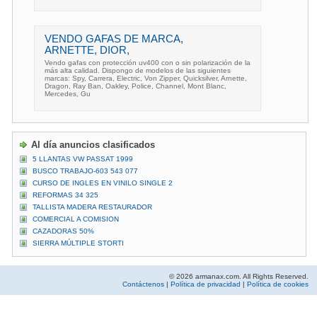
VENDO GAFAS DE MARCA,
ARNETTE, DIOR,
Vendo gafas con protección uv400 con o sin polarización de la
más alta calidad. Dispongo de modelos de las siguientes
marcas: Spy, Carrera, Electric, Von Zipper, Quicksilver, Arnette,
Dragon, Ray Ban, Oakley, Police, Channel, Mont Blanc,
Mercedes, Gu
Al día anuncios clasificados
5 LLANTAS VW PASSAT 1999
BUSCO TRABAJO-603 543 077
CURSO DE INGLES EN VINILO SINGLE 2
REFORMAS 34 325
TALLISTA MADERA RESTAURADOR
COMERCIAL A COMISION
CAZADORAS 50%
SIERRA MÚLTIPLE STORTI
© 2026 armanax.com. All Rights Reserved.
Contáctenos
|
Política de privacidad
|
Política de cookies