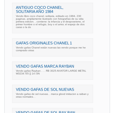
ANTIGUO COCO CHANEL,
SOLITARIA AÑO 1984
Vendo libro coco chanel, solitaria, editado en 1984, 230
paginas. ampliamente ilustrado con fotografías de su vida
primera edicion. . contiene: la infancia y el desposeismo, el
primer hombre o el refugio, boy o el amor, el espejo de dos
caras o la do
GAFAS ORIGINALES CHANEL 1
Vendo gafas Chanel están nuevas las vendo porque me he
comprado otras
VENDO GAFAS MARCA RAYBAN
Vendo gafas Rayban . . . RB 3025 AVIATOR LARGE METAL
W3234 /55 [] 14 /3N
VENDO GAFAS DE SOL NUEVAS
Vendo gafas de sol nuevas. . marca glood imitacion a raiban y
otras normales. .
VENDO GAFAS DE SOL RAY BAN