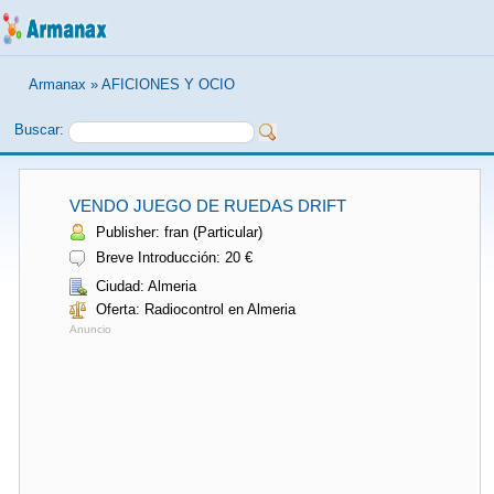
Armanax
»
AFICIONES Y OCIO
Buscar:
VENDO JUEGO DE RUEDAS DRIFT
Publisher: fran (Particular)
Breve Introducción: 20 €
Ciudad: Almeria
Oferta: Radiocontrol en Almeria
Anuncio