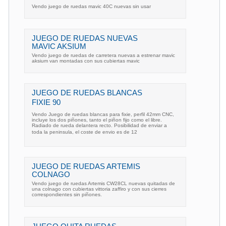
Vendo juego de ruedas mavic 40C nuevas sin usar
JUEGO DE RUEDAS NUEVAS
MAVIC AKSIUM
Vendo juego de ruedas de carretera nuevas a estrenar mavic
aksium van montadas con sus cubiertas mavic
JUEGO DE RUEDAS BLANCAS
FIXIE 90
Vendo Juego de ruedas blancas para fixie, perfil 42mm CNC,
incluye los dos piñones, tanto el piñon fijo como el libre.
Radiado de rueda delantera recto. Posibilidad de enviar a
toda la peninsula, el coste de envio es de 12
JUEGO DE RUEDAS ARTEMIS
COLNAGO
Vendo juego de ruedas Artemis CW28CL nuevas quitadas de
una colnago con cubiertas vittoria zaffiro y con sus cierres
correspondientes sin piñones.