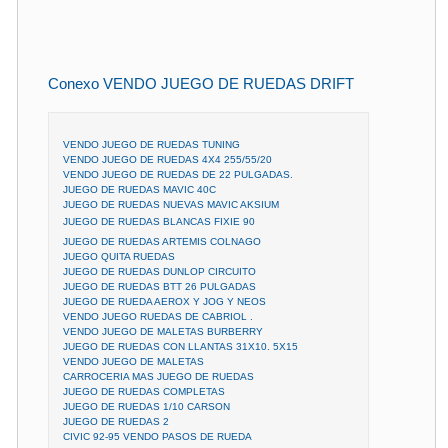
Conexo VENDO JUEGO DE RUEDAS DRIFT
VENDO JUEGO DE RUEDAS TUNING
VENDO JUEGO DE RUEDAS 4X4 255/55/20
VENDO JUEGO DE RUEDAS DE 22 PULGADAS.
JUEGO DE RUEDAS MAVIC 40C
JUEGO DE RUEDAS NUEVAS MAVIC AKSIUM
JUEGO DE RUEDAS BLANCAS FIXIE 90
JUEGO DE RUEDAS ARTEMIS COLNAGO
JUEGO QUITA RUEDAS
JUEGO DE RUEDAS DUNLOP CIRCUITO
JUEGO DE RUEDAS BTT 26 PULGADAS
JUEGO DE RUEDA AEROX Y JOG Y NEOS
VENDO JUEGO RUEDAS DE CABRIOL .
VENDO JUEGO DE MALETAS BURBERRY
JUEGO DE RUEDAS CON LLANTAS 31X10. 5X15
VENDO JUEGO DE MALETAS
CARROCERIA MAS JUEGO DE RUEDAS
JUEGO DE RUEDAS COMPLETAS
JUEGO DE RUEDAS 1/10 CARSON
JUEGO DE RUEDAS 2
CIVIC 92-95 VENDO PASOS DE RUEDA