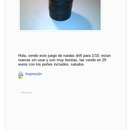
Hola, vendo este juego de ruedas drift para 1/10, estan
nuevas sin usar y son muy bonitas, las vendo en 20
euros con los portes incluidos, saludos
Impresión
Anuncio