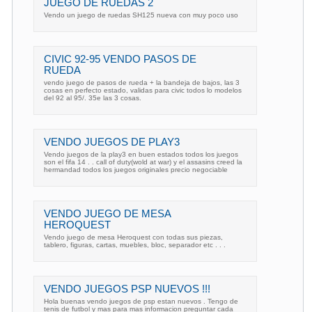
JUEGO DE RUEDAS 2
Vendo un juego de ruedas SH125 nueva con muy poco uso
CIVIC 92-95 VENDO PASOS DE
RUEDA
vendo juego de pasos de rueda + la bandeja de bajos, las 3
cosas en perfecto estado, validas para civic todos lo modelos
del 92 al 95/. 35e las 3 cosas.
VENDO JUEGOS DE PLAY3
Vendo juegos de la play3 en buen estados todos los juegos
son el fifa 14 . . call of duty(wold at war) y el assasins creed la
hermandad todos los juegos originales precio negociable
VENDO JUEGO DE MESA
HEROQUEST
Vendo juego de mesa Heroquest con todas sus piezas,
tablero, figuras, cartas, muebles, bloc, separador etc . . .
VENDO JUEGOS PSP NUEVOS !!!
Hola buenas vendo juegos de psp estan nuevos . Tengo de
tenis de futbol y mas para mas informacion preguntar cada