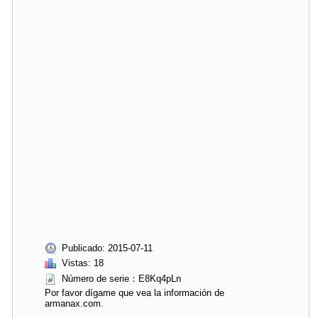
Publicado: 2015-07-11
Vistas: 18
Número de serie：E8Kq4pLn
Por favor dígame que vea la información de
armanax.com.