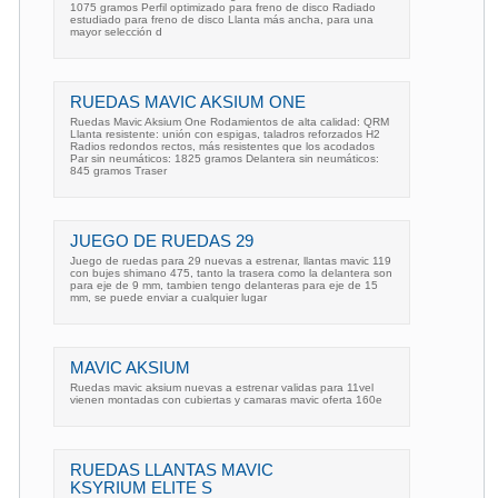
1075 gramos Perfil optimizado para freno de disco Radiado
estudiado para freno de disco Llanta más ancha, para una
mayor selección d
RUEDAS MAVIC AKSIUM ONE
Ruedas Mavic Aksium One Rodamientos de alta calidad: QRM
Llanta resistente: unión con espigas, taladros reforzados H2
Radios redondos rectos, más resistentes que los acodados
Par sin neumáticos: 1825 gramos Delantera sin neumáticos:
845 gramos Traser
JUEGO DE RUEDAS 29
Juego de ruedas para 29 nuevas a estrenar, llantas mavic 119
con bujes shimano 475, tanto la trasera como la delantera son
para eje de 9 mm, tambien tengo delanteras para eje de 15
mm, se puede enviar a cualquier lugar
MAVIC AKSIUM
Ruedas mavic aksium nuevas a estrenar validas para 11vel
vienen montadas con cubiertas y camaras mavic oferta 160e
RUEDAS LLANTAS MAVIC
KSYRIUM ELITE S