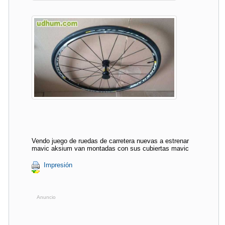
Vendo juego de ruedas de carretera nuevas a estrenar
mavic aksium van montadas con sus cubiertas mavic
Impresión
Anuncio