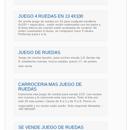
JUEGO 4 RUEDAS EN 13 4X100
Se vende juego de ruedas en 13 para cualquier tornillería
4x100 + tapacubos , están recién estrenadas con los pelos y
la linea blanca de cuando están acabadas de comprar. No
están cuarteadas ni duras, se compraron hace 3 meses.
Perfectas para ir a la
JUEGO DE RUEDAS
Juego de ruedas kyosho, para coches escala 1;8, llantas mp
9, totalmente nuevas, nunca usadas, precio 17, sin portes,
solo venta
CARROCERIA MAS JUEGO DE
RUEDAS
Carroceria mas juego de ruedas para escala 1/10. Las ruedas
son nuevas y la carroceria esta casi nueva. Todo el lote por
solo 20 mas portes. Llamar de 9 a 2 y de 6 a 9. Precio no
negociable y no vendo nada suelto. Solo respondo llamadas. -
-NO WASAP-
SE VENDE JUEGO DE RUEDAS