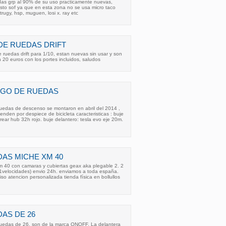
as grp al 90% de su uso practicamente nuevas,
sto sof ya que en esta zona no se usa micro taco
trugy, hsp, muguen, losi x. ray etc
DE RUEDAS DRIFT
 ruedas drift para 1/10, estan nuevas sin usar y son
 20 euros con los portes incluidos, saludos
EGO DE RUEDAS
uedas de descenso se montaron en abril del 2014 ,
den por despiece de bicicleta caracteristicas : buje
rear hub 32h rojo. buje delantero: tesla evo eje 20m.
AS MICHE XM 40
 40 con camaras y cubiertas geax aka plegable 2. 2
11velocidades) envio 24h. enviamos a toda españa.
o atencion personalizada tienda física en bollullos
AS DE 26
uedas de 26, son de la marca ONOFF. La delantera