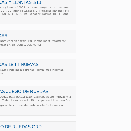
AS Y LLANTAS 1/10
a y llantas 1/10 hexagono tamiya , uasadas pero
 . . . . . . . . atendo wasaps. . . Palabras gancho : Rc ,
, 1/8, 1/16, 1/18, 1/5, variador, Tamiya, Hpi, Futaba,
DAS
para coches escala 1;8, llantas mp 9, totalmente
cio 17, sin portes, solo venta
AS 18 TT NUEVAS
1/8 tt nuevas a estrenar , llanta, mus y gomas,
os.
AS JUEGO DE RUEDAS
ruedas para escala 1/10. Las ruedas son nuevas y la
. Todo el lote por solo 20 mas portes. Llamar de 9 a
negociable y no vendo nada suelto. Solo respondo
GO DE RUEDAS GRP