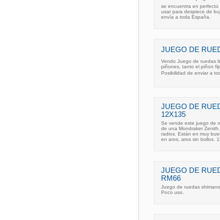
se encuentra en perfecto 
usar para despiece de bu
envía a toda España.
JUEGO DE RUEDA
Vendo Juego de ruedas bla
piñones, tanto el piñon fi
Posibilidad de enviar a to
JUEGO DE RUED
12X135
Se vende este juego de r
de una Mondraker Zenith.
radios. Están en muy buen
en aros, aros sin bollos. 
JUEGO DE RUED
RM66
Juego de ruedas shimano, 
Poco uso.