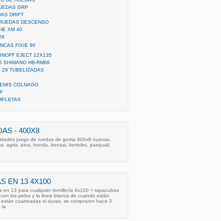
RUEDAS GRP
AS DRIFT
 RUEDAS DESCENSO
HE XM 40
26
CAS FIXIE 90
ONOFF EJECT 12X135
5 SHIMANO HB-RM66
 29 TUBELIZADAS
TEMIS COLNAGO
P
MPLETAS
AS - 400X8
unidades juego de ruedas de goma 400x8 nuevas.
 agria, piva, honda, benasi, bertolini, pasquali,
S EN 13 4X100
 en 13 para cualquier tornillería 4x100 + tapacubos
 con los pelos y la linea blanca de cuando están
están cuarteadas ni duras, se compraron hace 3
 la