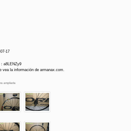
-07-17
ie：a8LENZy9
e vea la información de armanax.com.
ra ampliarla