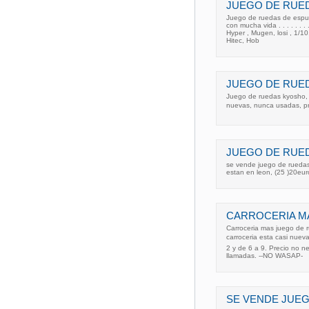
JUEGO DE RUED
Juego de ruedas de espum
con mucha vida . . . . . . .
Hyper , Mugen, losi , 1/10
Hitec, Hob
JUEGO DE RUE
Juego de ruedas kyosho, 
nuevas, nunca usadas, pre
JUEGO DE RUED
se vende juego de ruedas 
estan en leon, (25 )20eur
CARROCERIA M
Carroceria mas juego de 
carroceria esta casi nueva
2 y de 6 a 9. Precio no 
llamadas. --NO WASAP-
SE VENDE JUE