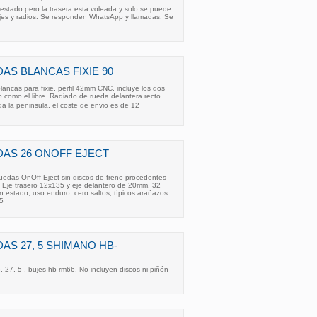
estado pero la trasera esta voleada y solo se puede
jes y radios. Se responden WhatsApp y llamadas. Se
S BLANCAS FIXIE 90
ncas para fixie, perfil 42mm CNC, incluye los dos
jo como el libre. Radiado de rueda delantera recto.
da la peninsula, el coste de envio es de 12
AS 26 ONOFF EJECT
uedas OnOff Eject sin discos de freno procedentes
 Eje trasero 12x135 y eje delantero de 20mm. 32
 estado, uso enduro, cero saltos, típicos arañazos
15
AS 27, 5 SHIMANO HB-
27, 5 , bujes hb-rm66. No incluyen discos ni piñón