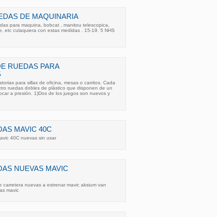
EDAS DE MAQUINARIA
das para maquina, bobcat , manitou telescopica,
e, etc culaquiera con estas medidas . 15-19. 5 NHS
DE RUEDAS PARA
S
torias para sillas de oficina, mesas o carritos. Cada
ro ruedas dobles de plástico que disponen de un
ocar a presión. 1)Dos de los juegos son nuevos y
AS MAVIC 40C
avic 40C nuevas sin usar
DAS NUEVAS MAVIC
 carretera nuevas a estrenar mavic aksium van
as mavic