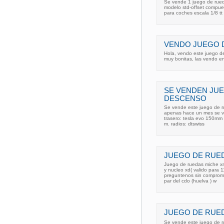
Se vende 1 juego de rued
modelo std-offset compue
para coches escala 1/8 tt 
VENDO JUEGO 
Hola, vendo este juego de
muy bonitas, las vendo en
SE VENDEN JU
DESCENSO
Se vende este juego de r
apenas hace un mes se ven
trasero: tesla evo 150mm 
m. radios: dtswiss
JUEGO DE RUED
Juego de ruedas miche xm
y nucleo xd( valido para 
preguntenos sin compromis
par del cdo (huelva ) w
JUEGO DE RUED
Se vende este juego de r