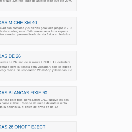
rear hub 32h rojo. buje delantero: tesla evo eje 20m.
AS MICHE XM 40
 40 con camaras y cubiertas geax aka plegable 2. 2
11velocidades) envio 24h. enviamos a toda españa.
o atencion personalizada tienda física en bollullos
AS DE 26
uedas de 26, son de la marca ONOFF. La delantera
estado pero la trasera esta voleada y solo se puede
jes y radios. Se responden WhatsApp y llamadas. Se
S BLANCAS FIXIE 90
ncas para fixie, perfil 42mm CNC, incluye los dos
jo como el libre. Radiado de rueda delantera recto.
da la peninsula, el coste de envio es de 12
AS 26 ONOFF EJECT