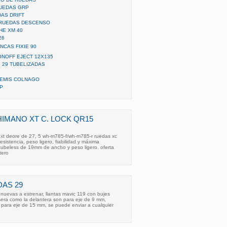
RUEDAS GRP
AS DRIFT
 RUEDAS DESCENSO
HE XM 40
26
CAS FIXIE 90
ONOFF EJECT 12X135
 29 TUBELIZADAS
TEMIS COLNAGO
P
HIMANO XT C. LOCK QR15
xt deore de 27, 5 wh-m785-f/wh-m785-r ruedas xc
esistencia, peso ligero, fiabilidad y máxima
a tubeless de 19mm de ancho y peso ligero. oferta
tero
AS 29
nuevas a estrenar, llantas mavic 119 con bujes
sera como la delantera son para eje de 9 mm,
 para eje de 15 mm, se puede enviar a cualquier