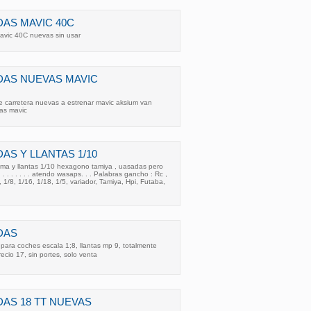
AS MAVIC 40C
avic 40C nuevas sin usar
DAS NUEVAS MAVIC
 carretera nuevas a estrenar mavic aksium van
as mavic
AS Y LLANTAS 1/10
a y llantas 1/10 hexagono tamiya , uasadas pero
 . . . . . . . . atendo wasaps. . . Palabras gancho : Rc ,
, 1/8, 1/16, 1/18, 1/5, variador, Tamiya, Hpi, Futaba,
DAS
para coches escala 1;8, llantas mp 9, totalmente
cio 17, sin portes, solo venta
AS 18 TT NUEVAS