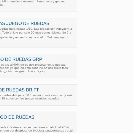
1/8 tt nuevas a estrenar , llanta, mus y gomas,
os.
AS JUEGO DE RUEDAS
ruedas para escala 1/10. Las ruedas son nuevas y la
. Todo el lote por solo 20 mas portes. Llamar de 9 a
negociable y no vendo nada suelto. Solo respondo
GO DE RUEDAS GRP
as grp al 90% de su uso practicamente nuevas,
sto sof ya que en esta zona no se usa micro taco
trugy, hsp, muguen, losi x. ray etc
DE RUEDAS DRIFT
 ruedas drift para 1/10, estan nuevas sin usar y son
 20 euros con los portes incluidos, saludos
EGO DE RUEDAS
uedas de descenso se montaron en abril del 2014 ,
den por despiece de bicicleta caracteristicas : buje