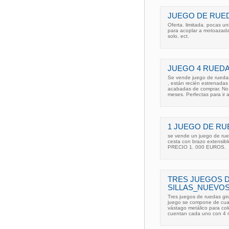
JUEGO DE RUED
Oferta. limitada. pocas 
para acoplar a motoazadas.
solo, ect.
JUEGO 4 RUEDA
Se vende juego de ruedas
, están recién estrenadas
acabadas de comprar. No 
meses. Perfectas para ir a
1 JUEGO DE RU
se vende un juego de rue
cesta con brazo extensibl
PRECIO 1. 000 EUROS.
TRES JUEGOS 
SILLAS_NUEVO
Tres juegos de ruedas gira
juego se compone de cuat
vástago metálico para col
cuentan cada uno con 4 r