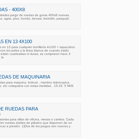
AS - 400X8
unidades juego de ruedas de goma 400x8 nuevas.
 agria, piva, honda, benasi, bertolini, pasquali,
S EN 13 4X100
 en 13 para cualquier tornillería 4x100 + tapacubos
 con los pelos y la linea blanca de cuando están
están cuarteadas ni duras, se compraron hace 3
 la
EDAS DE MAQUINARIA
das para maquina, bobcat , manitou telescopica,
e, etc culaquiera con estas medidas . 15-19. 5 NHS
DE RUEDAS PARA
S
torias para sillas de oficina, mesas o carritos. Cada
ro ruedas dobles de plástico que disponen de un
ocar a presión. 1)Dos de los juegos son nuevos y