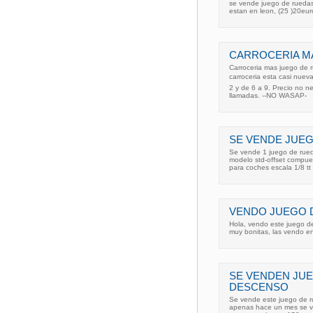
se vende juego de ruedas 
estan en leon, (25 )20eur
CARROCERIA M
Carroceria mas juego de 
carroceria esta casi nueva
2 y de 6 a 9. Precio no 
llamadas. --NO WASAP-
SE VENDE JUE
Se vende 1 juego de rued
modelo std-offset compue
para coches escala 1/8 tt 
VENDO JUEGO 
Hola, vendo este juego de
muy bonitas, las vendo en
SE VENDEN JU
DESCENSO
Se vende este juego de r
apenas hace un mes se ven