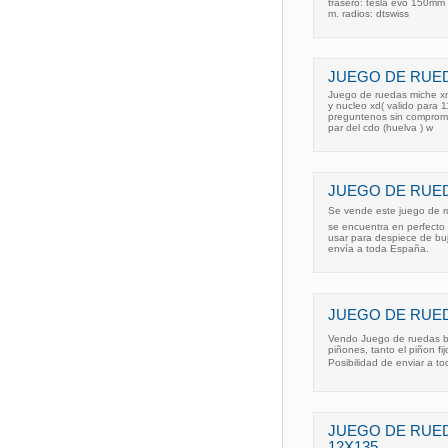
trasero: tesla evo 150mm 
m. radios: dtswiss
JUEGO DE RUED
Juego de ruedas miche xm
y nucleo xd( valido para 
preguntenos sin compromis
par del cdo (huelva ) w
JUEGO DE RUED
Se vende este juego de r
se encuentra en perfecto 
usar para despiece de bu
envía a toda España.
JUEGO DE RUEDA
Vendo Juego de ruedas bla
piñones, tanto el piñon fi
Posibilidad de enviar a to
JUEGO DE RUED
12X135