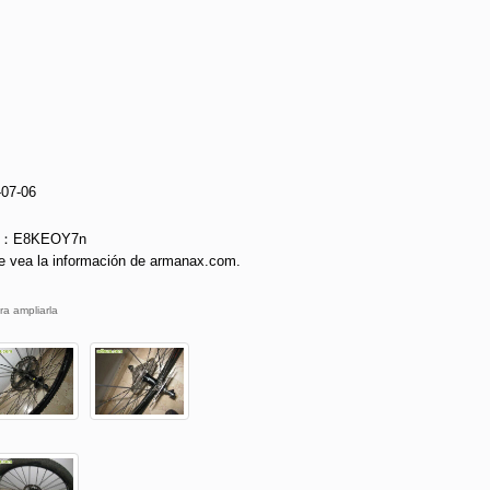
-07-06
ie：E8KEOY7n
e vea la información de armanax.com.
ra ampliarla