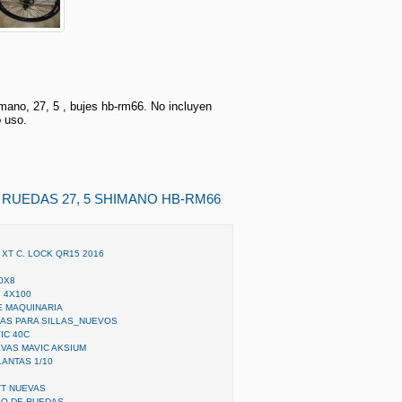
mano, 27, 5 , bujes hb-rm66. No incluyen
 uso.
 RUEDAS 27, 5 SHIMANO HB-RM66
 XT C. LOCK QR15 2016
0X8
 4X100
E MAQUINARIA
AS PARA SILLAS_NUEVOS
IC 40C
VAS MAVIC AKSIUM
ANTAS 1/10
TT NUEVAS
GO DE RUEDAS