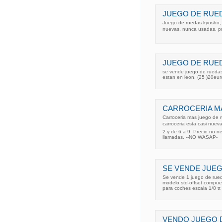
JUEGO DE RUE
Juego de ruedas kyosho, 
nuevas, nunca usadas, pre
JUEGO DE RUED
se vende juego de ruedas 
estan en leon, (25 )20eur
CARROCERIA M
Carroceria mas juego de 
carroceria esta casi nueva
2 y de 6 a 9. Precio no 
llamadas. --NO WASAP-
SE VENDE JUE
Se vende 1 juego de rued
modelo std-offset compue
para coches escala 1/8 tt 
VENDO JUEGO 