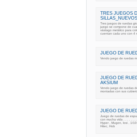
TRES JUEGOS 
SILLAS_NUEVO
Tres juegos de ruedas gira
juego se compone de cuat
vástago metálico para col
cuentan cada uno con 4 r
JUEGO DE RUED
Vendo juego de ruedas m
JUEGO DE RUE
AKSIUM
Vendo juego de ruedas de
montadas con sus cubiert
JUEGO DE RUED
Juego de ruedas de espum
con mucha vida . . . . . . .
Hyper , Mugen, losi , 1/10
Hitec, Hob