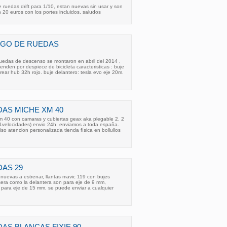
 ruedas drift para 1/10, estan nuevas sin usar y son
 20 euros con los portes incluidos, saludos
EGO DE RUEDAS
uedas de descenso se montaron en abril del 2014 ,
den por despiece de bicicleta caracteristicas : buje
rear hub 32h rojo. buje delantero: tesla evo eje 20m.
AS MICHE XM 40
 40 con camaras y cubiertas geax aka plegable 2. 2
11velocidades) envio 24h. enviamos a toda españa.
o atencion personalizada tienda física en bollullos
AS 29
nuevas a estrenar, llantas mavic 119 con bujes
sera como la delantera son para eje de 9 mm,
 para eje de 15 mm, se puede enviar a cualquier