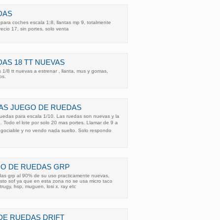
DAS
para coches escala 1;8, llantas mp 9, totalmente
cio 17, sin portes, solo venta
AS 18 TT NUEVAS
1/8 tt nuevas a estrenar , llanta, mus y gomas,
os.
AS JUEGO DE RUEDAS
ruedas para escala 1/10. Las ruedas son nuevas y la
. Todo el lote por solo 20 mas portes. Llamar de 9 a
negociable y no vendo nada suelto. Solo respondo
GO DE RUEDAS GRP
as grp al 90% de su uso practicamente nuevas,
sto sof ya que en esta zona no se usa micro taco
trugy, hsp, muguen, losi x. ray etc
DE RUEDAS DRIFT