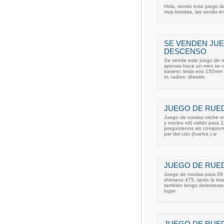
Hola, vendo este juego de
muy bonitas, las vendo en
SE VENDEN JU
DESCENSO
Se vende este juego de r
apenas hace un mes se ven
trasero: tesla evo 150mm 
m. radios: dtswiss
JUEGO DE RUED
Juego de ruedas miche xm
y nucleo xd( valido para 
preguntenos sin compromis
par del cdo (huelva ) w
JUEGO DE RUED
Juego de ruedas para 29 
shimano 475, tanto la tra
tambien tengo delanteras
lugar