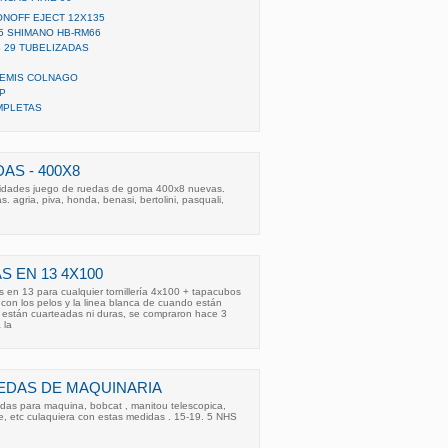
ONOFF EJECT 12X135
5 SHIMANO HB-RM66
 29 TUBELIZADAS
TEMIS COLNAGO
P
MPLETAS
AS - 400X8
unidades juego de ruedas de goma 400x8 nuevas.
 agria, piva, honda, benasi, bertolini, pasquali,
S EN 13 4X100
 en 13 para cualquier tornillería 4x100 + tapacubos
 con los pelos y la linea blanca de cuando están
están cuarteadas ni duras, se compraron hace 3
 la
EDAS DE MAQUINARIA
das para maquina, bobcat , manitou telescopica,
e, etc culaquiera con estas medidas . 15-19. 5 NHS