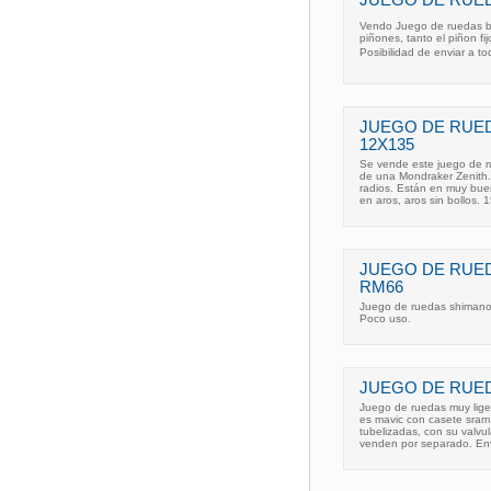
JUEGO DE RUEDA
Vendo Juego de ruedas bla
piñones, tanto el piñon fi
Posibilidad de enviar a to
JUEGO DE RUED
12X135
Se vende este juego de r
de una Mondraker Zenith.
radios. Están en muy buen
en aros, aros sin bollos. 
JUEGO DE RUED
RM66
Juego de ruedas shimano, 
Poco uso.
JUEGO DE RUED
Juego de ruedas muy liger
es mavic con casete sram
tubelizadas, con su valvu
venden por separado. Env