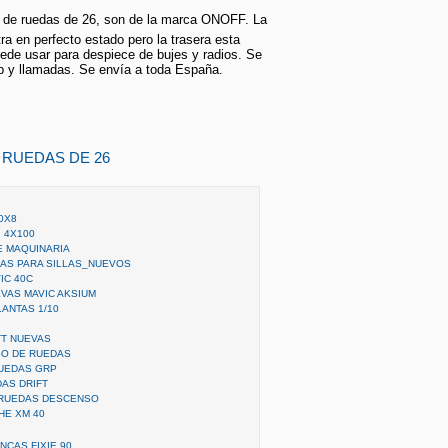
 de ruedas de 26, son de la marca ONOFF. La
ra en perfecto estado pero la trasera esta
ede usar para despiece de bujes y radios. Se
 y llamadas. Se envía a toda España.
 RUEDAS DE 26
0X8
 4X100
E MAQUINARIA
AS PARA SILLAS_NUEVOS
IC 40C
VAS MAVIC AKSIUM
ANTAS 1/10
TT NUEVAS
GO DE RUEDAS
RUEDAS GRP
AS DRIFT
 RUEDAS DESCENSO
HE XM 40
CAS FIXIE 90