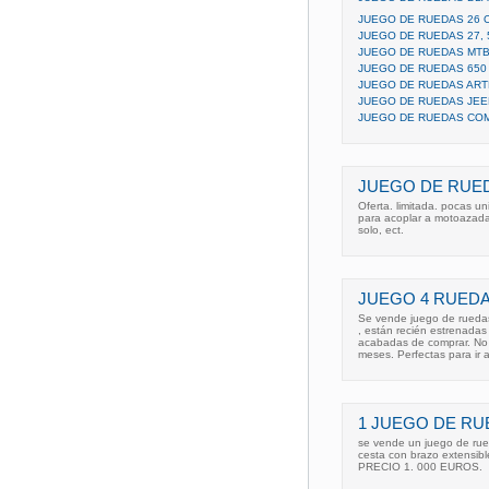
JUEGO DE RUEDAS 26 
JUEGO DE RUEDAS 27, 
JUEGO DE RUEDAS MTB
JUEGO DE RUEDAS 650
JUEGO DE RUEDAS AR
JUEGO DE RUEDAS JEE
JUEGO DE RUEDAS CO
JUEGO DE RUED
Oferta. limitada. pocas 
para acoplar a motoazadas.
solo, ect.
JUEGO 4 RUEDA
Se vende juego de ruedas
, están recién estrenadas
acabadas de comprar. No 
meses. Perfectas para ir a
1 JUEGO DE RU
se vende un juego de rue
cesta con brazo extensibl
PRECIO 1. 000 EUROS.