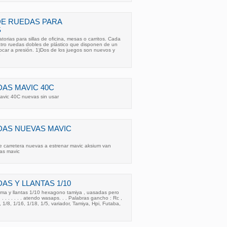
DE RUEDAS PARA
S
torias para sillas de oficina, mesas o carritos. Cada
ro ruedas dobles de plástico que disponen de un
ocar a presión. 1)Dos de los juegos son nuevos y
AS MAVIC 40C
avic 40C nuevas sin usar
DAS NUEVAS MAVIC
 carretera nuevas a estrenar mavic aksium van
as mavic
AS Y LLANTAS 1/10
a y llantas 1/10 hexagono tamiya , uasadas pero
 . . . . . . . . atendo wasaps. . . Palabras gancho : Rc ,
, 1/8, 1/16, 1/18, 1/5, variador, Tamiya, Hpi, Futaba,