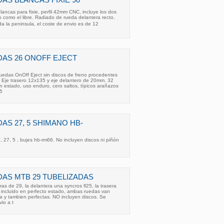
S BLANCAS FIXIE 90
ncas para fixie, perfil 42mm CNC, incluye los dos
jo como el libre. Radiado de rueda delantera recto.
da la peninsula, el coste de envio es de 12
AS 26 ONOFF EJECT
uedas OnOff Eject sin discos de freno procedentes
 Eje trasero 12x135 y eje delantero de 20mm. 32
 estado, uso enduro, cero saltos, típicos arañazos
15
AS 27, 5 SHIMANO HB-
27, 5 , bujes hb-rm66. No incluyen discos ni piñón
AS MTB 29 TUBELIZADAS
as de 29, la delantera una syncros fl25, la trasera
 incluido en perfecto estado, ambas ruedas van
la y tambien perfectas. NO incluyen discos. Se
io a t