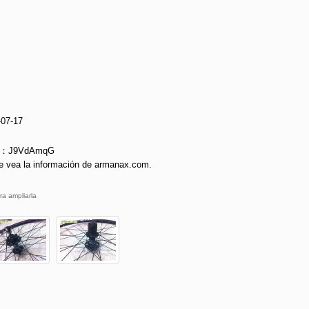
-07-17
ie：J9VdAmqG
e vea la información de armanax.com.
ra ampliarla