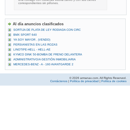
correspondientes sin piñones.
Al día anuncios clasificados
SORTIJA DE PLATA DE LEY RODIADA CON CIRC
BMX SPORT 640
YA SOY MAYOR . (VENDO)
PERSIANISTAS EN LAS ROZAS
LINOTIPE-HELL - HELL-AE
KYMCO DINK 50-BOMBA DE FRENO DELANTERA
ADMINISTRATIVO/A GESTIÓN INMOBILIARIA
MERCEDES-BENZ - A - 160 AVANTGARDE 2
© 2026 armanax.com. All Rights Reserved.
Contáctenos
|
Política de privacidad
|
Política de cookies