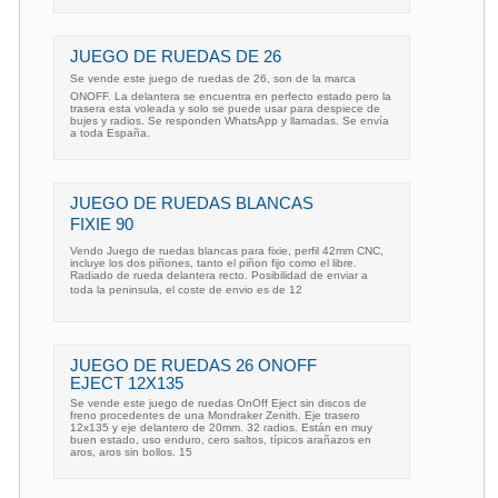
JUEGO DE RUEDAS DE 26
Se vende este juego de ruedas de 26, son de la marca
ONOFF. La delantera se encuentra en perfecto estado pero la
trasera esta voleada y solo se puede usar para despiece de
bujes y radios. Se responden WhatsApp y llamadas. Se envía
a toda España.
JUEGO DE RUEDAS BLANCAS
FIXIE 90
Vendo Juego de ruedas blancas para fixie, perfil 42mm CNC,
incluye los dos piñones, tanto el piñon fijo como el libre.
Radiado de rueda delantera recto. Posibilidad de enviar a
toda la peninsula, el coste de envio es de 12
JUEGO DE RUEDAS 26 ONOFF
EJECT 12X135
Se vende este juego de ruedas OnOff Eject sin discos de
freno procedentes de una Mondraker Zenith. Eje trasero
12x135 y eje delantero de 20mm. 32 radios. Están en muy
buen estado, uso enduro, cero saltos, típicos arañazos en
aros, aros sin bollos. 15