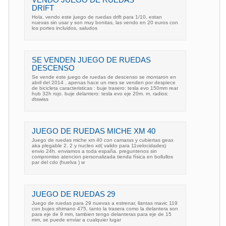
VENDO JUEGO DE RUEDAS
DRIFT
Hola, vendo este juego de ruedas drift para 1/10, estan
nuevas sin usar y son muy bonitas, las vendo en 20 euros con
los portes incluidos, saludos
SE VENDEN JUEGO DE RUEDAS
DESCENSO
Se vende este juego de ruedas de descenso se montaron en
abril del 2014 , apenas hace un mes se venden por despiece
de bicicleta caracteristicas : buje trasero: tesla evo 150mm rear
hub 32h rojo. buje delantero: tesla evo eje 20m. m. radios:
dtswiss
JUEGO DE RUEDAS MICHE XM 40
Juego de ruedas miche xm 40 con camaras y cubiertas geax
aka plegable 2. 2 y nucleo xd( valido para 11velocidades)
envio 24h. enviamos a toda españa. preguntenos sin
compromiso atencion personalizada tienda física en bollullos
par del cdo (huelva ) w
JUEGO DE RUEDAS 29
Juego de ruedas para 29 nuevas a estrenar, llantas mavic 119
con bujes shimano 475, tanto la trasera como la delantera son
para eje de 9 mm, tambien tengo delanteras para eje de 15
mm, se puede enviar a cualquier lugar