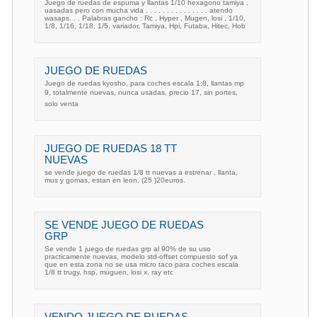
Juego de ruedas de espuma y llantas 1/10 hexagono tamiya ,
uasadas pero con mucha vida . . . . . . . . . . . . . . . atendo
wasaps. . . Palabras gancho : Rc , Hyper , Mugen, losi , 1/10,
1/8, 1/16, 1/18, 1/5, variador, Tamiya, Hpi, Futaba, Hitec, Hob
JUEGO DE RUEDAS
Juego de ruedas kyosho, para coches escala 1;8, llantas mp
9, totalmente nuevas, nunca usadas, precio 17, sin portes,
solo venta
JUEGO DE RUEDAS 18 TT
NUEVAS
se vende juego de ruedas 1/8 tt nuevas a estrenar , llanta,
mus y gomas, estan en leon, (25 )20euros.
SE VENDE JUEGO DE RUEDAS
GRP
Se vende 1 juego de ruedas grp al 90% de su uso
practicamente nuevas, modelo std-offset compuesto sof ya
que en esta zona no se usa micro taco para coches escala
1/8 tt trugy, hsp, muguen, losi x. ray etc