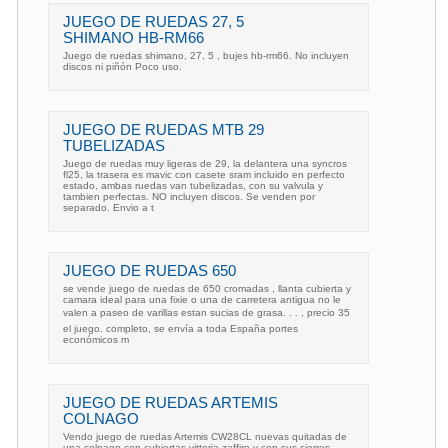
JUEGO DE RUEDAS 27, 5
SHIMANO HB-RM66
Juego de ruedas shimano, 27, 5 , bujes hb-rm66. No incluyen
discos ni piñón Poco uso.
JUEGO DE RUEDAS MTB 29
TUBELIZADAS
Juego de ruedas muy ligeras de 29, la delantera una syncros
fl25, la trasera es mavic con casete sram incluido en perfecto
estado, ambas ruedas van tubelizadas, con su valvula y
tambien perfectas. NO incluyen discos. Se venden por
separado. Envio a t
JUEGO DE RUEDAS 650
se vende juego de ruedas de 650 cromadas , llanta cubierta y
camara ideal para una fixie o una de carretera antigua no le
valen a paseo de varillas estan sucias de grasa. . . , precio 35
el juego. completo, se envía a toda España portes
económicos m
JUEGO DE RUEDAS ARTEMIS
COLNAGO
Vendo juego de ruedas Artemis CW28CL nuevas quitadas de
una colnago con cubiertas vittoria zaffiro y con sus cierres