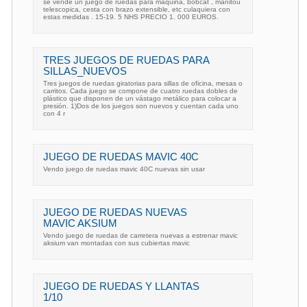
se vende un juego de ruedas para maquina, bobcat , manitou
telescopica, cesta con brazo extensible, etc culaquiera con
estas medidas . 15-19. 5 NHS PRECIO 1. 000 EUROS.
TRES JUEGOS DE RUEDAS PARA
SILLAS_NUEVOS
Tres juegos de ruedas giratorias para sillas de oficina, mesas o
carritos. Cada juego se compone de cuatro ruedas dobles de
plástico que disponen de un vástago metálico para colocar a
presión. 1)Dos de los juegos son nuevos y cuentan cada uno
con 4 r
JUEGO DE RUEDAS MAVIC 40C
Vendo juego de ruedas mavic 40C nuevas sin usar
JUEGO DE RUEDAS NUEVAS
MAVIC AKSIUM
Vendo juego de ruedas de carretera nuevas a estrenar mavic
aksium van montadas con sus cubiertas mavic
JUEGO DE RUEDAS Y LLANTAS
1/10