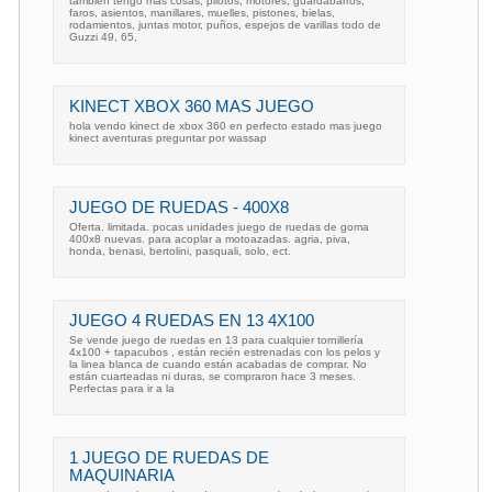
tambien tengo mas cosas, pilotos, motores, guardabarros,
faros, asientos, manillares, muelles, pistones, bielas,
rodamientos, juntas motor, puños, espejos de varillas todo de
Guzzi 49, 65,
KINECT XBOX 360 MAS JUEGO
hola vendo kinect de xbox 360 en perfecto estado mas juego
kinect aventuras preguntar por wassap
JUEGO DE RUEDAS - 400X8
Oferta. limitada. pocas unidades juego de ruedas de goma
400x8 nuevas. para acoplar a motoazadas. agria, piva,
honda, benasi, bertolini, pasquali, solo, ect.
JUEGO 4 RUEDAS EN 13 4X100
Se vende juego de ruedas en 13 para cualquier tornillería
4x100 + tapacubos , están recién estrenadas con los pelos y
la linea blanca de cuando están acabadas de comprar. No
están cuarteadas ni duras, se compraron hace 3 meses.
Perfectas para ir a la
1 JUEGO DE RUEDAS DE
MAQUINARIA