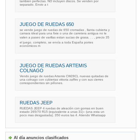
tambien perfectas. NO incluyen discos. Se venden por
separado. Envio a t
JUEGO DE RUEDAS 650
se vende juego de ruedas de 650 cromadas , llanta cubierta y
camara ideal para una fixie o una de carretera antigua no le
valen a paseo de varillas estan sucias de grasa. . . , precio 35
el juego. completo, se envía a toda España portes
económicos m
JUEGO DE RUEDAS ARTEMIS
COLNAGO
Vendo juego de ruedas Artemis CW28CL nuevas quitadas de
una colnago con cubiertas vittoria zaffiro y con sus cierres
correspondientes sin piñones.
RUEDAS JEEP
RUEDAS JEEP 4 ruedas de aleación con gomas en buen
estado 265/70 R15 (equivalente a unas 31)-- (una esta un
poco mas desgastada). 350 euros las 4. Atiendo Whatsapp
Al día anuncios clasificados