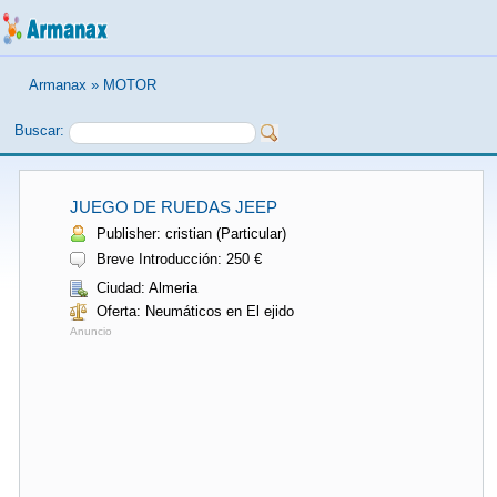
Armanax
»
MOTOR
Buscar:
JUEGO DE RUEDAS JEEP
Publisher: cristian (Particular)
Breve Introducción: 250 €
Ciudad: Almeria
Oferta: Neumáticos en El ejido
Anuncio