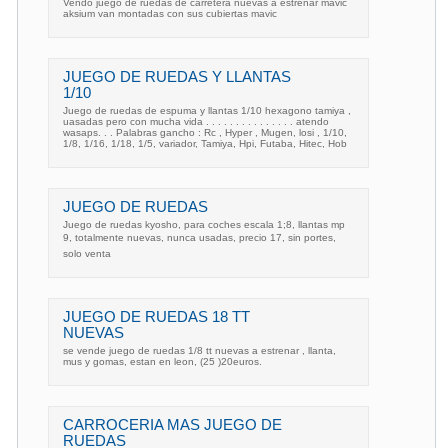
Vendo juego de ruedas de carretera nuevas a estrenar mavic
aksium van montadas con sus cubiertas mavic
JUEGO DE RUEDAS Y LLANTAS
1/10
Juego de ruedas de espuma y llantas 1/10 hexagono tamiya ,
uasadas pero con mucha vida . . . . . . . . . . . . . . . atendo
wasaps. . . Palabras gancho : Rc , Hyper , Mugen, losi , 1/10,
1/8, 1/16, 1/18, 1/5, variador, Tamiya, Hpi, Futaba, Hitec, Hob
JUEGO DE RUEDAS
Juego de ruedas kyosho, para coches escala 1;8, llantas mp
9, totalmente nuevas, nunca usadas, precio 17, sin portes,
solo venta
JUEGO DE RUEDAS 18 TT
NUEVAS
se vende juego de ruedas 1/8 tt nuevas a estrenar , llanta,
mus y gomas, estan en leon, (25 )20euros.
CARROCERIA MAS JUEGO DE
RUEDAS